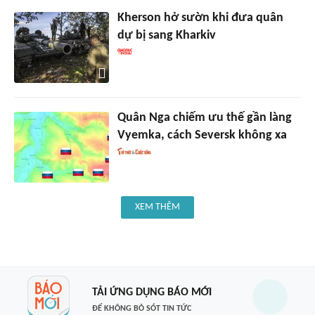
Kherson hở sườn khi đưa quân
dự bị sang Kharkiv
Quân Nga chiếm ưu thế gần làng
Vyemka, cách Seversk không xa
XEM THÊM
TẢI ỨNG DỤNG BÁO MỚI
ĐỂ KHÔNG BỎ SÓT TIN TỨC