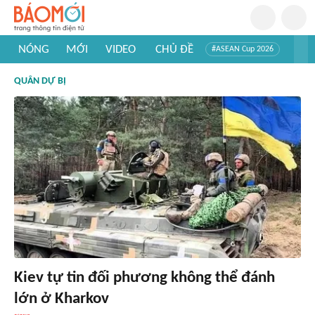
NÓNG
MỚI
VIDEO
CHỦ ĐỀ
#ASEAN Cup 2026
#Trí tuệ nhân tạo
#Mỹ - Iran
#Khám phá Việt Nam
QUÂN DỰ BỊ
#Khám phá thế giới
Kiev tự tin đối phương không thể đánh
lớn ở Kharkov