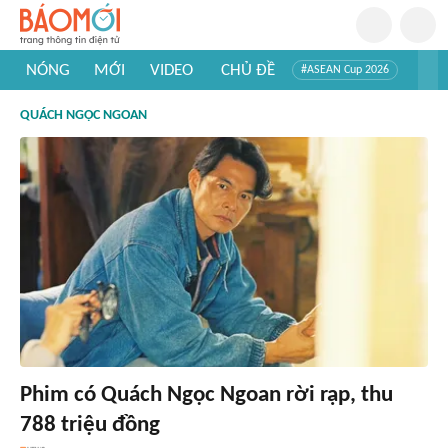
NÓNG
MỚI
VIDEO
CHỦ ĐỀ
#ASEAN Cup 2026
#Trí tuệ nhân tạo
#Mỹ - Iran
#Khám phá Việt Nam
QUÁCH NGỌC NGOAN
#Khám phá thế giới
Phim có Quách Ngọc Ngoan rời rạp, thu
788 triệu đồng