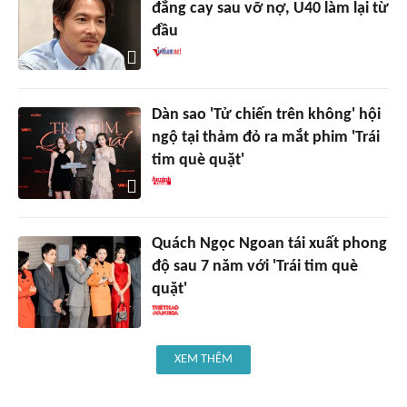
đắng cay sau vỡ nợ, U40 làm lại từ
đầu
Dàn sao 'Tử chiến trên không' hội
ngộ tại thảm đỏ ra mắt phim 'Trái
tim què quặt'
Quách Ngọc Ngoan tái xuất phong
độ sau 7 năm với 'Trái tim què
quặt'
XEM THÊM