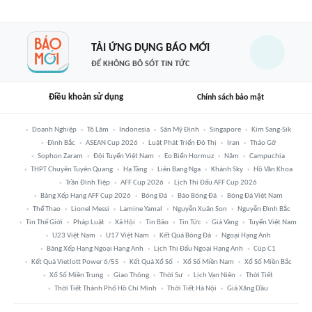
TẢI ỨNG DỤNG BÁO MỚI
ĐỂ KHÔNG BỎ SÓT TIN TỨC
Điều khoản sử dụng
Chính sách bảo mật
Doanh Nghiệp
Tô Lâm
Indonesia
Sân Mỹ Đình
Singapore
Kim Sang-Sik
Đình Bắc
ASEAN Cup 2026
Luật Phát Triển Đô Thị
Iran
Tháo Gỡ
Sophon Zaram
Đội Tuyển Việt Nam
Eo Biển Hormuz
Năm
Campuchia
THPT Chuyên Tuyên Quang
Hạ Tầng
Liên Bang Nga
Khánh Sky
Hồ Văn Khoa
Trần Đình Tiệp
AFF Cup 2026
Lịch Thi Đấu AFF Cup 2026
Bảng Xếp Hạng AFF Cup 2026
Bóng Đá
Báo Bóng Đá
Bóng Đá Việt Nam
Thể Thao
Lionel Messi
Lamine Yamal
Nguyễn Xuân Son
Nguyễn Đình Bắc
Tin Thế Giới
Pháp Luật
Xã Hội
Tin Bão
Tin Tức
Giá Vàng
Tuyển Việt Nam
U23 Việt Nam
U17 Việt Nam
Kết Quả Bóng Đá
Ngoại Hạng Anh
Bảng Xếp Hạng Ngoại Hạng Anh
Lịch Thi Đấu Ngoại Hạng Anh
Cúp C1
Kết Quả Vietlott Power 6/55
Kết Quả Xổ Số
Xổ Số Miền Nam
Xổ Số Miền Bắc
Xổ Số Miền Trung
Giao Thông
Thời Sự
Lịch Vạn Niên
Thời Tiết
Thời Tiết Thành Phố Hồ Chí Minh
Thời Tiết Hà Nội
Giá Xăng Dầu