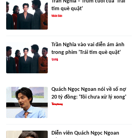
Trần Nghĩa – Trùm cuối của 'Trái
tim què quặt'
Trần Nghĩa vào vai diễn ám ảnh
trong phim 'Trái tim què quặt'
Quách Ngọc Ngoan nói về số nợ
20 tỷ đồng: 'Tôi chưa xử lý xong'
Diễn viên Quách Ngọc Ngoan