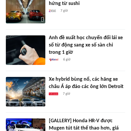
hứng từ sushi
7 giờ
Anh đề xuất học chuyển đổi lái xe
số từ động sang xe số sàn chỉ
trong 1 giờ
6 giờ
Xe hybrid bùng nổ, các hãng xe
châu Á áp đảo các ông lớn Detroit
7 giờ
[GALLERY] Honda HR-V được
Mugen tút tát thể thao hơn, giá