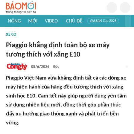
NÓNG
MỚI
VIDEO
CHỦ ĐỀ
#ASEAN Cup 2026
#Tuyển sinh đại học 2026
#Trí tuệ nhân tạo
#Mỹ - Iran
XE CỘ
#Khám phá Việt Nam
#Khám phá thế giới
Piaggio khẳng định toàn bộ xe máy
tương thích với xăng E10
08/6/2026
Gốc
Piaggio Việt Nam vừa khẳng định tất cả các dòng xe
máy hiện hành của hãng đều tương thích với xăng
sinh học E10. Cam kết này giúp người dùng yên tâm
sử dụng nhiên liệu mới, đồng thời góp phần thúc
đẩy xu hướng giao thông xanh và phát triển bền
vững.