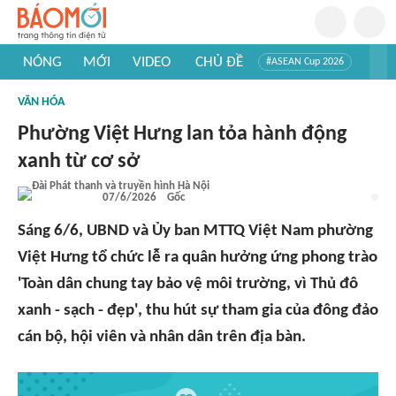
NÓNG
MỚI
VIDEO
CHỦ ĐỀ
#ASEAN Cup 2026
#Trí tuệ nhân tạo
#Mỹ - Iran
#Khám phá Việt Nam
VĂN HÓA
#Khám phá thế giới
Phường Việt Hưng lan tỏa hành động
xanh từ cơ sở
07/6/2026
Gốc
Sáng 6/6, UBND và Ủy ban MTTQ Việt Nam phường
Việt Hưng tổ chức lễ ra quân hưởng ứng phong trào
'Toàn dân chung tay bảo vệ môi trường, vì Thủ đô
xanh - sạch - đẹp', thu hút sự tham gia của đông đảo
cán bộ, hội viên và nhân dân trên địa bàn.