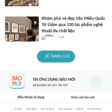
Khám phá vẻ đẹp Văn Miếu-Quốc
Tử Giám qua 120 tác phẩm nghệ
thuật đa chất liệu
1 giờ
VỀ TRANG CHỦ
TẢI ỨNG DỤNG BÁO MỚI
ĐỂ KHÔNG BỎ SÓT TIN TỨC
Điều khoản sử dụng
Chính sách bảo mật
Tô Lâm
Mũi Nghê
Sân Mỹ Đình
Kim Sang-Sik
ASEAN
Hồ Văn Khoa