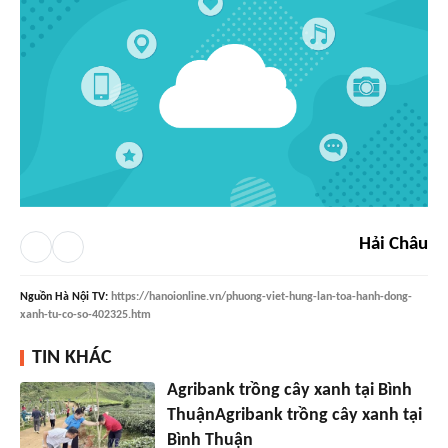
Hải Châu
Nguồn
Hà Nội TV
:
https://hanoionline.vn/phuong-viet-hung-lan-toa-hanh-dong-
xanh-tu-co-so-402325.htm
TIN KHÁC
Agribank trồng cây xanh tại Bình
ThuậnAgribank trồng cây xanh tại
Bình Thuận