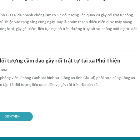
n
ỉnh Gia Lai đã nhanh chóng làm rõ 17 đối tượng liên quan vụ gây rối trật tự công
Phú Thiện vào rạng sáng cùng ngày. Đây là nhóm thanh thiếu niên đi xe máy mang
óng lợn), gậy gỗ, kiếm, liên tục nẹt pô trên đường truy sát vợ chồng một người dân
đối tượng cầm dao gây rối trật tự tại xã Phú Thiện
n quan
phóng viên, Phòng Cảnh sát hình sự (Công an tỉnh Gia Lai) phối hợp cùng Công an
u tập 13 đối tượng liên quan đến vụ gây rối trên địa bàn xã.
XEM THÊM