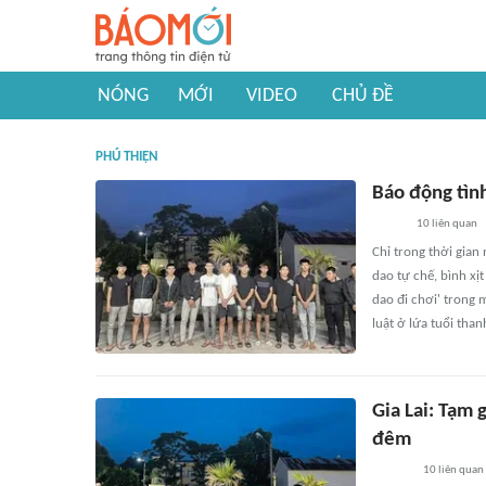
NÓNG
MỚI
VIDEO
CHỦ ĐỀ
PHÚ THIỆN
Báo động tình
10
liên quan
Chỉ trong thời gian
dao tự chế, bình xị
dao đi chơi' trong 
luật ở lứa tuổi than
Gia Lai: Tạm
đêm
10
liên quan