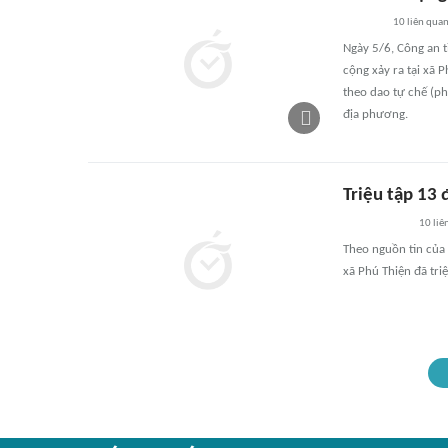
10
liên qua
Ngày 5/6, Công an t
cộng xảy ra tại xã 
theo dao tự chế (ph
địa phương.
Triệu tập 13 
10
liê
Theo nguồn tin của 
xã Phú Thiện đã triệ