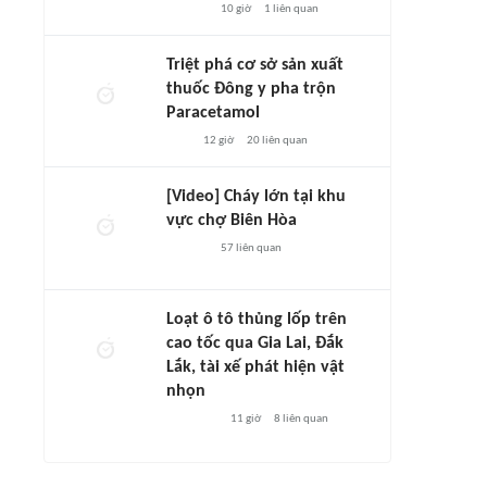
10 giờ
1
liên quan
Triệt phá cơ sở sản xuất
thuốc Đông y pha trộn
Paracetamol
12 giờ
20
liên quan
[Video] Cháy lớn tại khu
vực chợ Biên Hòa
57
liên quan
Loạt ô tô thủng lốp trên
cao tốc qua Gia Lai, Đắk
Lắk, tài xế phát hiện vật
nhọn
11 giờ
8
liên quan