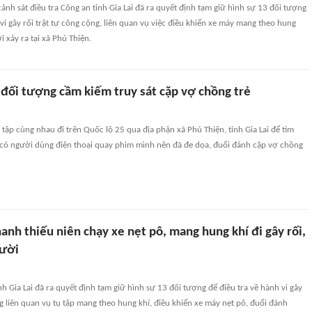
ảnh sát điều tra Công an tỉnh Gia Lai đã ra quyết định tạm giữ hình sự 13 đối tượng
 vi gây rối trật tự công cộng, liên quan vụ việc điều khiển xe máy mang theo hung
 xảy ra tại xã Phú Thiện.
đối tượng cầm kiếm truy sát cặp vợ chồng trẻ
n
 tập cùng nhau đi trên Quốc lộ 25 qua địa phận xã Phú Thiện, tỉnh Gia Lai để tìm
 có người dùng điện thoại quay phim mình nên đã đe dọa, đuổi đánh cặp vợ chồng
anh thiếu niên chạy xe nẹt pô, mang hung khí đi gây rối,
gười
h Gia Lai đã ra quyết định tạm giữ hình sự 13 đối tượng để điều tra về hành vi gây
ng liên quan vụ tụ tập mang theo hung khí, điều khiển xe máy nẹt pô, đuổi đánh