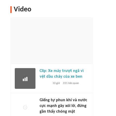
Video
Clip: Xe máy trượt ngã vì
vệt dầu chảy của xe ben
10 giờ
331
liên quan
Giếng tự phun khí và nước
cực mạnh gây xói lở, đứng
gần thấy chóng mặt