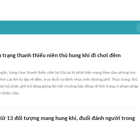
 trạng thanh thiếu niên thủ hung khí đi chơi đêm
 ngắn, hàng chục thanh thiếu niên tại Gia Lai bị phát hiện mang theo dao phóng lợn,
t hơi cay khi tụ tập về đêm, truy đuổi và đánh nhau trên đường phố. Thực trạng 'thủ
một bộ phận giới trẻ đang gióng lên hồi chuông báo động về tình trạng vi phạm pháp
h thiếu niên.
 giữ 13 đối tượng mang hung khí, đuổi đánh người trong