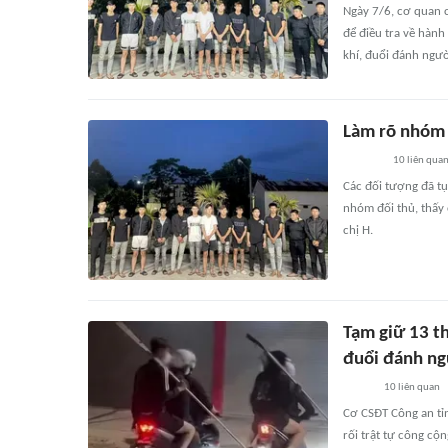
Ngày 7/6, cơ quan c
để điều tra về hành
khí, đuổi đánh người
Làm rõ nhóm 
10
liên qua
Các đối tượng đã tụ
nhóm đối thủ, thấy
chị H.
Tạm giữ 13 th
đuổi đánh n
10
liên quan
Cơ CSĐT Công an tỉn
rối trật tự công cộ