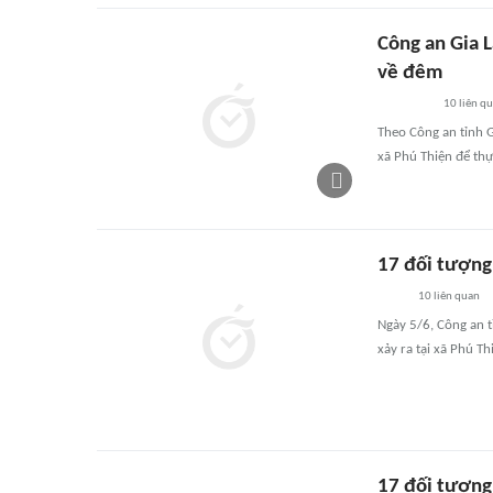
Công an Gia L
về đêm
10
liên q
Theo Công an tỉnh Gi
xã Phú Thiện để thự
17 đối tượng
10
liên quan
Ngày 5/6, Công an t
xảy ra tại xã Phú T
17 đối tượng