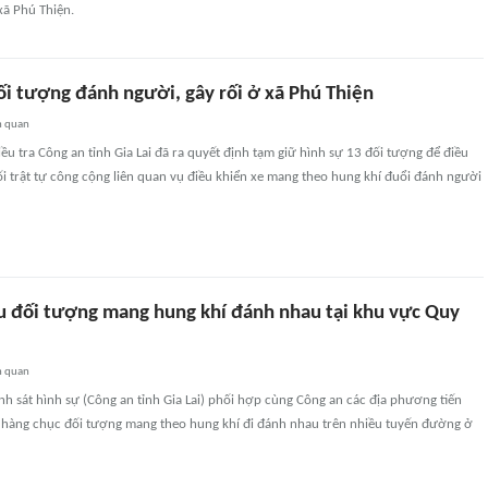
xã Phú Thiện.
ối tượng đánh người, gây rối ở xã Phú Thiện
n quan
ều tra Công an tỉnh Gia Lai đã ra quyết định tạm giữ hình sự 13 đối tượng để điều
rối trật tự công cộng liên quan vụ điều khiển xe mang theo hung khí đuổi đánh người
u đối tượng mang hung khí đánh nhau tại khu vực Quy
n quan
h sát hình sự (Công an tỉnh Gia Lai) phối hợp cùng Công an các địa phương tiến
lý hàng chục đối tượng mang theo hung khí đi đánh nhau trên nhiều tuyến đường ở