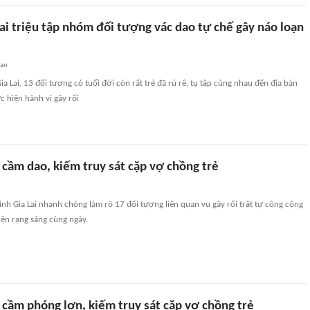
ai triệu tập nhóm đối tượng vác dao tự chế gây náo loạn
uan
a Lai, 13 đối tượng có tuổi đời còn rất trẻ đã rủ rê, tụ tập cùng nhau đến địa bàn
c hiện hành vi gây rối
 cầm dao, kiếm truy sát cặp vợ chồng trẻ
ỉnh Gia Lai nhanh chóng làm rõ 17 đối tượng liên quan vụ gây rối trật tự công cộng
hiện rạng sáng cùng ngày.
 cầm phóng lợn, kiếm truy sát cặp vợ chồng trẻ