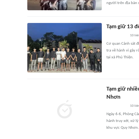
người trên địa bàn 
Tạm giữ 13 đ
10
liê
Cơ quan Cảnh sát đi
tra về hành vi gây 
tại xã Phú Thiện.
Tạm giữ nhiề
Nhơn
10
liê
Ngày 6-6, Phòng Cản
hành truy xét, xử 
khu vực Quy Nhơn.