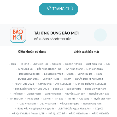
VỀ TRANG CHỦ
TẢI ỨNG DỤNG BÁO MỚI
ĐỂ KHÔNG BỎ SÓT TIN TỨC
Điều khoản sử dụng
Chính sách bảo mật
Iran
Hạ Tầng
Chợ Biên Hòa
Ukraine
Doanh Nghiệp
Luật Kiến Trúc
Mỹ
Kim Sang-Sik
Bắc Ninh (thành Phố)
An Ninh Mạng
Liên Bang Nga
Đại Biểu Quốc Hội
Eo Biển Hormuz
Oman
Vùng Thủ Đô
Năm
Đường Vành Đai 5
Lê Minh Hưng
Tô Lâm
Dự Án Đầu Tư Xây Dựng
ASEAN Cup 2026
Campuchia
AFF Cup 2026
Lịch Thi Đấu AFF Cup 2026
Bảng Xếp Hạng AFF Cup 2026
Bóng Đá
Báo Bóng Đá
Bóng Đá Việt Nam
Thể Thao
Lionel Messi
Lamine Yamal
Nguyễn Xuân Son
Nguyễn Đình Bắc
Tin Thế Giới
Pháp Luật
Xã Hội
Tin Bão
Tin Tức
Giá Vàng
Tuyển Việt Nam
U23 Việt Nam
U17 Việt Nam
Kết Quả Bóng Đá
Ngoại Hạng Anh
Bảng Xếp Hạng Ngoại Hạng Anh
Lịch Thi Đấu Ngoại Hạng Anh
Cúp C1
Kết Quả Vietlott Power 6/55
Kết Quả Xổ Số
Xổ Số Miền Nam
Xổ Số Miền Bắc