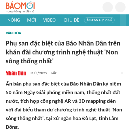
NÓNG
MỚI
VIDEO
CHỦ ĐỀ
#ASEAN Cup 2026
#Trí tuệ nhân tạo
#Mỹ - Iran
#Khám phá Việt Nam
VĂN HÓA
#Khám phá thế giới
Phụ san đặc biệt của Báo Nhân Dân trên
khán đài chương trình nghệ thuật 'Non
sông thống nhất'
01/5/2025
Gốc
Ấn bản phụ san đặc biệt của Báo Nhân Dân kỷ niệm
50 năm Ngày Giải phóng miền nam, thống nhất đất
nước, tích hợp công nghệ AR và 3D mapping đến
với đại biểu tham dự chương trình nghệ thuật 'Non
sông thống nhất', tại xứ ngàn hoa Đà Lạt, tỉnh Lâm
Đồng.