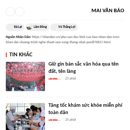
MAI VĂN BẢO
Đà Lạt
Lâm Đồng
Vũ Thắng Lợi
Nguồn
Nhân Dân
:
https://nhandan.vn/phu-san-dac-biet-cua-bao-nhan-dan-tren-
khan-dai-chuong-trinh-nghe-thuat-non-song-thong-nhat-post876657.html
TIN KHÁC
Giữ gìn bản sắc văn hóa qua tên
đất, tên làng
25 phút
Tăng tốc khám sức khỏe miễn phí
toàn dân
25 phút