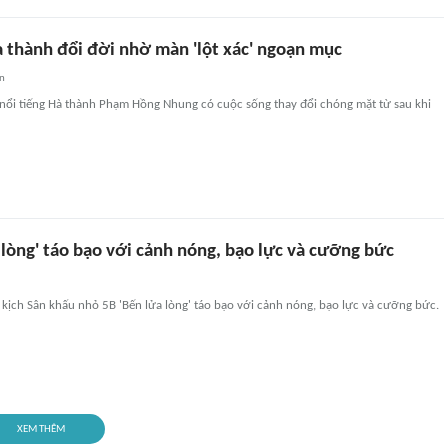
 thành đổi đời nhờ màn 'lột xác' ngoạn mục
an
 nổi tiếng Hà thành Phạm Hồng Nhung có cuộc sống thay đổi chóng mặt từ sau khi
 lòng' táo bạo với cảnh nóng, bạo lực và cưỡng bức
kịch Sân khấu nhỏ 5B 'Bến lửa lòng' táo bạo với cảnh nóng, bạo lực và cưỡng bức.
XEM THÊM