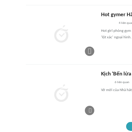
Hot gymer Hà
4
liên qu
Hot girl phòng gym
'lột xác' ngoại hình.
Kịch 'Bến lửa
6
liên quan
Vở mới của Nhà hát 