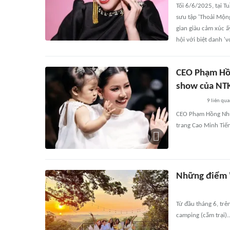
Tối 6/6/2025, tại T
sưu tập 'Thoải Mộn
gian giàu cảm xúc 
hội với biệt danh '
CEO Phạm Hồn
show của NTK
9
liên qu
CEO Phạm Hồng Nhung
trang Cao Minh Tiến
Những điểm 'c
Từ đầu tháng 6, trê
camping (cắm trại).