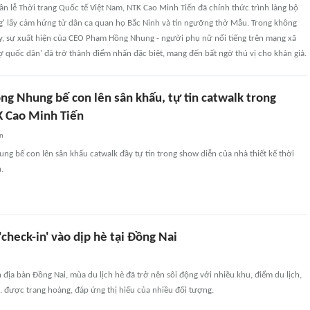
uần lễ Thời trang Quốc tế Việt Nam, NTK Cao Minh Tiến đã chính thức trình làng bộ
g' lấy cảm hứng từ dân ca quan họ Bắc Ninh và tín ngưỡng thờ Mẫu. Trong không
ấy, sự xuất hiện của CEO Phạm Hồng Nhung - người phụ nữ nổi tiếng trên mạng xã
vợ quốc dân' đã trở thành điểm nhấn đặc biệt, mang đến bất ngờ thú vị cho khán giả.
g Nhung bế con lên sân khấu, tự tin catwalk trong
 Cao Minh Tiến
an
 bế con lên sân khấu catwalk đầy tự tin trong show diễn của nhà thiết kế thời
.
heck-in' vào dịp hè tại Đồng Nai
n địa bàn Đồng Nai, mùa du lịch hè đã trở nên sôi động với nhiều khu, điểm du lịch,
.. được trang hoàng, đáp ứng thị hiếu của nhiều đối tượng.