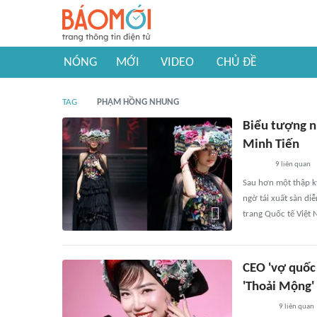
NÓNG
MỚI
VIDEO
CHỦ ĐỀ
TAG
PHẠM HỒNG NHUNG
Biểu tượng n
Minh Tiến
9
liên quan
Sau hơn một thập k
ngờ tái xuất sàn di
trang Quốc tế Việt
CEO 'vợ quốc
'Thoải Mộng'
9
liên quan