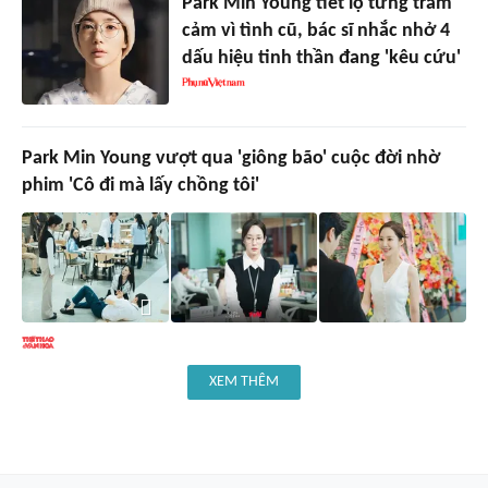
Park Min Young tiết lộ từng trầm
cảm vì tình cũ, bác sĩ nhắc nhở 4
dấu hiệu tinh thần đang 'kêu cứu'
Park Min Young vượt qua 'giông bão' cuộc đời nhờ
phim 'Cô đi mà lấy chồng tôi'
XEM THÊM