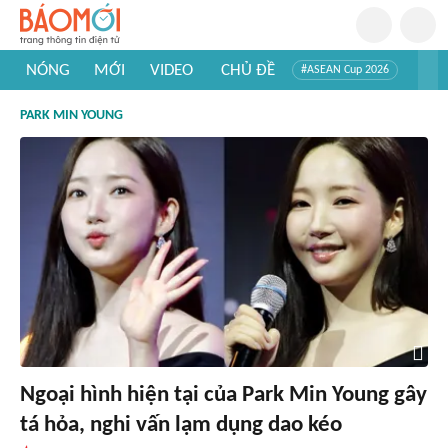
NÓNG
MỚI
VIDEO
CHỦ ĐỀ
#ASEAN Cup 2026
#Trí tuệ nhân tạo
#Mỹ - Iran
#Khám phá Việt Nam
PARK MIN YOUNG
#Khám phá thế giới
Ngoại hình hiện tại của Park Min Young gây
tá hỏa, nghi vấn lạm dụng dao kéo