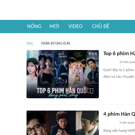
NÓNG
MỚI
VIDEO
CHỦ ĐỀ
TAG
PARK BYUNG EUN
Top 6 phim H
10
liên qua
Dưới đây là 5 phim 
đám và câu chuyện 
4 phim Hàn Q
3
liên quan
Bảng xếp hạng Netfl