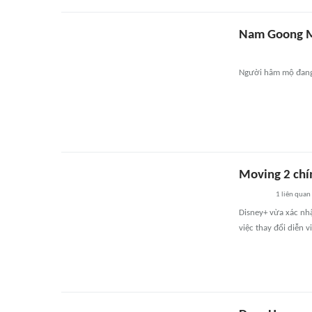
Nam Goong Mi
Người hâm mộ đang
Moving 2 chí
1
liên quan
Disney+ vừa xác nh
việc thay đổi diễn 