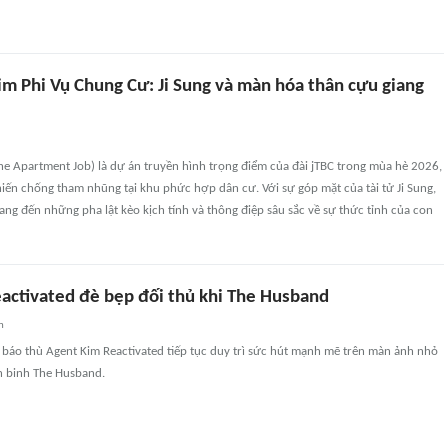
im Phi Vụ Chung Cư: Ji Sung và màn hóa thân cựu giang
e Apartment Job) là dự án truyền hình trọng điểm của đài jTBC trong mùa hè 2026,
ến chống tham nhũng tại khu phức hợp dân cư. Với sự góp mặt của tài tử Ji Sung,
g đến những pha lật kèo kịch tính và thông điệp sâu sắc về sự thức tỉnh của con
activated đè bẹp đối thủ khi The Husband
n
báo thù Agent Kim Reactivated tiếp tục duy trì sức hút mạnh mẽ trên màn ảnh nhỏ
n binh The Husband.