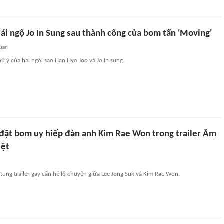
ái ngộ Jo In Sung sau thành công của bom tấn 'Moving'
quan
ú ý của hai ngôi sao Han Hyo Joo và Jo In sung.
 đặt bom uy hiếp đàn anh Kim Rae Won trong trailer Âm
iệt
ung trailer gay cấn hé lộ chuyện giữa Lee Jong Suk và Kim Rae Won.