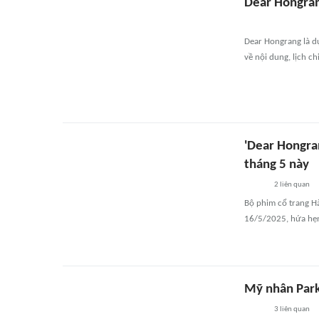
Dear Hongrang
Dear Hongrang là dự
về nội dung, lịch c
'Dear Hongran
tháng 5 này
2
liên quan
Bộ phim cổ trang Hà
16/5/2025, hứa hẹ
Mỹ nhân Park 
3
liên quan