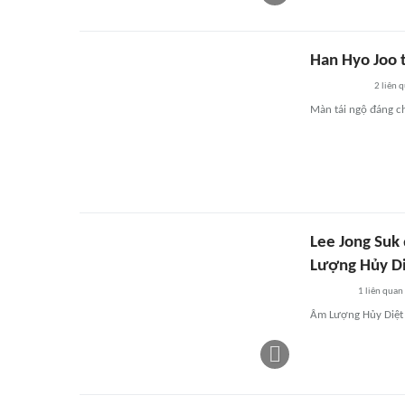
Han Hyo Joo t
2
liên 
Màn tái ngộ đáng ch
Lee Jong Suk
Lượng Hủy D
1
liên quan
Âm Lượng Hủy Diệt t