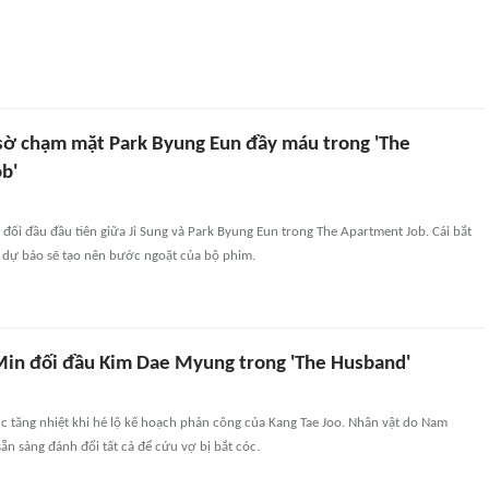
 sờ chạm mặt Park Byung Eun đầy máu trong 'The
b'
 đối đầu đầu tiên giữa Ji Sung và Park Byung Eun trong The Apartment Job. Cái bắt
c dự báo sẽ tạo nên bước ngoặt của bộ phim.
n đối đầu Kim Dae Myung trong 'The Husband'
c tăng nhiệt khi hé lộ kế hoạch phản công của Kang Tae Joo. Nhân vật do Nam
ẵn sàng đánh đổi tất cả để cứu vợ bị bắt cóc.