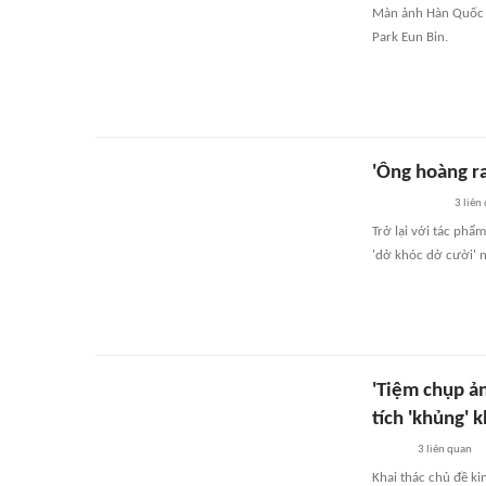
Màn ảnh Hàn Quốc s
Park Eun Bin.
'Ông hoàng ra
3
liên
Trở lại với tác phẩ
'dở khóc dở cười' n
'Tiệm chụp ả
tích 'khủng' 
3
liên quan
Khai thác chủ đề ki