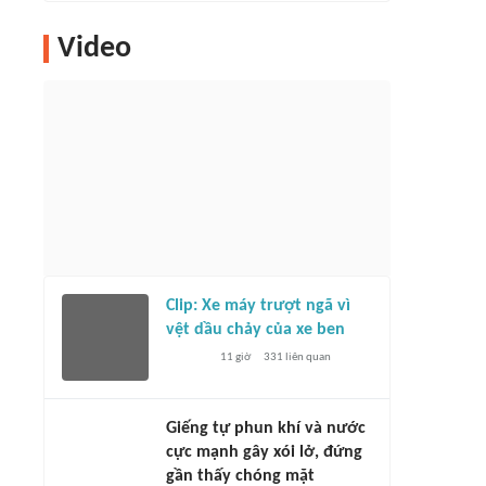
Video
Clip: Xe máy trượt ngã vì
vệt dầu chảy của xe ben
11 giờ
331
liên quan
Giếng tự phun khí và nước
cực mạnh gây xói lở, đứng
gần thấy chóng mặt