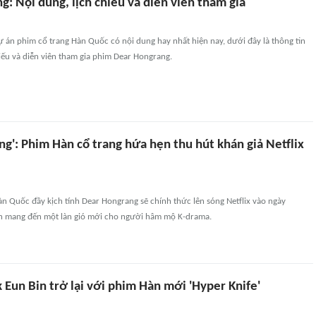
: Nội dung, lịch chiếu và diễn viên tham gia
 án phim cổ trang Hàn Quốc có nội dung hay nhất hiện nay, dưới đây là thông tin
hiếu và diễn viên tham gia phim Dear Hongrang.
g': Phim Hàn cổ trang hứa hẹn thu hút khán giả Netflix
n Quốc đầy kịch tính Dear Hongrang sẽ chính thức lên sóng Netflix vào ngày
n mang đến một làn gió mới cho người hâm mộ K-drama.
Eun Bin trở lại với phim Hàn mới 'Hyper Knife'