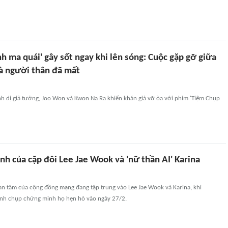
h ma quái' gây sốt ngay khi lên sóng: Cuộc gặp gỡ giữa
à người thân đã mất
nh dị giả tưởng, Joo Won và Kwon Na Ra khiến khán giả vỡ òa với phim 'Tiệm Chụp
ỉnh của cặp đôi Lee Jae Wook và 'nữ thần AI' Karina
an tâm của cộng đồng mạng đang tập trung vào Lee Jae Wook và Karina, khi
ộ ảnh chụp chứng minh họ hẹn hò vào ngày 27/2.