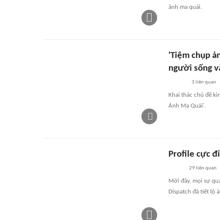
ảnh ma quái.
'Tiệm chụp ản
người sống v
3
liên quan
Khai thác chủ đề ki
Ảnh Ma Quái'.
Profile cực đ
29
liên quan
Mới đây, mọi sự qu
Dispatch đã tiết l