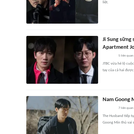
liệt.
Ji Sung sững
Apartment Jo
5
liên quan
JTBC vừa hé lộ cuộc
tay của cả hai đượ
Nam Goong Mi
7
liên quan
The Husband tiếp tụ
Goong Min thủ vai s