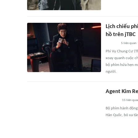
Lịch chiếu ph
hồ trên jTBC
5
liên quan
Phi Vụ Chung Cư (Th
xoay quanh cuộc chi
bộ phim hứa hẹn man
người.
Agent Kim Re
15
liên qua
Bộ phim hành động 
Hàn Quốc, bỏ xa tâ