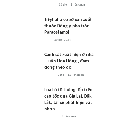
11 giờ
1
liên quan
Triệt phá cơ sở sản xuất
thuốc Đông y pha trộn
Paracetamol
20
liên quan
Cảnh sát xuất hiện ở nhà
'Huấn Hoa Hồng', đám
đông theo dõi
5 giờ
12
liên quan
Loạt ô tô thủng lốp trên
cao tốc qua Gia Lai, Đắk
Lắk, tài xế phát hiện vật
nhọn
8
liên quan