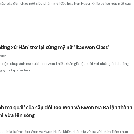
ắp sửa đón chào một siêu phẩm mới đầy hứa hẹn Hyper Knife với sự góp mặt của
ting xứ Hàn' trở lại cùng mỹ nữ 'Itaewon Class'
 quan
m 'Tiệm chụp ảnh ma quái', Joo Won khiến khán giả bật cười với những tình huống
gay từ tập đầu tiên.
nh ma quái' của cặp đôi Joo Won và Kwon Na Ra lập thành
khi vừa lên sóng
nh dị giả tưởng, Joo Won và Kwon Na Ra khiến khán giả vỡ òa với phim Tiệm chụp