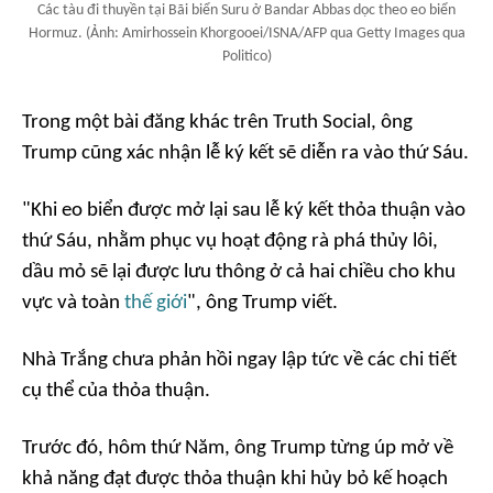
Các tàu đi thuyền tại Bãi biển Suru ở Bandar Abbas dọc theo eo biển
Hormuz. (Ảnh: Amirhossein Khorgooei/ISNA/AFP qua Getty Images qua
Politico)
Trong một bài đăng khác trên Truth Social, ông
Trump cũng xác nhận lễ ký kết sẽ diễn ra vào thứ Sáu.
"Khi eo biển được mở lại sau lễ ký kết thỏa thuận vào
thứ Sáu, nhằm phục vụ hoạt động rà phá thủy lôi,
dầu mỏ sẽ lại được lưu thông ở cả hai chiều cho khu
vực và toàn
thế giới
", ông Trump viết.
Nhà Trắng chưa phản hồi ngay lập tức về các chi tiết
cụ thể của thỏa thuận.
Trước đó, hôm thứ Năm, ông Trump từng úp mở về
khả năng đạt được thỏa thuận khi hủy bỏ kế hoạch