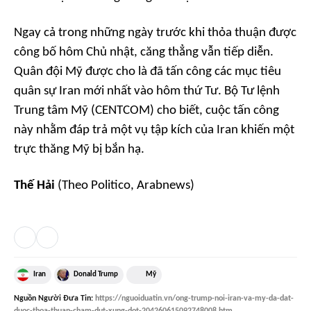
Ngay cả trong những ngày trước khi thỏa thuận được
công bố hôm Chủ nhật, căng thẳng vẫn tiếp diễn.
Quân đội Mỹ được cho là đã tấn công các mục tiêu
quân sự Iran mới nhất vào hôm thứ Tư. Bộ Tư lệnh
Trung tâm Mỹ (CENTCOM) cho biết, cuộc tấn công
này nhằm đáp trả một vụ tập kích của Iran khiến một
trực thăng Mỹ bị bắn hạ.
Thế Hải
(Theo Politico, Arabnews)
Iran
Donald Trump
Mỹ
Nguồn
Người Đưa Tin
:
https://nguoiduatin.vn/ong-trump-noi-iran-va-my-da-dat-
duoc-thoa-thuan-cham-dut-xung-dot-204260615092748008.htm