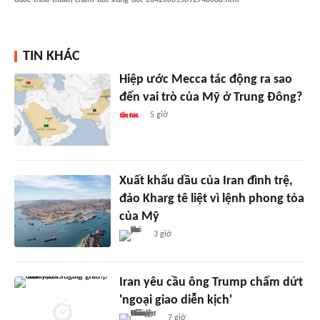
TIN KHÁC
Hiệp ước Mecca tác động ra sao
đến vai trò của Mỹ ở Trung Đông?
5 giờ
Xuất khẩu dầu của Iran đình trệ,
đảo Kharg tê liệt vì lệnh phong tỏa
của Mỹ
3 giờ
Iran yêu cầu ông Trump chấm dứt
'ngoại giao diễn kịch'
7 giờ