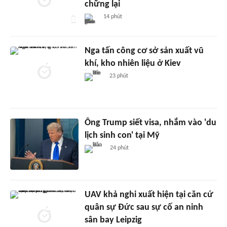
chững lại
14 phút
Nga tấn công cơ sở sản xuất vũ
khí, kho nhiên liệu ở Kiev
23 phút
Ông Trump siết visa, nhắm vào 'du
lịch sinh con' tại Mỹ
24 phút
UAV khả nghi xuất hiện tại căn cứ
quân sự Đức sau sự cố an ninh
sân bay Leipzig