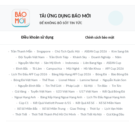
TẢI ỨNG DỤNG BÁO MỚI
ĐỂ KHÔNG BỎ SÓT TIN TỨC
Điều khoản sử dụng
Chính sách bảo mật
Trần Thanh Mẫn
Singapore
Chủ Tịch Quốc Hội
ASEAN Cup 2026
Kim Sang-Sik
Đội Tuyển Việt Nam
Trần Đình Tiệp
Khánh Sky
Doanh Nghiệp
Năm
Nguyễn Văn Hợi
Sân Mỹ Đình
Indonesia
Liên Bang Nga
ASEAN Cup
Đình Bắc
Tô Lâm
Campuchia
Mũi Nghê
Hồ Văn Khoa
AFF Cup 2026
Lịch Thi Đấu AFF Cup 2026
Bảng Xếp Hạng AFF Cup 2026
Bóng Đá
Báo Bóng Đá
Bóng Đá Việt Nam
Thể Thao
Lionel Messi
Lamine Yamal
Nguyễn Xuân Son
Nguyễn Đình Bắc
Tin Thế Giới
Pháp Luật
Xã Hội
Tin Bão
Tin Tức
Giá Vàng
Tuyển Việt Nam
U23 Việt Nam
U17 Việt Nam
Kết Quả Bóng Đá
Ngoại Hạng Anh
Bảng Xếp Hạng Ngoại Hạng Anh
Lịch Thi Đấu Ngoại Hạng Anh
Cúp C1
Kết Quả Vietlott Power 6/55
Kết Quả Xổ Số
Xổ Số Miền Nam
Xổ Số Miền Bắc
Xổ Số Miền Trung
Giao Thông
Thời Sự
Lịch Vạn Niên
Thời Tiết
Thời Tiết Thành Phố Hồ Chí Minh
Thời Tiết Hà Nội
Giá Xăng Dầu