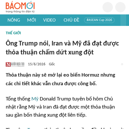
NÓNG
MỚI
VIDEO
CHỦ ĐỀ
#ASEAN Cup 2026
#Trí tuệ nhân tạo
#Mỹ - Iran
#Khám phá Việt Nam
THẾ GIỚI
#Khám phá thế giới
Ông Trump nói, Iran và Mỹ đã đạt được
thỏa thuận chấm dứt xung đột
15/6/2026
Gốc
Thỏa thuận này sẽ mở lại eo biển Hormuz nhưng
các chi tiết khác vẫn chưa được công bố.
Tổng thống
Mỹ
Donald Trump tuyên bố hôm Chủ
nhật rằng Mỹ và Iran đã đạt được một thỏa thuận
sau gần bốn tháng xung đột liên tiếp.