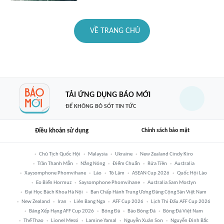
VỀ TRANG CHỦ
TẢI ỨNG DỤNG BÁO MỚI
ĐỂ KHÔNG BỎ SÓT TIN TỨC
Điều khoản sử dụng
Chính sách bảo mật
Chủ Tịch Quốc Hội
Malaysia
Ukraine
New Zealand Cindy Kiro
Trần Thanh Mẫn
Nắng Nóng
Điểm Chuẩn
Rửa Tiền
Australia
Xaysomphone Phomvihane
Lào
Tô Lâm
ASEAN Cup 2026
Quốc Hội Lào
Eo Biển Hormuz
Saysomphone Phomvihane
Australia Sam Mostyn
Đại Học Bách Khoa Hà Nội
Ban Chấp Hành Trung Ương Đảng Cộng Sản Việt Nam
New Zealand
Iran
Liên Bang Nga
AFF Cup 2026
Lịch Thi Đấu AFF Cup 2026
Bảng Xếp Hạng AFF Cup 2026
Bóng Đá
Báo Bóng Đá
Bóng Đá Việt Nam
Thể Thao
Lionel Messi
Lamine Yamal
Nguyễn Xuân Son
Nguyễn Đình Bắc