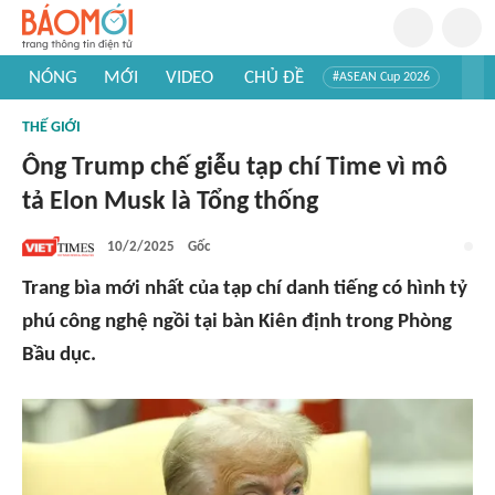
NÓNG
MỚI
VIDEO
CHỦ ĐỀ
#ASEAN Cup 2026
#Trí tuệ nhân tạo
#Mỹ - Iran
#Khám phá Việt Nam
THẾ GIỚI
#Khám phá thế giới
Ông Trump chế giễu tạp chí Time vì mô
tả Elon Musk là Tổng thống
10/2/2025
Gốc
Trang bìa mới nhất của tạp chí danh tiếng có hình tỷ
phú công nghệ ngồi tại bàn Kiên định trong Phòng
Bầu dục.