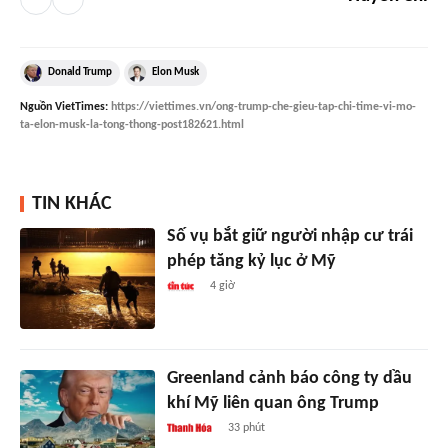
Donald Trump
Elon Musk
Nguồn
VietTimes
:
https://viettimes.vn/ong-trump-che-gieu-tap-chi-time-vi-mo-
ta-elon-musk-la-tong-thong-post182621.html
TIN KHÁC
Số vụ bắt giữ người nhập cư trái
phép tăng kỷ lục ở Mỹ
4 giờ
Greenland cảnh báo công ty dầu
khí Mỹ liên quan ông Trump
33 phút