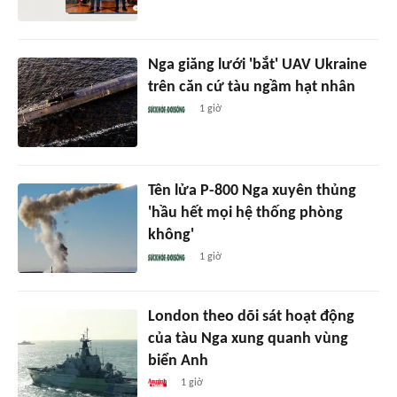
Nga giăng lưới 'bắt' UAV Ukraine
trên căn cứ tàu ngầm hạt nhân
1 giờ
Tên lửa P-800 Nga xuyên thủng
'hầu hết mọi hệ thống phòng
không'
1 giờ
London theo dõi sát hoạt động
của tàu Nga xung quanh vùng
biển Anh
1 giờ