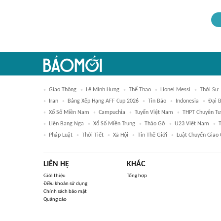
Giao Thông
Lê Minh Hưng
Thể Thao
Lionel Messi
Thời Sự
Iran
Bảng Xếp Hạng AFF Cup 2026
Tin Bão
Indonesia
Đại 
Xổ Số Miền Nam
Campuchia
Tuyển Việt Nam
THPT Chuyên T
Liên Bang Nga
Xổ Số Miền Trung
Tháo Gỡ
U23 Việt Nam
Pháp Luật
Thời Tiết
Xã Hội
Tin Thế Giới
Luật Chuyển Giao
LIÊN HỆ
KHÁC
Giới thiệu
Tổng hợp
Điều khoản sử dụng
Chính sách bảo mật
Quảng cáo