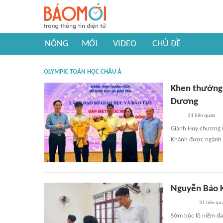
NÓNG
MỚI
VIDEO
CHỦ ĐỀ
OLYMPIC TOÁN HỌC CHÂU Á
Khen thưởng 
Dương
31
liên quan
Giành Huy chương Đ
Khánh được ngành 
Nguyễn Bảo 
31
liên qu
Sớm bộc lộ niềm đa