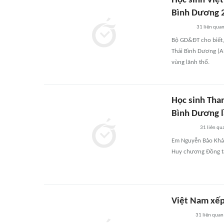
Học sinh Việt
Bình Dương 
31
liên qua
Bộ GD&ĐT cho biết,
Thái Bình Dương (A
vùng lãnh thổ.
Học sinh Tha
Bình Dương l
31
liên qu
Em Nguyễn Bảo Khán
Huy chương Đồng tạ
Việt Nam xếp
31
liên quan