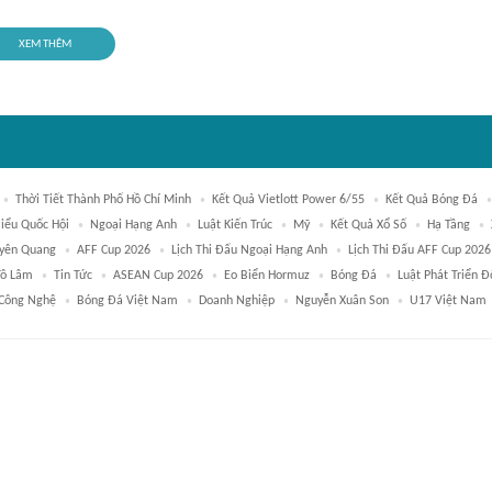
XEM THÊM
Thời Tiết Thành Phố Hồ Chí Minh
Kết Quả Vietlott Power 6/55
Kết Quả Bóng Đá
Biểu Quốc Hội
Ngoại Hạng Anh
Luật Kiến Trúc
Mỹ
Kết Quả Xổ Số
Hạ Tầng
uyên Quang
AFF Cup 2026
Lịch Thi Đấu Ngoại Hạng Anh
Lịch Thi Đấu AFF Cup 2026
Tô Lâm
Tin Tức
ASEAN Cup 2026
Eo Biển Hormuz
Bóng Đá
Luật Phát Triển Đ
 Công Nghệ
Bóng Đá Việt Nam
Doanh Nghiệp
Nguyễn Xuân Son
U17 Việt Nam