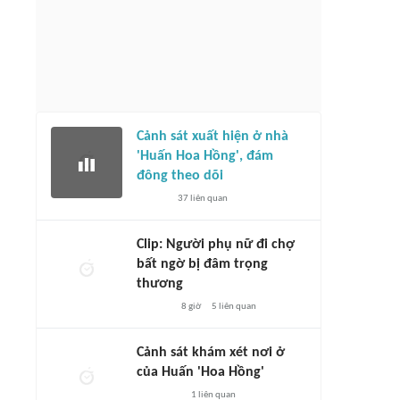
Cảnh sát xuất hiện ở nhà
'Huấn Hoa Hồng', đám
đông theo dõi
37
liên quan
Clip: Người phụ nữ đi chợ
bất ngờ bị đâm trọng
thương
8 giờ
5
liên quan
Cảnh sát khám xét nơi ở
của Huấn 'Hoa Hồng'
1
liên quan