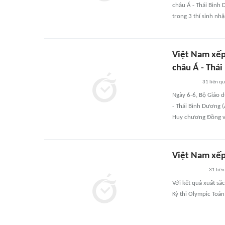
châu Á - Thái Bình
trong 3 thí sinh nh
Việt Nam xếp 
châu Á - Thá
31
liên q
Ngày 6-6, Bộ Giáo d
- Thái Bình Dương 
Huy chương Đồng v
Việt Nam xếp
31
liên
Với kết quả xuất sắ
Kỳ thi Olympic Toá