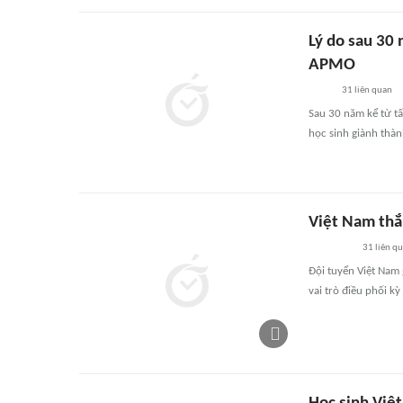
Lý do sau 30
APMO
31
liên quan
Sau 30 năm kể từ t
học sinh giành thàn
Việt Nam thắ
31
liên q
Đội tuyển Việt Nam
vai trò điều phối k