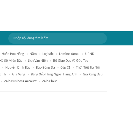
Huấn Hoa Hồng
Năm
Logistic
Lamine Yamal
UBND
Xổ Số Miền Bắc
Lịch Vạn Niên
Bộ Giáo Dục Và Đào Tạo
Nguyễn Đình Bắc
Báo Bóng Đá
Cúp C1
Thời Tiết Hà Nội
ô Thị
Giá Vàng
Bảng Xếp Hạng Ngoại Hạng Anh
Giá Xăng Dầu
Zalo Business Account
Zalo Cloud