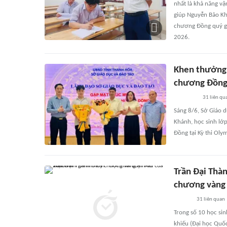
nhất là khả năng vậ
giúp Nguyễn Bảo Kh
chương Đồng quý gi
2026.
Khen thưởng 
chương Đồn
31
liên qu
Sáng 8/6, Sở Giáo 
Khánh, học sinh lớ
Đồng tại Kỳ thi Ol
Trần Đại Thà
chương vàn
31
liên quan
Trong số 10 học sin
khiếu (Đại học Quốc