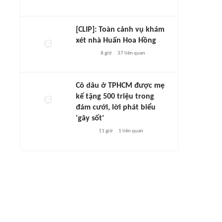
[CLIP]: Toàn cảnh vụ khám
xét nhà Huấn Hoa Hồng
8 giờ
37
liên quan
Cô dâu ở TPHCM được mẹ
kế tặng 500 triệu trong
đám cưới, lời phát biểu
'gây sốt'
11 giờ
1
liên quan