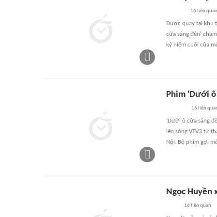
16
liên qua
Được quay tại khu t
cửa sáng đèn' chạm
kỷ niệm cuối của mộ
Phim 'Dưới ô
16
liên qua
'Dưới ô cửa sáng đè
lên sóng VTV3 từ th
Nội. Bộ phim gợi mở
Ngọc Huyền x
16
liên quan