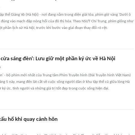
n
ập thể Giảng Võ (Hà Nội) - nơi đang nằm trong diện giải tỏa, phim giờ vàng 'Dưới ô
 đúng vào mạch đập nóng hổi của đô thị hóa. Theo NSƯT Chí Trung, phim giống như
t phần lịch sử Hà Nội, trước khi bước vào giai đoạn thay đổi rõ rệt.
 cửa sáng đèn': Lưu giữ một phần ký ức về Hà Nội
n
n' - bộ phim mới nhất của Trung tâm Phim Truyền hình (Đài Truyền hình Việt Nam)
áng 5 này, mang đến lát cắt về cuộc sống người dân ở khu tập thể cũ giữa lòng Hà
 ký ức, tình người và những giá trị tốt đẹp trong cuộc sống hiện đại.
ấu hổ khi quay cảnh hôn