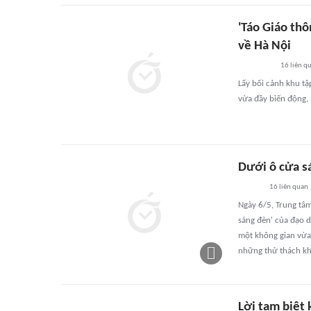
'Táo Giáo thô
về Hà Nội
16
liên q
Lấy bối cảnh khu tậ
vừa đầy biến động,
Dưới ô cửa s
16
liên quan
Ngày 6/5, Trung tâ
sáng đèn' của đạo d
một không gian vừa
những thử thách k
Lời tạm biệt 