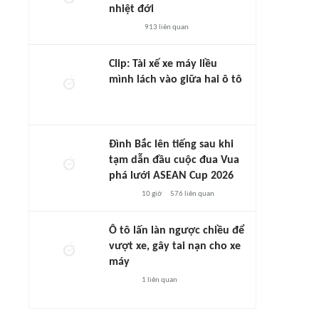
nhiệt đới
913
liên quan
Clip: Tài xế xe máy liều
mình lách vào giữa hai ô tô
Đình Bắc lên tiếng sau khi
tạm dẫn đầu cuộc đua Vua
phá lưới ASEAN Cup 2026
10 giờ
576
liên quan
Ô tô lấn làn ngược chiều để
vượt xe, gây tai nạn cho xe
máy
1
liên quan