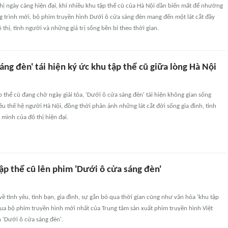
hị ngày càng hiện đại, khi nhiều khu tập thể cũ của Hà Nội dần biến mất để nhường
 trình mới, bộ phim truyền hình Dưới ô cửa sáng đèn mang đến một lát cắt đầy
thị, tình người và những giá trị sống bền bỉ theo thời gian.
áng đèn' tái hiện ký ức khu tập thể cũ giữa lòng Hà Nội
p thể cũ đang chờ ngày giải tỏa, 'Dưới ô cửa sáng đèn' tái hiện không gian sống
u thế hệ người Hà Nội, đồng thời phản ánh những lát cắt đời sống gia đình, tình
mình của đô thị hiện đại.
ập thể cũ lên phim 'Dưới ô cửa sáng đèn'
 tình yêu, tình bạn, gia đình, sự gắn bó qua thời gian cũng như văn hóa 'khu tập
qua bộ phim truyền hình mới nhất của Trung tâm sản xuất phim truyền hình Việt
 'Dưới ô cửa sáng đèn'.