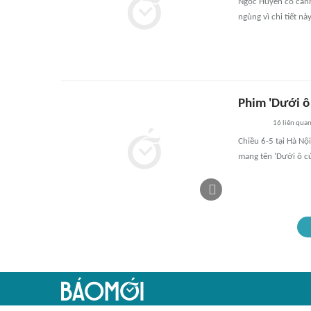
Ngọc Huyền có cảnh 
ngùng vì chi tiết này
Phim 'Dưới ô 
16
liên qua
Chiều 6-5 tại Hà Nộ
mang tên 'Dưới ô cử