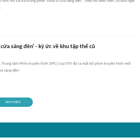
hôn với Du Ka trong phim 'Dưới ô cửa sáng đèn'. Theo nữ diễn viên, cô khá ngại
.
cửa sáng đèn' - ký ức về khu tập thể cũ
n
i, Trung tâm Phim truyền hình (VFC) của VTV đã ra mắt bộ phim truyền hình mới
a sáng đèn'.
XEM THÊM