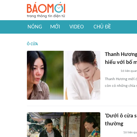
NÓNG
MỚI
VIDEO
CHỦ ĐỀ
Ô CỬA
Thanh Hương 
hiếu với bố m
16
liên qua
Thanh Hương mới đâ
còn có những chia s
'Dưới ô cửa s
thường
16
liên q