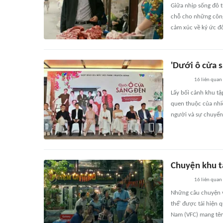
Giữa nhịp sống đô t
chỗ cho những công
cảm xúc về ký ức đô 
'Dưới ô cửa s
16
liên quan
Lấy bối cảnh khu tậ
quen thuộc của nhiề
người và sự chuyển 
Chuyện khu t
16
liên quan
Những câu chuyện về
thể' được tái hiện 
Nam (VFC) mang tên