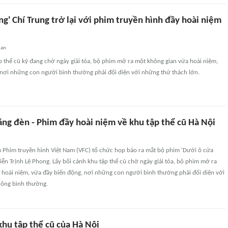
ng' Chí Trung trở lại với phim truyền hình đầy hoài niệm
uan
p thể cũ kỹ đang chờ ngày giải tỏa, bộ phim mở ra một không gian vừa hoài niệm,
 nơi những con người bình thường phải đối diện với những thử thách lớn.
áng đèn - Phim đầy hoài niệm về khu tập thể cũ Hà Nội
m Phim truyền hình Việt Nam (VFC) tổ chức họp báo ra mắt bộ phim 'Dưới ô cửa
iễn Trịnh Lê Phong. Lấy bối cảnh khu tập thể cũ chờ ngày giải tỏa, bộ phim mở ra
 hoài niệm, vừa đầy biến động, nơi những con người bình thường phải đối diện với
hông bình thường.
khu tập thể cũ của Hà Nội