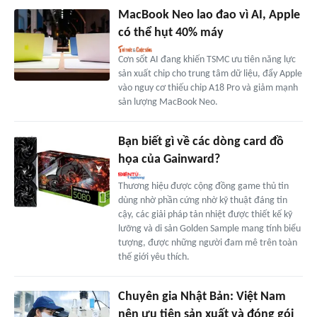
MacBook Neo lao đao vì AI, Apple
có thể hụt 40% máy
Cơn sốt AI đang khiến TSMC ưu tiên năng lực
sản xuất chip cho trung tâm dữ liệu, đẩy Apple
vào nguy cơ thiếu chip A18 Pro và giảm mạnh
sản lượng MacBook Neo.
Bạn biết gì về các dòng card đồ
họa của Gainward?
Thương hiệu được cộng đồng game thủ tin
dùng nhờ phần cứng nhờ kỹ thuật đáng tin
cậy, các giải pháp tản nhiệt được thiết kế kỹ
lưỡng và di sản Golden Sample mang tính biểu
tượng, được những người đam mê trên toàn
thế giới yêu thích.
Chuyên gia Nhật Bản: Việt Nam
nên ưu tiên sản xuất và đóng gói