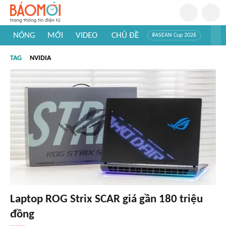
NÓNG
MỚI
VIDEO
CHỦ ĐỀ
#ASEAN Cup 2026
#Trí tuệ nhân tạo
#Mỹ - Iran
#Khám phá Việt Nam
TAG
NVIDIA
#Khám phá thế giới
Laptop ROG Strix SCAR giá gần 180 triệu
đồng