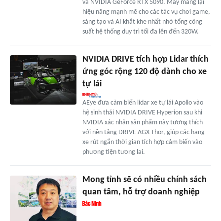
và NVIDIA GeForce RTX 5090. Máy mang lại
hiệu năng mạnh mẽ cho các tác vụ chơi game,
sáng tạo và AI khắt khe nhất nhờ tổng công
suất hệ thống duy trì tối đa lên đến 320W.
NVIDIA DRIVE tích hợp Lidar thích
ứng góc rộng 120 độ dành cho xe
tự lái
AEye đưa cảm biến lidar xe tự lái Apollo vào
hệ sinh thái NVIDIA DRIVE Hyperion sau khi
NVIDIA xác nhận sản phẩm này tương thích
với nền tảng DRIVE AGX Thor, giúp các hãng
xe rút ngắn thời gian tích hợp cảm biến vào
phương tiện tương lai.
Mong tỉnh sẽ có nhiều chính sách
quan tâm, hỗ trợ doanh nghiệp