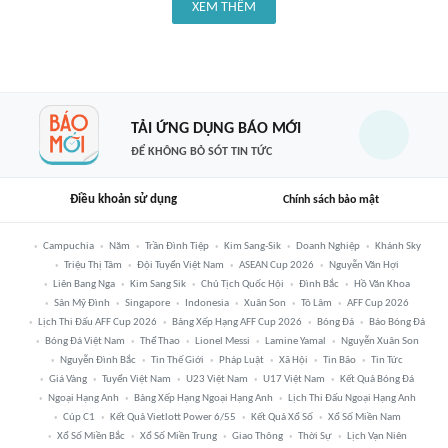
XEM THÊM
TẢI ỨNG DỤNG BÁO MỚI
ĐỂ KHÔNG BỎ SÓT TIN TỨC
Điều khoản sử dụng
Chính sách bảo mật
Campuchia
Năm
Trần Đình Tiệp
Kim Sang-Sik
Doanh Nghiệp
Khánh Sky
Triệu Thị Tâm
Đội Tuyển Việt Nam
ASEAN Cup 2026
Nguyễn Văn Hợi
Liên Bang Nga
Kim Sang Sik
Chủ Tịch Quốc Hội
Đình Bắc
Hồ Văn Khoa
Sân Mỹ Đình
Singapore
Indonesia
Xuân Son
Tô Lâm
AFF Cup 2026
Lịch Thi Đấu AFF Cup 2026
Bảng Xếp Hạng AFF Cup 2026
Bóng Đá
Báo Bóng Đá
Bóng Đá Việt Nam
Thể Thao
Lionel Messi
Lamine Yamal
Nguyễn Xuân Son
Nguyễn Đình Bắc
Tin Thế Giới
Pháp Luật
Xã Hội
Tin Bão
Tin Tức
Giá Vàng
Tuyển Việt Nam
U23 Việt Nam
U17 Việt Nam
Kết Quả Bóng Đá
Ngoại Hạng Anh
Bảng Xếp Hạng Ngoại Hạng Anh
Lịch Thi Đấu Ngoại Hạng Anh
Cúp C1
Kết Quả Vietlott Power 6/55
Kết Quả Xổ Số
Xổ Số Miền Nam
Xổ Số Miền Bắc
Xổ Số Miền Trung
Giao Thông
Thời Sự
Lịch Vạn Niên