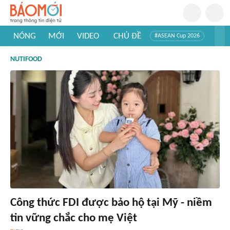
NÓNG
MỚI
VIDEO
CHỦ ĐỀ
#ASEAN Cup 2026
#Trí tuệ nhân tạo
#Mỹ - Iran
#Khám phá Việt Nam
NUTIFOOD
#Khám phá thế giới
Công thức FDI được bảo hộ tại Mỹ - niềm
tin vững chắc cho mẹ Việt