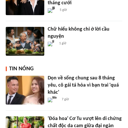
tháng cưới
5 giờ
Chữ hiếu không chỉ ở lời cầu
nguyện
1 giờ
TIN NÓNG
Dọn về sống chung sau 8 tháng
yêu, cô gái tá hỏa vì bạn trai 'quá
khác'
7 giờ
'Đóa hoa' Cơ Tu vượt lên di chứng
chất độc da cam giữa đại ngàn