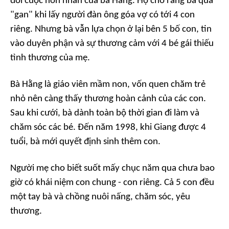
đối cuộc hôn nhân của bà Hằng. Họ cho rằng bà quá
"gan" khi lấy người đàn ông góa vợ có tới 4 con
riêng. Nhưng bà vẫn lựa chọn ở lại bên 5 bố con, tin
vào duyên phận và sự thương cảm với 4 bé gái thiếu
tình thương của mẹ.
Bà Hằng là giáo viên mầm non, vốn quen chăm trẻ
nhỏ nên càng thấy thương hoàn cảnh của các con.
Sau khi cưới, bà dành toàn bộ thời gian đi làm và
chăm sóc các bé. Đến năm 1998, khi Giang được 4
tuổi, bà mới quyết định sinh thêm con.
Người mẹ cho biết suốt mấy chục năm qua chưa bao
giờ có khái niệm con chung - con riêng. Cả 5 con đều
một tay bà và chồng nuôi nấng, chăm sóc, yêu
thương.