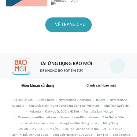
Bnews
2 giờ
VỀ TRANG CHỦ
TẢI ỨNG DỤNG BÁO MỚI
ĐỂ KHÔNG BỎ SÓT TIN TỨC
Điều khoản sử dụng
Chính sách bảo mật
Quốc Hội Lào
Điểm Chuẩn
New Zealand Cindy Kiro
Tô Lâm
New Zealand
Australia
Ban Chấp Hành Trung Ương Đảng Cộng Sản Việt Nam
Chủ Tịch Quốc Hội
Malaysia
Đại Học Quốc Gia Hà Nội
Australia Sam Mostyn
Xaysomphone Phomvihane
Saysomphone Phomvihane
Trần Thanh Mẫn
Eo Biển Hormuz
Iran
Trung Học Phổ Thông
Lào
Nắng Nóng
ASEAN Cup 2026
Rửa Tiền
Đại Học Bách Khoa Hà Nội
AFF Cup 2026
Lịch Thi Đấu AFF Cup 2026
Bảng Xếp Hạng AFF Cup 2026
Bóng Đá
Báo Bóng Đá