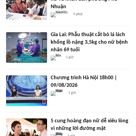
Nhuận
9 phút
Gia Lai: Phẫu thuật cắt bỏ lá lách
khổng lồ nặng 3,5kg cho nữ bệnh
nhân 69 tuổi
1 giờ
Chương trình Hà Nội 18h00 |
09/08/2026
1 giờ
5 cung hoàng đạo nữ dễ xiêu lòng
vì những lời đường mật
2 giờ