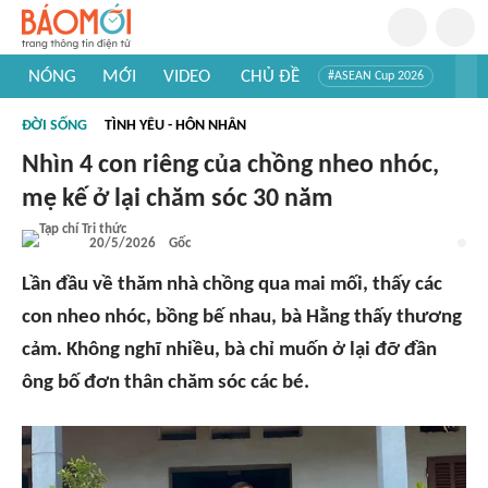
NÓNG
MỚI
VIDEO
CHỦ ĐỀ
#ASEAN Cup 2026
#Trí tuệ nhân tạo
#Mỹ - Iran
#Khám phá Việt Nam
ĐỜI SỐNG
TÌNH YÊU - HÔN NHÂN
#Khám phá thế giới
Nhìn 4 con riêng của chồng nheo nhóc,
mẹ kế ở lại chăm sóc 30 năm
20/5/2026
Gốc
Lần đầu về thăm nhà chồng qua mai mối, thấy các
con nheo nhóc, bồng bế nhau, bà Hằng thấy thương
cảm. Không nghĩ nhiều, bà chỉ muốn ở lại đỡ đần
ông bố đơn thân chăm sóc các bé.