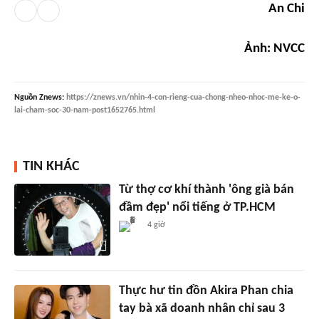
An Chi
Ảnh: NVCC
Nguồn
Znews
:
https://znews.vn/nhin-4-con-rieng-cua-chong-nheo-nhoc-me-ke-o-
lai-cham-soc-30-nam-post1652765.html
TIN KHÁC
Từ thợ cơ khí thành 'ông già bán
đầm đẹp' nổi tiếng ở TP.HCM
4 giờ
Thực hư tin đồn Akira Phan chia
tay bà xã doanh nhân chỉ sau 3