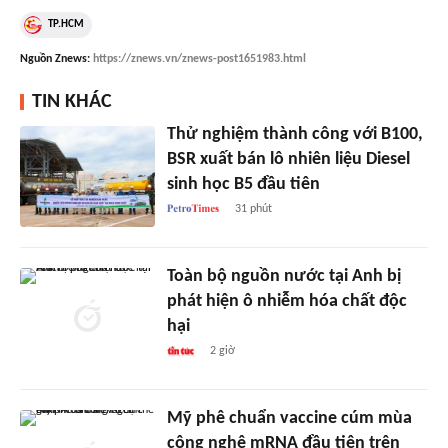
TP.HCM
Nguồn
Znews
:
https://znews.vn/znews-post1651983.html
TIN KHÁC
Thử nghiệm thành công với B100,
BSR xuất bán lô nhiên liệu Diesel
sinh học B5 đầu tiên
31 phút
Toàn bộ nguồn nước tại Anh bị
phát hiện ô nhiễm hóa chất độc
hại
2 giờ
Mỹ phê chuẩn vaccine cúm mùa
công nghệ mRNA đầu tiên trên