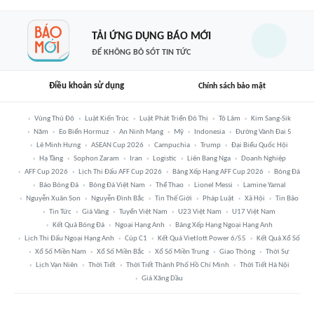
TẢI ỨNG DỤNG BÁO MỚI
ĐỂ KHÔNG BỎ SÓT TIN TỨC
Điều khoản sử dụng
Chính sách bảo mật
Vùng Thủ Đô
Luật Kiến Trúc
Luật Phát Triển Đô Thị
Tô Lâm
Kim Sang-Sik
Năm
Eo Biển Hormuz
An Ninh Mạng
Mỹ
Indonesia
Đường Vành Đai 5
Lê Minh Hưng
ASEAN Cup 2026
Campuchia
Trump
Đại Biểu Quốc Hội
Hạ Tầng
Sophon Zaram
Iran
Logistic
Liên Bang Nga
Doanh Nghiệp
AFF Cup 2026
Lịch Thi Đấu AFF Cup 2026
Bảng Xếp Hạng AFF Cup 2026
Bóng Đá
Báo Bóng Đá
Bóng Đá Việt Nam
Thể Thao
Lionel Messi
Lamine Yamal
Nguyễn Xuân Son
Nguyễn Đình Bắc
Tin Thế Giới
Pháp Luật
Xã Hội
Tin Bão
Tin Tức
Giá Vàng
Tuyển Việt Nam
U23 Việt Nam
U17 Việt Nam
Kết Quả Bóng Đá
Ngoại Hạng Anh
Bảng Xếp Hạng Ngoại Hạng Anh
Lịch Thi Đấu Ngoại Hạng Anh
Cúp C1
Kết Quả Vietlott Power 6/55
Kết Quả Xổ Số
Xổ Số Miền Nam
Xổ Số Miền Bắc
Xổ Số Miền Trung
Giao Thông
Thời Sự
Lịch Vạn Niên
Thời Tiết
Thời Tiết Thành Phố Hồ Chí Minh
Thời Tiết Hà Nội
Giá Xăng Dầu