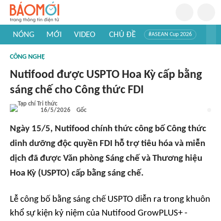
NÓNG
MỚI
VIDEO
CHỦ ĐỀ
#ASEAN Cup 2026
#Trí tuệ nhân tạo
#Mỹ - Iran
#Khám phá Việt Nam
CÔNG NGHỆ
#Khám phá thế giới
Nutifood được USPTO Hoa Kỳ cấp bằng
sáng chế cho Công thức FDI
16/5/2026
Gốc
Ngày 15/5, Nutifood chính thức công bố Công thức
dinh dưỡng độc quyền FDI hỗ trợ tiêu hóa và miễn
dịch đã được Văn phòng Sáng chế và Thương hiệu
Hoa Kỳ (USPTO) cấp bằng sáng chế.
Lễ công bố bằng sáng chế USPTO diễn ra trong khuôn
khổ sự kiện kỷ niệm của Nutifood GrowPLUS+ -