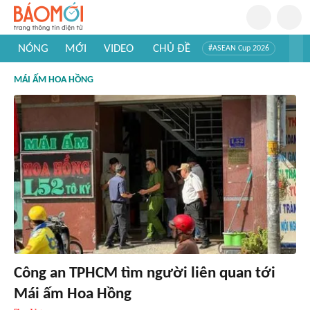
NÓNG
MỚI
VIDEO
CHỦ ĐỀ
#ASEAN Cup 2026
#Trí tuệ nhân tạo
#Mỹ - Iran
#Khám phá Việt Nam
MÁI ẤM HOA HỒNG
#Khám phá thế giới
Công an TPHCM tìm người liên quan tới
Mái ấm Hoa Hồng