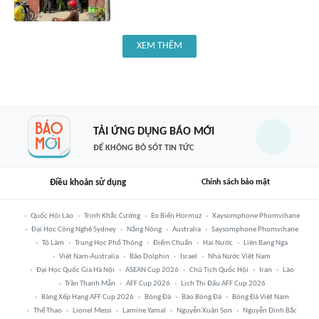
XEM THÊM
TẢI ỨNG DỤNG BÁO MỚI
ĐỂ KHÔNG BỎ SÓT TIN TỨC
Điều khoản sử dụng
Chính sách bảo mật
Quốc Hội Lào
Trịnh Khắc Cường
Eo Biển Hormuz
Xaysomphone Phomvihane
Đại Học Công Nghệ Sydney
Nắng Nóng
Australia
Saysomphone Phomvihane
Tô Lâm
Trung Học Phổ Thông
Điểm Chuẩn
Hai Nước
Liên Bang Nga
Việt Nam-Australia
Bão Dolphin
Israel
Nhà Nước Việt Nam
Đại Học Quốc Gia Hà Nội
ASEAN Cup 2026
Chủ Tịch Quốc Hội
Iran
Lào
Trần Thanh Mẫn
AFF Cup 2026
Lịch Thi Đấu AFF Cup 2026
Bảng Xếp Hạng AFF Cup 2026
Bóng Đá
Báo Bóng Đá
Bóng Đá Việt Nam
Thể Thao
Lionel Messi
Lamine Yamal
Nguyễn Xuân Son
Nguyễn Đình Bắc