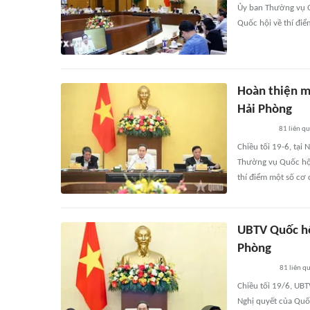
Ủy ban Thường vụ Qu
Quốc hội về thí điể
Hoàn thiện mộ
Hải Phòng
81
liên q
Chiều tối 19-6, tại
Thường vụ Quốc hội 
thí điểm một số cơ 
UBTV Quốc hội
Phòng
81
liên q
Chiều tối 19/6, UBTV
Nghị quyết của Quốc