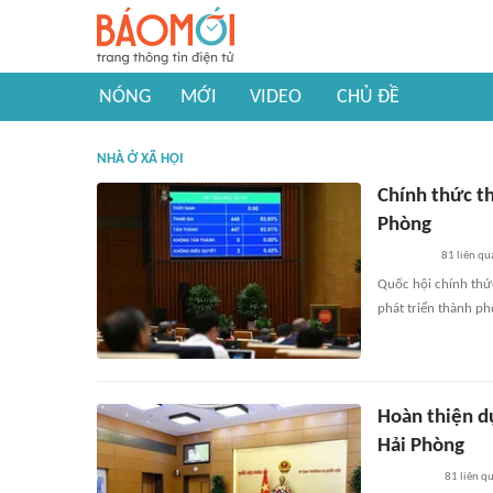
NÓNG
MỚI
VIDEO
CHỦ ĐỀ
NHÀ Ở XÃ HỘI
Chính thức th
Phòng
81
liên qu
Quốc hội chính thức
phát triển thành ph
Hoàn thiện dự
Hải Phòng
81
liên q