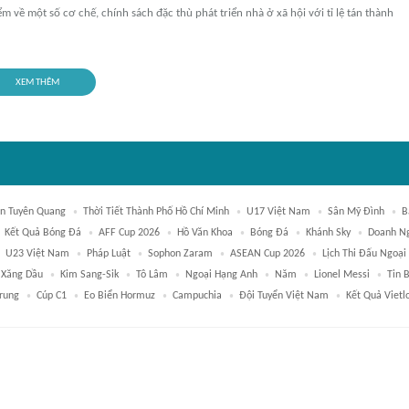
ểm về một số cơ chế, chính sách đặc thù phát triển nhà ở xã hội với tỉ lệ tán thành
XEM THÊM
n Tuyên Quang
Thời Tiết Thành Phố Hồ Chí Minh
U17 Việt Nam
Sân Mỹ Đình
B
Kết Quả Bóng Đá
AFF Cup 2026
Hồ Văn Khoa
Bóng Đá
Khánh Sky
Doanh N
U23 Việt Nam
Pháp Luật
Sophon Zaram
ASEAN Cup 2026
Lịch Thi Đấu Ngoại
 Xăng Dầu
Kim Sang-Sik
Tô Lâm
Ngoại Hạng Anh
Năm
Lionel Messi
Tin 
rung
Cúp C1
Eo Biển Hormuz
Campuchia
Đội Tuyển Việt Nam
Kết Quả Vietl