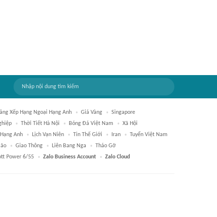
ảng Xếp Hạng Ngoại Hạng Anh
Giá Vàng
Singapore
ghiệp
Thời Tiết Hà Nội
Bóng Đá Việt Nam
Xã Hội
 Hạng Anh
Lịch Vạn Niên
Tin Thế Giới
Iran
Tuyển Việt Nam
Bão
Giao Thông
Liên Bang Nga
Tháo Gỡ
ott Power 6/55
Zalo Business Account
Zalo Cloud