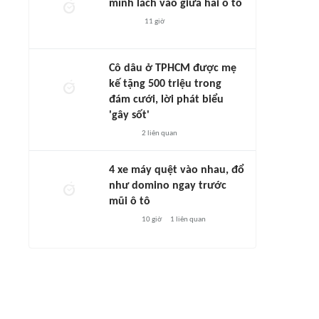
mình lách vào giữa hai ô tô
11 giờ
Cô dâu ở TPHCM được mẹ
kế tặng 500 triệu trong
đám cưới, lời phát biểu
'gây sốt'
2
liên quan
4 xe máy quệt vào nhau, đổ
như domino ngay trước
mũi ô tô
10 giờ
1
liên quan