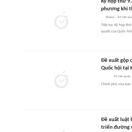
Kỳ họp thứ 9
phương khi t
Bnews
81
liên qu
Tiếp tục Kỳ họp thứ
quyết của Quốc hội 
Đề xuất gộp c
Quốc hội tại 
81
liên quan
Chính phủ vừa ban 
Đề xuất luật 
triển đường 