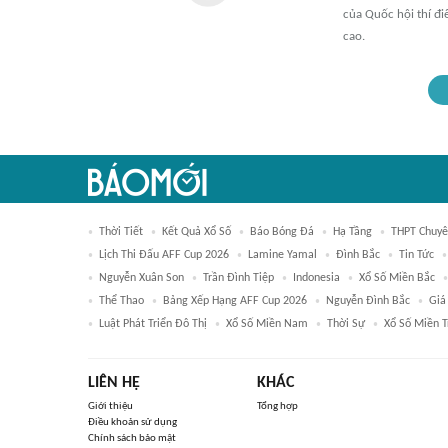
của Quốc hội thí đi
cao.
Thời Tiết
Kết Quả Xổ Số
Báo Bóng Đá
Hạ Tầng
THPT Chuyê
Lịch Thi Đấu AFF Cup 2026
Lamine Yamal
Đình Bắc
Tin Tức
Nguyễn Xuân Son
Trần Đình Tiệp
Indonesia
Xổ Số Miền Bắc
Thể Thao
Bảng Xếp Hạng AFF Cup 2026
Nguyễn Đình Bắc
Giá
Luật Phát Triển Đô Thị
Xổ Số Miền Nam
Thời Sự
Xổ Số Miền T
LIÊN HỆ
KHÁC
Giới thiệu
Tổng hợp
Điều khoản sử dụng
Chính sách bảo mật