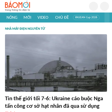
NÓNG
MỚI
VIDEO
CHỦ ĐỀ
#ASEAN Cup 2026
#Trí tuệ nhân tạo
#Mỹ - Iran
#Khám phá Việt Nam
NHÀ MÁY ĐIỆN NGUYÊN TỬ
#Khám phá thế giới
Tin thế giới tối 7-6: Ukraine cáo buộc Nga
tấn công cơ sở hạt nhân đã qua sử dụng