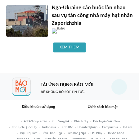
Nga-Ukraine cáo buộc lẫn nhau
sau vụ tấn công nhà máy hạt nhân
Zaporizhzhia
XEM THÊM
TẢI ỨNG DỤNG BÁO MỚI
ĐỂ KHÔNG BỎ SÓT TIN TỨC
Điều khoản sử dụng
Chính sách bảo mật
ASEAN Cup 2026
Kim Sang-Sik
Khánh Sky
Đội Tuyển Việt Nam
Chủ Tịch Quốc Hội
Indonesia
Đình Bắc
Doanh Nghiệp
Campuchia
Tô Lâm
Triệu Thị Tâm
Trần Đình Tiệp
Liên Bang Nga
FPT Play
Hồ Văn Khoa