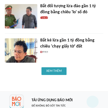
Bắt đối tượng lừa đảo gần 1 tỷ
đồng bằng chiêu 'lo' sổ đỏ
Bắt kẻ lừa gần 1 tỷ đồng bằng
chiêu 'chạy giấy tờ' đất
XEM THÊM
TẢI ỨNG DỤNG BÁO MỚI
ĐỂ KHÔNG BỎ SÓT TIN TỨC