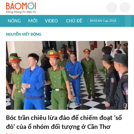
NÓNG
MỚI
VIDEO
CHỦ ĐỀ
#ASEAN Cup 2026
#Trí tuệ nhân tạo
#Mỹ - Iran
#Khám phá Việt Nam
NGUYỄN VIẾT ĐÔNG
#Khám phá thế giới
Bóc trần chiêu lừa đảo để chiếm đoạt 'sổ
đỏ' của ổ nhóm đối tượng ở Cần Thơ