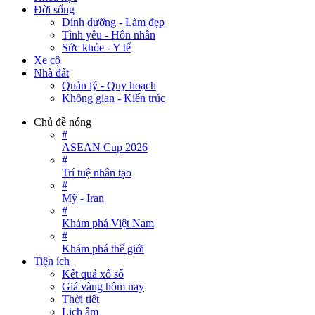
Đời sống
Dinh dưỡng - Làm đẹp
Tình yêu - Hôn nhân
Sức khỏe - Y tế
Xe cộ
Nhà đất
Quản lý - Quy hoạch
Không gian - Kiến trúc
Chủ đề nóng
#
ASEAN Cup 2026
#
Trí tuệ nhân tạo
#
Mỹ - Iran
#
Khám phá Việt Nam
#
Khám phá thế giới
Tiện ích
Kết quả xổ số
Giá vàng hôm nay
Thời tiết
Lịch âm