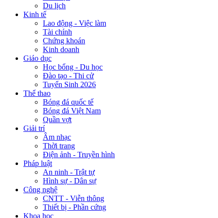
Du lịch
Kinh tế
Lao động - Việc làm
Tài chính
Chứng khoán
Kinh doanh
Giáo dục
Học bổng - Du học
Đào tạo - Thi cử
Tuyển Sinh 2026
Thể thao
Bóng đá quốc tế
Bóng đá Việt Nam
Quần vợt
Giải trí
Âm nhạc
Thời trang
Điện ảnh - Truyền hình
Pháp luật
An ninh - Trật tự
Hình sự - Dân sự
Công nghệ
CNTT - Viễn thông
Thiết bị - Phần cứng
Khoa học