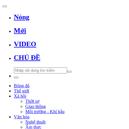
Nóng
Mới
VIDEO
CHỦ ĐỀ
Bóng đá
Thế giới
Xã hội
Thời sự
Giao thông
Môi trường - Khí hậu
Văn hóa
Nghệ thuật
Ẩm thực