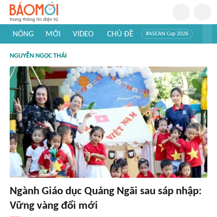
NÓNG
MỚI
VIDEO
CHỦ ĐỀ
#ASEAN Cup 2026
#Trí tuệ nhân tạo
#Mỹ - Iran
#Khám phá Việt Nam
NGUYỄN NGỌC THÁI
#Khám phá thế giới
Ngành Giáo dục Quảng Ngãi sau sáp nhập:
Vững vàng đổi mới