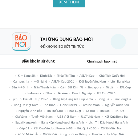
XEM THÊM
TẢI ỨNG DỤNG BÁO MỚI
ĐỂ KHÔNG BỎ SÓT TIN TỨC
Điều khoản sử dụng
Chính sách bảo mật
Kim Sang-Sik
Đình Bắc
Triệu Thị Tâm
ASEAN Cup
Chủ Tịch Quốc Hội
Campuchia
Mũi Nghê
ASEAN Cup 2026
Đội Tuyển Việt Nam
Liên Bang Nga
Sân Mỹ Đình
Trần Thanh Mẫn
Cảnh Sát Kinh Tế
Singapore
Tô Lâm
EFL Cup
Indonesia
Năm
Ukraine
Doanh Nghiệp
AFF Cup 2026
Lịch Thi Đấu AFF Cup 2026
Bảng Xếp Hạng AFF Cup 2026
Bóng Đá
Báo Bóng Đá
Bóng Đá Việt Nam
Thể Thao
Lionel Messi
Lamine Yamal
Nguyễn Xuân Son
Nguyễn Đình Bắc
Tin Thế Giới
Pháp Luật
Xã Hội
Tin Bão
Tin Tức
Giá Vàng
Tuyển Việt Nam
U23 Việt Nam
U17 Việt Nam
Kết Quả Bóng Đá
Ngoại Hạng Anh
Bảng Xếp Hạng Ngoại Hạng Anh
Lịch Thi Đấu Ngoại Hạng Anh
Cúp C1
Kết Quả Vietlott Power 6/55
Kết Quả Xổ Số
Xổ Số Miền Nam
Xổ Số Miền Bắc
Xổ Số Miền Trung
Giao Thông
Thời Sự
Lịch Vạn Niên