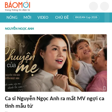
NÓNG
MỚI
VIDEO
CHỦ ĐỀ
#ASEAN Cup 2026
#Trí tuệ nhân tạo
#Mỹ - Iran
#Khám phá Việt Nam
NGUYỄN NGỌC ANH
#Khám phá thế giới
Ca sĩ Nguyễn Ngọc Anh ra mắt MV ngợi ca
tình mẫu tử