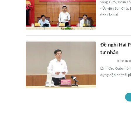
Sáng 19/5, Đoàn cô
- Ủy viên Ban Chấp
tỉnh Lào Cai.
Đề nghị Hải P
tư nhân
8
liên qua
Lãnh đạo Quốc hội 
dựng hệ sinh thái p