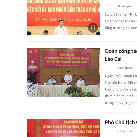
8
liên quan
Sáng 21/5, tại TP. 
Đoàn công tác của Ủ
tăng trưởng hai con
Đoàn công tác
Lào Cai
8
liên quan
Ngày 19/5, Đoàn côn
Nguyễn Hồng Diên là
khai chủ trương của
thực hiện mục tiêu 
trong lĩnh vực giao
Phó Chủ tịch
8
liên quan