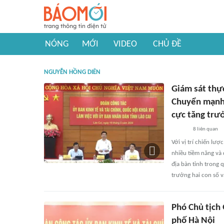
NÓNG
MỚI
VIDEO
CHỦ ĐỀ
NGUYỄN HỒNG DIÊN
Giám sát thực
Chuyển mạnh 
cực tăng trư
8
liên quan
Với vị trí chiến lượ
nhiều tiềm năng và d
địa bàn tỉnh trong 
trưởng hai con số v
Phó Chủ tịch
phố Hà Nội