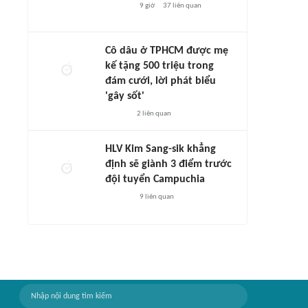
9 giờ
37
liên quan
Cô dâu ở TPHCM được mẹ
kế tặng 500 triệu trong
đám cưới, lời phát biểu
'gây sốt'
2
liên quan
HLV Kim Sang-sik khẳng
định sẽ giành 3 điểm trước
đội tuyển Campuchia
9
liên quan