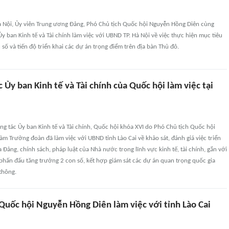
Hà Nội, Ủy viên Trung ương Đảng, Phó Chủ tịch Quốc hội Nguyễn Hồng Diên cùng
y ban Kinh tế và Tài chính làm việc với UBND TP. Hà Nội về việc thực hiện mục tiêu
 số và tiến độ triển khai các dự án trọng điểm trên địa bàn Thủ đô.
 Ủy ban Kinh tế và Tài chính của Quốc hội làm việc tại
g tác Ủy ban Kinh tế và Tài chính, Quốc hội khóa XVI do Phó Chủ tịch Quốc hội
m Trưởng đoàn đã làm việc với UBND tỉnh Lào Cai về khảo sát, đánh giá việc triển
 Đảng, chính sách, pháp luật của Nhà nước trong lĩnh vực kinh tế, tài chính, gắn với
phấn đấu tăng trưởng 2 con số, kết hợp giám sát các dự án quan trọng quốc gia
 thông.
 Quốc hội Nguyễn Hồng Diên làm việc với tỉnh Lào Cai