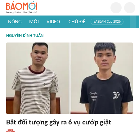
NÓNG
MỚI
VIDEO
CHỦ ĐỀ
#ASEAN Cup 2026
#Trí tuệ nhân tạo
#Mỹ - Iran
#Khám phá Việt Nam
NGUYỄN ĐÌNH TUẤN
#Khám phá thế giới
Bắt đối tượng gây ra 6 vụ cướp giật