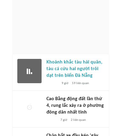
han Thanh Hùng nhận Kỷ niệm
g 'Vì sự nghiệp bóng đá Việt
Việt Nam tái ngộ Malaysia ở bán kết
ASEAN Cup 2026
38 phút
1
liên quan
40 phút
1215
liên quan
Khoảnh khắc tàu hải quân,
tàu cá cứu hai người trôi
dạt trên biển Đà Nẵng
9 giờ
59
liên quan
Cao Bằng động đất lần thứ
4, rung lắc xảy ra ở phường
đông dân nhất tỉnh
7 giờ
2
liên quan
Chặn bắt xe đầu kéo 'gây