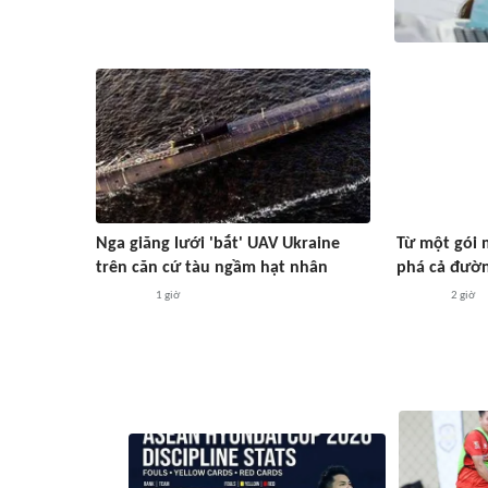
Nga giăng lưới 'bắt' UAV Ukraine
Từ một gói 
trên căn cứ tàu ngầm hạt nhân
phá cả đườ
1 giờ
2 giờ
#ASEAN Cup 2026