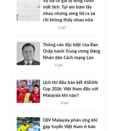
Vụ ba cô gái bị sóng cuốn
mất tích: Tụi em bám lấy
nhau nhưng sóng lôi ra xa
rồi không thấy nhau nữa
11 giờ
Thông cáo đặc biệt của Ban
Chấp hành Trung ương Đảng
Nhân dân Cách mạng Lào
11 giờ
Lịch thi đấu bán kết ASEAN
Cup 2026: Việt Nam đấu với
Malaysia khi nào?
12 giờ
CĐV Malaysia phản ứng khi
gặp tuyển Việt Nam ở bán