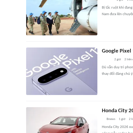
Bị tắc ruột khi đa
Nam đưa lên chuyến t
Google Pixel 
2 giờ
2
liên
Dù vẫn duy trì phon
thay đổi đáng chú 
Honda City 20
Bnews
1 giờ
2
l
Honda City 2026 xuấ