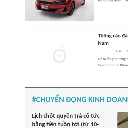
năng mẫu sedan hạn
Thông cáo đặ
Nam
5 giờ
1
Để tỏ lòng thương 
Saysomphone Phomvi
CHUYỂN ĐỘNG KINH DOAN
Lịch chốt quyền trả cổ tức
bằng tiền tuần tới (từ 10-