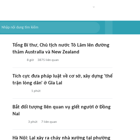
Tổng Bí thư, Chủ tịch nước Tô Lâm lên đường
thăm Australia và New Zealand
8 giờ
3875
liên quan
Tích cực đưa pháp luật về cơ sở, xây dựng 'thế
trận lòng dân' ở Gia Lai
1 phút
Bắt đối tượng liên quan vụ giết người ở Đồng
Nai
3 phút
7
liên quan
Hà Nội: Lại xảy ra cháy nhà xưởng tại phường