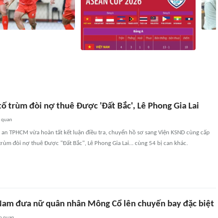
m trước trận bán kết
HLV P
26: Những vấn đề cần
chươn
Kết quả vòng bảng ASEAN Cup 2026
Nam'
1215
liên quan
32 phút
78
liên quan
tố trùm đòi nợ thuê Được 'Đất Bắc', Lê Phong Gia Lai
n quan
an TPHCM vừa hoàn tất kết luận điều tra, chuyển hồ sơ sang Viện KSND cùng cấp
 trùm đòi nợ thuê Được "Đất Bắc", Lê Phong Gia Lai… cùng 54 bị can khác.
Nam đưa nữ quân nhân Mông Cổ lên chuyến bay đặc biệt
n quan