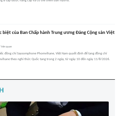
g B sắp được nâng cấp và có thể thêm bản hybrid.
c biệt của Ban Chấp hành Trung ương Đảng Cộng sản Việt
7
liên quan
tiếc đồng chí Saysomphone Phomvihane, Việt Nam quyết định để tang đồng chí
hane theo nghi thức Quốc tang trong 2 ngày, từ ngày 10 đến ngày 11/8/2026.
H