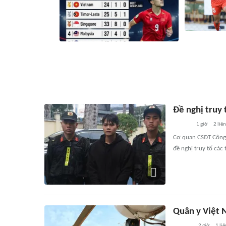
Tuyển Việt Na
Indonesia phạm lỗi nhiều nhất trước
ASEAN Cup 20
khi bị loại khỏi ASEAN Cup 2026
khắc phục
16 phút
1215
liên quan
27 phút
Đề nghị truy 
1 giờ
2
liê
Cơ quan CSĐT Công 
đề nghị truy tố các
Quân y Việt 
2 giờ
1
liê