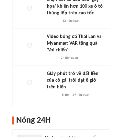
họa' khiến hơn 100 xe ô tô
thủng lốp trên cao tốc
32
liên quan
Video bóng đá Thái Lan vs
Myanmar: VAR tặng quà
'Voi chiến'
24
liên quan
Giây phút trở về đất liền
của cô gái trôi dạt 8 giờ
trên biển
5 giờ
59
liên quan
Nóng 24H