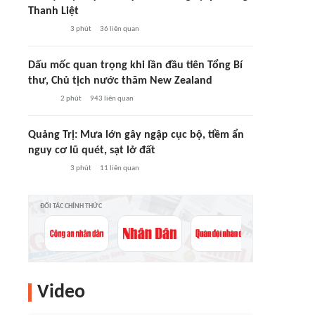
Thanh Liệt
3 phút
36
liên quan
Dấu mốc quan trọng khi lần đầu tiên Tổng Bí
thư, Chủ tịch nước thăm New Zealand
2 phút
943
liên quan
Quảng Trị: Mưa lớn gây ngập cục bộ, tiềm ẩn
nguy cơ lũ quét, sạt lở đất
3 phút
11
liên quan
ĐỐI TÁC CHÍNH THỨC
Video