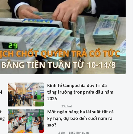
Kinh tế Campuchia duy trì đà
i
tăng trưởng trong nửa đầu năm
2026
23 phút
t
Một ngân hàng hạ lãi suất tất cả
ồng
kỳ hạn, dự báo đến cuối năm ra
sao?
2 giờ
1853
liên quan