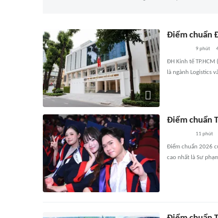
Điểm chuẩn Đ
9 phút
ĐH Kinh tế TP.HCM 
là ngành Logistics 
Điểm chuẩn T
11 phút
Điểm chuẩn 2026 củ
cao nhất là Sư phạ