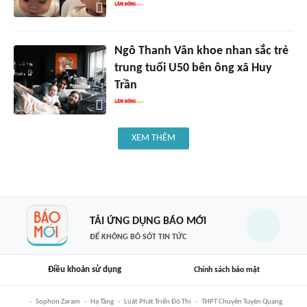
Ngô Thanh Vân khoe nhan sắc trẻ
trung tuổi U50 bên ông xã Huy
Trần
XEM THÊM
TẢI ỨNG DỤNG BÁO MỚI
ĐỂ KHÔNG BỎ SÓT TIN TỨC
Điều khoản sử dụng
Chính sách bảo mật
Sophon Zaram
Hạ Tầng
Luật Phát Triển Đô Thị
THPT Chuyên Tuyên Quang