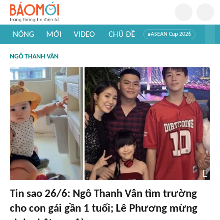
NÓNG
MỚI
VIDEO
CHỦ ĐỀ
#ASEAN Cup 2026
#Trí tuệ nhân tạo
#Mỹ - Iran
#Khám phá Việt Nam
NGÔ THANH VÂN
#Khám phá thế giới
Tin sao 26/6: Ngô Thanh Vân tìm trường
cho con gái gần 1 tuổi; Lê Phương mừng