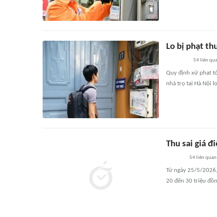
Lo bị phạt thu
54
liên qu
Quy định xử phạt tớ
nhà trọ tại Hà Nội l
Thu sai giá đ
54
liên quan
Từ ngày 25/5/2026, 
20 đến 30 triệu đồ