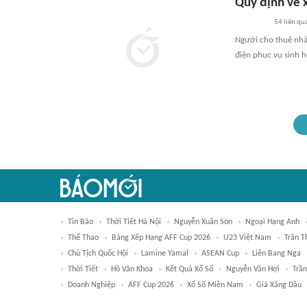
Quy định về x
54
liên qu
Người cho thuê nhà
điện phục vụ sinh ho
Tin Bão
Thời Tiết Hà Nội
Nguyễn Xuân Son
Ngoại Hạng Anh
Thể Thao
Bảng Xếp Hạng AFF Cup 2026
U23 Việt Nam
Trần 
Chủ Tịch Quốc Hội
Lamine Yamal
ASEAN Cup
Liên Bang Nga
Thời Tiết
Hồ Văn Khoa
Kết Quả Xổ Số
Nguyễn Văn Hợi
Trần
Doanh Nghiệp
AFF Cup 2026
Xổ Số Miền Nam
Giá Xăng Dầu