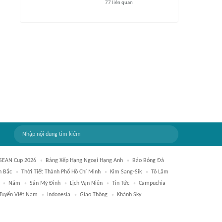
77
liên quan
SEAN Cup 2026
Bảng Xếp Hạng Ngoại Hạng Anh
Báo Bóng Đá
h Bắc
Thời Tiết Thành Phố Hồ Chí Minh
Kim Sang-Sik
Tô Lâm
Năm
Sân Mỹ Đình
Lịch Vạn Niên
Tin Tức
Campuchia
Tuyển Việt Nam
Indonesia
Giao Thông
Khánh Sky