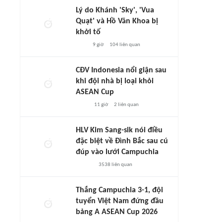
Lý do Khánh 'Sky', 'Vua
Quạt' và Hồ Văn Khoa bị
khởi tố
9 giờ
104
liên quan
CĐV Indonesia nổi giận sau
khi đội nhà bị loại khỏi
ASEAN Cup
11 giờ
2
liên quan
HLV Kim Sang-sik nói điều
đặc biệt về Đình Bắc sau cú
đúp vào lưới Campuchia
3538
liên quan
Thắng Campuchia 3-1, đội
tuyển Việt Nam đứng đầu
bảng A ASEAN Cup 2026