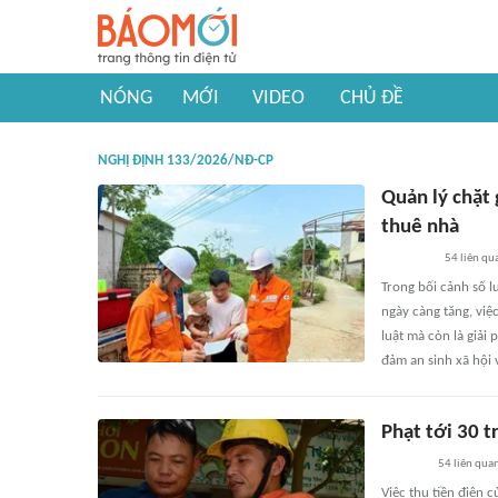
NÓNG
MỚI
VIDEO
CHỦ ĐỀ
NGHỊ ĐỊNH 133/2026/NĐ-CP
Quản lý chặt 
thuê nhà
54
liên qu
Trong bối cảnh số l
ngày càng tăng, việ
luật mà còn là giả
đảm an sinh xã hội
Phạt tới 30 t
54
liên qua
Việc thu tiền điện 