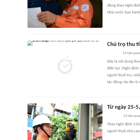
đồng theo Nghị địn
Nhà nước ban hành
Chủ trọ thu t
54
liên qua
Đây là nội dung th
điện lực (Nghị địn
người thuê trọ, nhấ
tác động răn đe rõ r
Từ ngày 25-5,
54
liên qua
Theo Nghị định 133
người thuê nhà cao