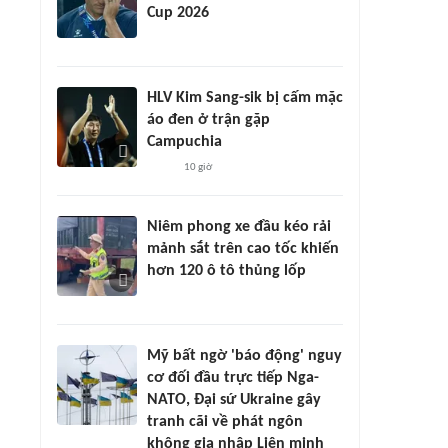
Cup 2026
HLV Kim Sang-sik bị cấm mặc
áo đen ở trận gặp
Campuchia
10 giờ
Niêm phong xe đầu kéo rải
mảnh sắt trên cao tốc khiến
hơn 120 ô tô thủng lốp
Mỹ bất ngờ 'báo động' nguy
cơ đối đầu trực tiếp Nga-
NATO, Đại sứ Ukraine gây
tranh cãi về phát ngôn
không gia nhập Liên minh