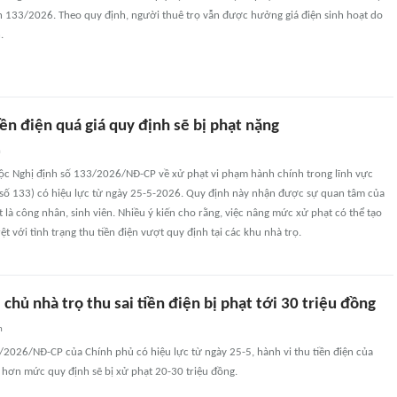
h 133/2026. Theo quy định, người thuê trọ vẫn được hưởng giá điện sinh hoạt do
.
iền điện quá giá quy định sẽ bị phạt nặng
n
uộc Nghị định số 133/2026/NĐ-CP về xử phạt vi phạm hành chính trong lĩnh vực
h số 133) có hiệu lực từ ngày 25-5-2026. Quy định này nhận được sự quan tâm của
t là công nhân, sinh viên. Nhiều ý kiến cho rằng, việc nâng mức xử phạt có thể tạo
ệt với tình trạng thu tiền điện vượt quy định tại các khu nhà trọ.
 chủ nhà trọ thu sai tiền điện bị phạt tới 30 triệu đồng
n
/2026/NĐ-CP của Chính phủ có hiệu lực từ ngày 25-5, hành vi thu tiền điện của
 hơn mức quy định sẽ bị xử phạt 20-30 triệu đồng.