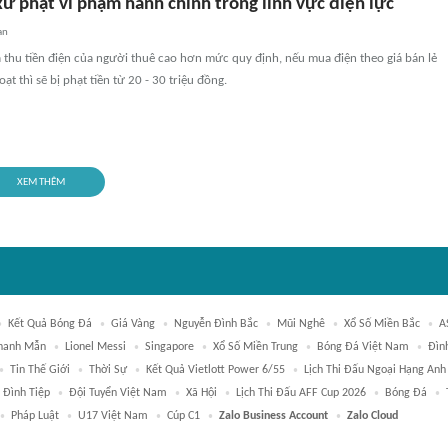
ử phạt vi phạm hành chính trong lĩnh vực điện lực
an
 thu tiền điện của người thuê cao hơn mức quy định, nếu mua điện theo giá bán lẻ
ạt thì sẽ bị phạt tiền từ 20 - 30 triệu đồng.
XEM THÊM
Kết Quả Bóng Đá
Giá Vàng
Nguyễn Đình Bắc
Mũi Nghê
Xổ Số Miền Bắc
A
Thanh Mẫn
Lionel Messi
Singapore
Xổ Số Miền Trung
Bóng Đá Việt Nam
Đìn
Tin Thế Giới
Thời Sự
Kết Quả Vietlott Power 6/55
Lịch Thi Đấu Ngoại Hạng Anh
 Đình Tiệp
Đội Tuyển Việt Nam
Xã Hội
Lịch Thi Đấu AFF Cup 2026
Bóng Đá
Pháp Luật
U17 Việt Nam
Cúp C1
Zalo Business Account
Zalo Cloud