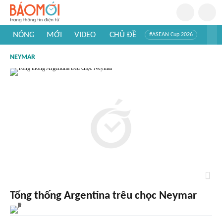
NÓNG
MỚI
VIDEO
CHỦ ĐỀ
#ASEAN Cup 2026
#Trí tuệ nhân tạo
#Mỹ - Iran
#Khám phá Việt Nam
NEYMAR
#Khám phá thế giới
Tổng thống Argentina trêu chọc Neymar