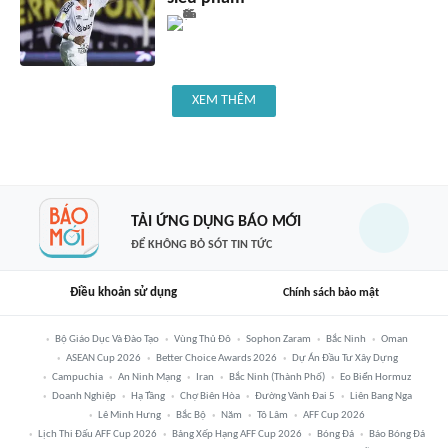
XEM THÊM
TẢI ỨNG DỤNG BÁO MỚI
ĐỂ KHÔNG BỎ SÓT TIN TỨC
Điều khoản sử dụng
Chính sách bảo mật
Bộ Giáo Dục Và Đào Tạo
Vùng Thủ Đô
Sophon Zaram
Bắc Ninh
Oman
ASEAN Cup 2026
Better Choice Awards 2026
Dự Án Đầu Tư Xây Dựng
Campuchia
An Ninh Mạng
Iran
Bắc Ninh (thành Phố)
Eo Biển Hormuz
Doanh Nghiệp
Hạ Tầng
Chợ Biên Hòa
Đường Vành Đai 5
Liên Bang Nga
Lê Minh Hưng
Bắc Bộ
Năm
Tô Lâm
AFF Cup 2026
Lịch Thi Đấu AFF Cup 2026
Bảng Xếp Hạng AFF Cup 2026
Bóng Đá
Báo Bóng Đá