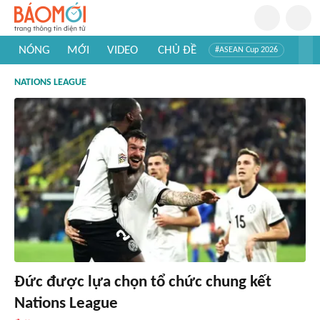
NÓNG
MỚI
VIDEO
CHỦ ĐỀ
#ASEAN Cup 2026
#Trí tuệ nhân tạo
#Mỹ - Iran
#Khám phá Việt Nam
NATIONS LEAGUE
#Khám phá thế giới
Đức được lựa chọn tổ chức chung kết
Nations League