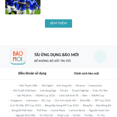
XEM THÊM
TẢI ỨNG DỤNG BÁO MỚI
ĐỂ KHÔNG BỎ SÓT TIN TỨC
Điều khoản sử dụng
Chính sách bảo mật
Trần Thanh Mẫn
Mũi Nghê
Kim Sang-Sik
Ukraine
Campuchia
Đội Tuyển Việt Nam
Liên Bang Nga
Tô Lâm
Doanh Nghiệp
Triệu Thị Tâm
Sân Mỹ Đình
ASEAN Cup 2026
Cảnh Sát Kinh Tế
Năm
ASEAN Cup
Singapore
Indonesia
EFL Cup
Chủ Tịch Quốc Hội
Đình Bắc
AFF Cup 2026
Lịch Thi Đấu AFF Cup 2026
Bảng Xếp Hạng AFF Cup 2026
Bóng Đá
Báo Bóng Đá
Bóng Đá Việt Nam
Thể Thao
Lionel Messi
Lamine Yamal
Nguyễn Xuân Son
Nguyễn Đình Bắc
Tin Thế Giới
Pháp Luật
Xã Hội
Tin Bão
Tin Tức