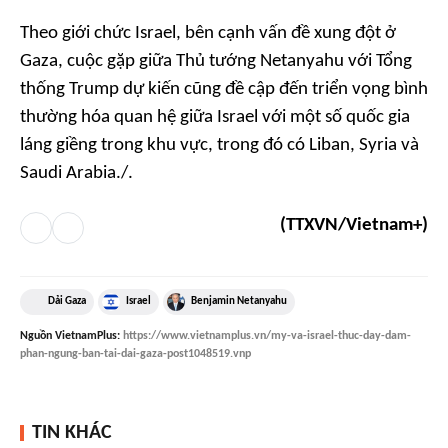
Theo giới chức Israel, bên cạnh vấn đề xung đột ở
Gaza, cuộc gặp giữa Thủ tướng Netanyahu với Tổng
thống Trump dự kiến cũng đề cập đến triển vọng bình
thường hóa quan hệ giữa Israel với một số quốc gia
láng giềng trong khu vực, trong đó có Liban, Syria và
Saudi Arabia./.
(TTXVN/Vietnam+)
Dải Gaza
Israel
Benjamin Netanyahu
Nguồn
VietnamPlus
:
https://www.vietnamplus.vn/my-va-israel-thuc-day-dam-
phan-ngung-ban-tai-dai-gaza-post1048519.vnp
TIN KHÁC