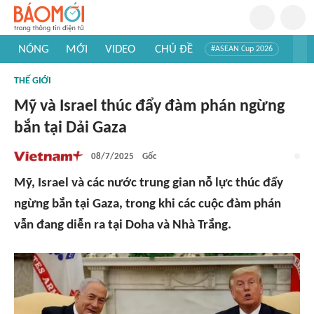
NÓNG
MỚI
VIDEO
CHỦ ĐỀ
#ASEAN Cup 2026
#Trí tuệ nhân tạo
#Mỹ - Iran
#Khám phá Việt Nam
THẾ GIỚI
#Khám phá thế giới
Mỹ và Israel thúc đẩy đàm phán ngừng
bắn tại Dải Gaza
08/7/2025
Gốc
Mỹ, Israel và các nước trung gian nỗ lực thúc đẩy
ngừng bắn tại Gaza, trong khi các cuộc đàm phán
vẫn đang diễn ra tại Doha và Nhà Trắng.