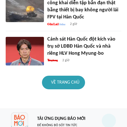
công khai diễn tập bắn đạn thật
bằng thiết bị bay không người lái
FPV tại Hàn Quốc
2 giờ
Cảnh sát Hàn Quốc đột kích vào
trụ sở LĐBĐ Hàn Quốc và nhà
riêng HLV Hong Myung-bo
2 giờ
VỀ TRANG CHỦ
TẢI ỨNG DỤNG BÁO MỚI
ĐỂ KHÔNG BỎ SÓT TIN TỨC