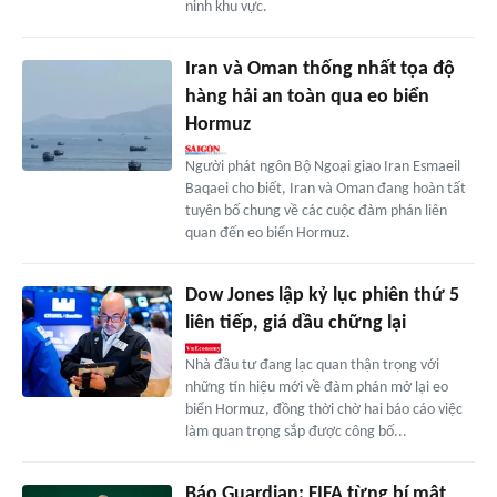
ninh khu vực.
Iran và Oman thống nhất tọa độ
hàng hải an toàn qua eo biển
Hormuz
Người phát ngôn Bộ Ngoại giao Iran Esmaeil
Baqaei cho biết, Iran và Oman đang hoàn tất
tuyên bố chung về các cuộc đàm phán liên
quan đến eo biển Hormuz.
Dow Jones lập kỷ lục phiên thứ 5
liên tiếp, giá dầu chững lại
Nhà đầu tư đang lạc quan thận trọng với
những tín hiệu mới về đàm phán mở lại eo
biển Hormuz, đồng thời chờ hai báo cáo việc
làm quan trọng sắp được công bố...
Báo Guardian: FIFA từng bí mật