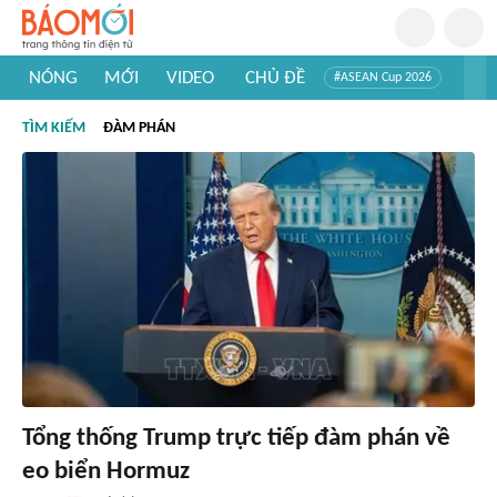
NÓNG
MỚI
VIDEO
CHỦ ĐỀ
#ASEAN Cup 2026
#Trí tuệ nhân tạo
#Mỹ - Iran
#Khám phá Việt Nam
TÌM KIẾM
ĐÀM PHÁN
#Khám phá thế giới
Tổng thống Trump trực tiếp đàm phán về
eo biển Hormuz