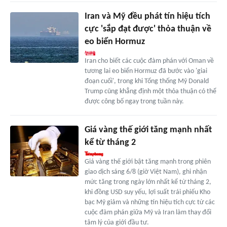
Iran và Mỹ đều phát tín hiệu tích
cực 'sắp đạt được' thỏa thuận về
eo biển Hormuz
Iran cho biết các cuộc đàm phán với Oman về
tương lai eo biển Hormuz đã bước vào 'giai
đoạn cuối', trong khi Tổng thống Mỹ Donald
Trump cũng khẳng định một thỏa thuận có thể
được công bố ngay trong tuần này.
Giá vàng thế giới tăng mạnh nhất
kể từ tháng 2
Giá vàng thế giới bật tăng mạnh trong phiên
giao dịch sáng 6/8 (giờ Việt Nam), ghi nhận
mức tăng trong ngày lớn nhất kể từ tháng 2,
khi đồng USD suy yếu, lợi suất trái phiếu Kho
bạc Mỹ giảm và những tín hiệu tích cực từ các
cuộc đàm phán giữa Mỹ và Iran làm thay đổi
tâm lý của giới đầu tư.