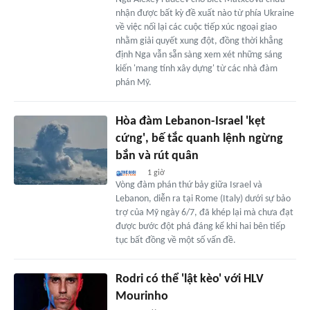
nhận được bất kỳ đề xuất nào từ phía Ukraine
về việc nối lại các cuộc tiếp xúc ngoại giao
nhằm giải quyết xung đột, đồng thời khẳng
định Nga vẫn sẵn sàng xem xét những sáng
kiến 'mang tính xây dựng' từ các nhà đàm
phán Mỹ.
Hòa đàm Lebanon-Israel 'kẹt
cứng', bế tắc quanh lệnh ngừng
bắn và rút quân
1 giờ
Vòng đàm phán thứ bảy giữa Israel và
Lebanon, diễn ra tại Rome (Italy) dưới sự bảo
trợ của Mỹ ngày 6/7, đã khép lại mà chưa đạt
được bước đột phá đáng kể khi hai bên tiếp
tục bất đồng về một số vấn đề.
Rodri có thể 'lật kèo' với HLV
Mourinho