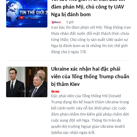
đàm phán Mỹ, chủ công ty UAV
Nga bị đánh bom
3 giờ
Iran bác tin đàm phán với Mỹ; Tổng thống Iran
thừa nhận đất nước đối mặt thách thức chưa
từng thấy; Chủ công ty sản xuất UAV quân sự
Nga bị đánh bom xe là những tin tức thế giới
đáng chú ý ngày 7/8.
Ukraine xác nhận hai đặc phái
viên của Tổng thống Trump chuẩn
bị thăm Kiev
Đặc phái viên của Tổng thống Mỹ Donald
Trump đang lên kế hoạch thăm Ukraine trong
bối cảnh nước này nỗ lực khôi phục các cuộc
đàm phán nhằm tìm kiếm giải pháp chấm dứt
cuộc xung đột với Nga. Thông tin trên do
quyền Bộ trưởng Ngoại giao Ukraine Andrii
Sybiha xác nhận ngày 6/8.