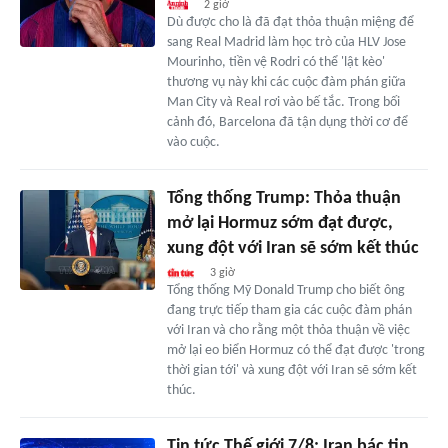
2 giờ
Dù được cho là đã đạt thỏa thuận miệng để
sang Real Madrid làm học trò của HLV Jose
Mourinho, tiền vệ Rodri có thể 'lật kèo'
thương vụ này khi các cuộc đàm phán giữa
Man City và Real rơi vào bế tắc. Trong bối
cảnh đó, Barcelona đã tận dụng thời cơ để
vào cuộc.
Tổng thống Trump: Thỏa thuận
mở lại Hormuz sớm đạt được,
xung đột với Iran sẽ sớm kết thúc
3 giờ
Tổng thống Mỹ Donald Trump cho biết ông
đang trực tiếp tham gia các cuộc đàm phán
với Iran và cho rằng một thỏa thuận về việc
mở lại eo biển Hormuz có thể đạt được 'trong
thời gian tới' và xung đột với Iran sẽ sớm kết
thúc.
Tin tức Thế giới 7/8: Iran bác tin