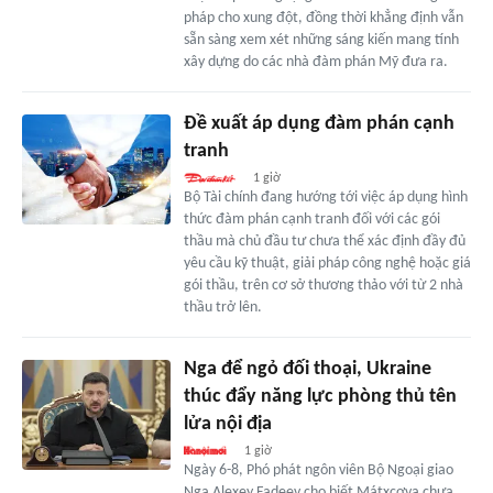
pháp cho xung đột, đồng thời khẳng định vẫn
sẵn sàng xem xét những sáng kiến mang tính
xây dựng do các nhà đàm phán Mỹ đưa ra.
Đề xuất áp dụng đàm phán cạnh
tranh
1 giờ
Bộ Tài chính đang hướng tới việc áp dụng hình
thức đàm phán cạnh tranh đối với các gói
thầu mà chủ đầu tư chưa thể xác định đầy đủ
yêu cầu kỹ thuật, giải pháp công nghệ hoặc giá
gói thầu, trên cơ sở thương thảo với từ 2 nhà
thầu trở lên.
Nga để ngỏ đối thoại, Ukraine
thúc đẩy năng lực phòng thủ tên
lửa nội địa
1 giờ
Ngày 6-8, Phó phát ngôn viên Bộ Ngoại giao
Nga Alexey Fadeev cho biết Mátxcơva chưa