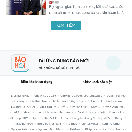
Bộ Ngoại giao Iran cho biết, kết quả các cuộc
đàm phán 'sẽ được công bố sau khi hoàn tất'.
XEM THÊM
TẢI ỨNG DỤNG BÁO MỚI
ĐỂ KHÔNG BỎ SÓT TIN TỨC
Điều khoản sử dụng
Chính sách bảo mật
Liên Bang Nga
ASEAN Cup 2026
UEFA Europa Conference League
Doanh Nghiệp
Hạ Tầng
Luật Kiến Trúc
Dự Án Đầu Tư Xây Dựng
Tô Lâm
Eo Biển Hormuz
Đại Biểu Quốc Hội
Vùng Thủ Đô
Đất
Kim Sang-Sik
Năm
Đường Vành Đai 5
Lê Minh Hưng
Iran
Ukraine
Indonesia
An Ninh Mạng
Mỹ
Campuchia
AFF Cup 2026
Lịch Thi Đấu AFF Cup 2026
Bảng Xếp Hạng AFF Cup 2026
Bóng Đá
Báo Bóng Đá
Bóng Đá Việt Nam
Thể Thao
Lionel Messi
Lamine Yamal
Nguyễn Xuân Son
Nguyễn Đình Bắc
Tin Thế Giới
Pháp Luật
Xã Hội
Tin Bão