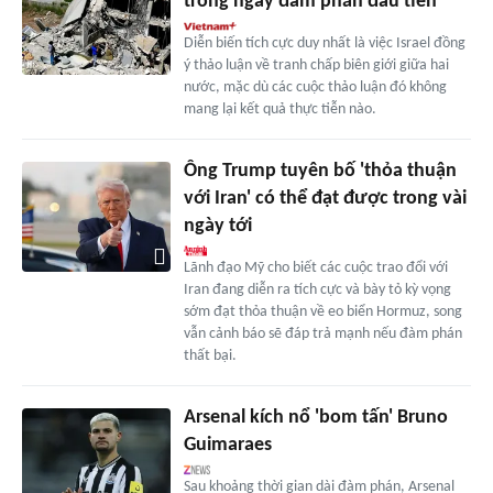
trong ngày đàm phán đầu tiên
Diễn biến tích cực duy nhất là việc Israel đồng
ý thảo luận về tranh chấp biên giới giữa hai
nước, mặc dù các cuộc thảo luận đó không
mang lại kết quả thực tiễn nào.
Ông Trump tuyên bố 'thỏa thuận
với Iran' có thể đạt được trong vài
ngày tới
Lãnh đạo Mỹ cho biết các cuộc trao đổi với
Iran đang diễn ra tích cực và bày tỏ kỳ vọng
sớm đạt thỏa thuận về eo biển Hormuz, song
vẫn cảnh báo sẽ đáp trả mạnh nếu đàm phán
thất bại.
Arsenal kích nổ 'bom tấn' Bruno
Guimaraes
Sau khoảng thời gian dài đàm phán, Arsenal