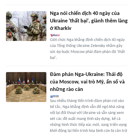
Nga nói chiến dịch 40 ngày của
Ukraine 'thất bại', giành thêm làng
ở Kharkiv
Giới chức Nga khẳng định chiến dịch 40 ngày
của Tổng thống Ukraine Zelensky nhằm gây
sức ép buộc Moscow phải đàm phán đã 'thất
bại'.
Đàm phán Nga-Ukraine: Thái độ
của Moscow, vai trò Mỹ, ẩn số và
những rào cản
Sau nhiều tháng tiến trình đàm phán rơi vào
bế tắc, Nga khẳng định vẫn để ngỏ khả năng
nối lại đối thoại với Ukraine và sẵn sàng xem
xét các đề xuất mang tính xây dựng, kể cả
những hình thức tiếp xúc mới, song triển vọng
khởi động lại tiến trình hòa bình còn bị cản trở