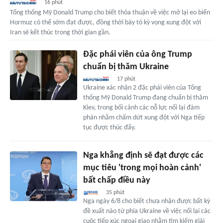
16 phút
Tổng thống Mỹ Donald Trump cho biết thỏa thuận về việc mở lại eo biển
Hormuz có thể sớm đạt được, đồng thời bày tỏ kỳ vọng xung đột với
Iran sẽ kết thúc trong thời gian gần.
Đặc phái viên của ông Trump
chuẩn bị thăm Ukraine
17 phút
Ukraine xác nhận 2 đặc phái viên của Tổng
thống Mỹ Donald Trump đang chuẩn bị thăm
Kiev, trong bối cảnh các nỗ lực nối lại đàm
phán nhằm chấm dứt xung đột với Nga tiếp
tục được thúc đẩy.
Nga khẳng định sẽ đạt được các
mục tiêu 'trong mọi hoàn cảnh'
bất chấp điều này
35 phút
Nga ngày 6/8 cho biết chưa nhận được bất kỳ
đề xuất nào từ phía Ukraine về việc nối lại các
cuộc tiếp xúc ngoại giao nhằm tìm kiếm giải