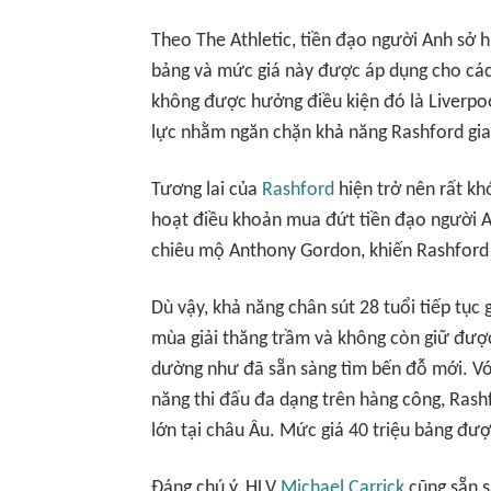
Theo
The Athletic
, tiền đạo người Anh sở h
bảng và mức giá này được áp dụng cho các
không được hưởng điều kiện đó là Liverpo
lực nhằm ngăn chặn khả năng Rashford gia 
Tương lai của
Rashford
hiện trở nên rất kh
hoạt điều khoản mua đứt tiền đạo người An
chiêu mộ Anthony Gordon, khiến Rashford 
Dù vậy, khả năng chân sút 28 tuổi tiếp tục
mùa giải thăng trầm và không còn giữ được
dường như đã sẵn sàng tìm bến đỗ mới. Vớ
năng thi đấu đa dạng trên hàng công, Ras
lớn tại châu Âu. Mức giá 40 triệu bảng đư
Đáng chú ý, HLV
Michael Carrick
cũng sẵn s