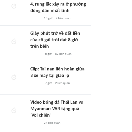
4, rung lắc xảy ra ở phường
đông dân nhất tỉnh
10 giờ
2
liên quan
Giây phút trở về đất liền
của cô gái trôi dạt 8 giờ
trên biển
8 giờ
62
liên quan
Clip: Tai nạn liên hoàn giữa
3 xe máy tại giao lộ
7 giờ
2
liên quan
Video bóng đá Thái Lan vs
Myanmar: VAR tặng quà
'Voi chiến'
24
liên quan