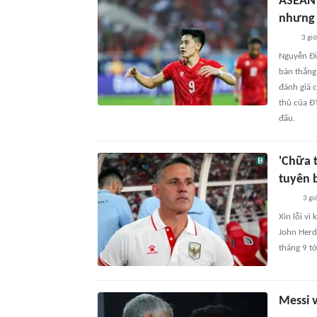
ASEAN 
nhưng 
3 gi
Nguyễn Đì
bàn thắng
đánh giá 
thủ của Đ
đấu.
'Chữa 
tuyên 
3 gi
Xin lỗi vì
John Herd
tháng 9 tớ
Messi 