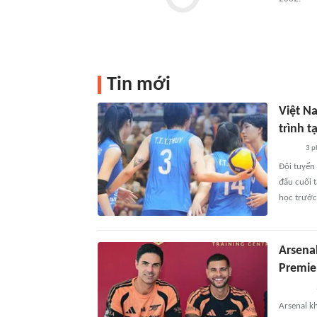
Tin mới
Việt Na
trình t
3 p
Đội tuyển
đấu cuối t
học trước
Arsenal 
Premie
Arsenal kho