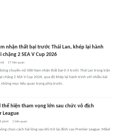
m nhận thất bại trước Thái Lan, khép lại hành
ại chặng 2 SEA V Cup 2026
hút
17
liên quan
 bóng chuyền nữ Việt Nam nhận thất bại 0-3 trước Thái Lan trong trận
ại chặng 2 SEA V Cup 2026, qua đó khép lại hành trình với nhiều bài
 những mục tiêu quan trọng phía trước.
thể hiện tham vọng lớn sau chức vô địch
r League
5 phút
1
liên quan
̂ng chọn cách hài lòng sau khi trở lại đỉnh cao Premier League. Mikel