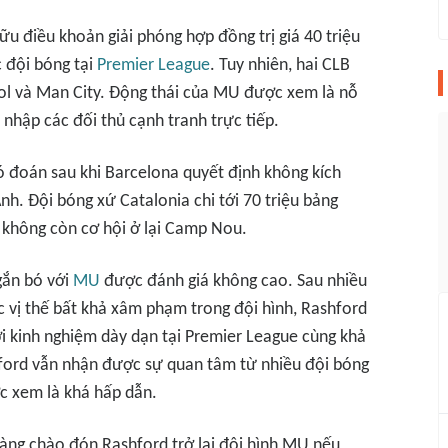
ữu điều khoản giải phóng hợp đồng trị giá 40 triệu
 đội bóng tại
Premier League
. Tuy nhiên, hai CLB
ol và Man City. Động thái của MU được xem là nỗ
nhập các đối thủ cạnh tranh trực tiếp.
ó đoán sau khi Barcelona quyết định không kích
h. Đội bóng xứ Catalonia chi tới 70 triệu bảng
không còn cơ hội ở lại Camp Nou.
 gắn bó với
MU
được đánh giá không cao. Sau nhiều
 vị thế bất khả xâm phạm trong đội hình, Rashford
i kinh nghiệm dày dạn tại Premier League cùng khả
hford vẫn nhận được sự quan tâm từ nhiều đội bóng
ợc xem là khá hấp dẫn.
àng chào đón Rashford trở lại đội hình MU nếu