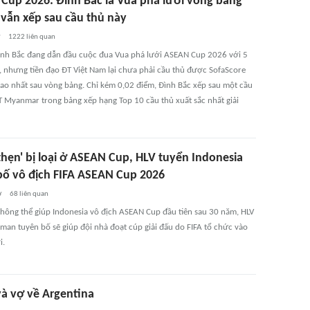
Cup 2026: Đình Bắc là Vua phá lưới vòng bảng
vẫn xếp sau cầu thủ này
ờ
1222
liên quan
nh Bắc đang dẫn đầu cuộc đua Vua phá lưới ASEAN Cup 2026 với 5
, nhưng tiền đạo ĐT Việt Nam lại chưa phải cầu thủ được SofaScore
cao nhất sau vòng bảng. Chỉ kém 0,02 điểm, Đình Bắc xếp sau một cầu
T Myanmar trong bảng xếp hạng Top 10 cầu thủ xuất sắc nhất giải
thẹn' bị loại ở ASEAN Cup, HLV tuyển Indonesia
bố vô địch FIFA ASEAN Cup 2026
ờ
68
liên quan
 không thể giúp Indonesia vô địch ASEAN Cup đầu tiên sau 30 năm, HLV
man tuyên bố sẽ giúp đội nhà đoạt cúp giải đấu do FIFA tổ chức vào
i.
và vợ về Argentina