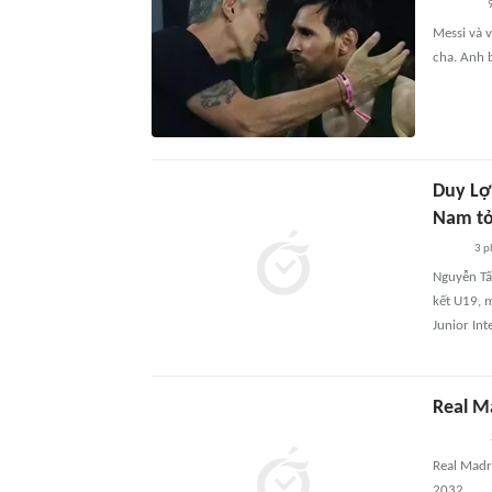
9
Messi và 
cha. Anh 
Duy Lợi
Nam tỏa
3 p
Nguyễn Tấ
kết U19, m
Junior Int
Real Mad
Real Madrid 
2032.