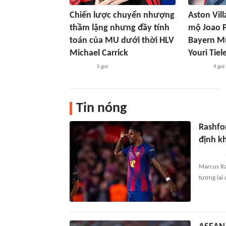
Chiến lược chuyển nhượng
Aston Vil
thầm lặng nhưng đầy tính
mộ Joao P
toán của MU dưới thời HLV
Bayern Mu
Michael Carrick
Youri Tie
5 giờ
9 giờ
Tin nóng
Rashford
định kh
Marcus Rash
tương lai 