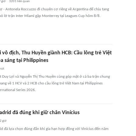
 giờ
3201
liên quan
vợ - Antonela Roccuzzo đi chuyên cơ riêng về Argentina để chịu tang
bỏ lỡ trận Inter Miami gặp Monterrey tại Leagues Cup hôm 8/8.
 vô địch, Thu Huyền giành HCB: Cầu lông trẻ Việt
 sáng tại Philippines
hút
t Duy Lợi và Nguyễn Thị Thu Huyền cùng góp mặt ở cả ba trận chung
ang về 1 HCV và 2 HCB cho cầu lông trẻ Việt Nam tại Philippines
ernational Series 2026.
rid đã đúng khi giữ chân Vinícius
2 giờ
đã lựa chọn đúng đắn khi gia hạn hợp đồng với Vinícius đến năm