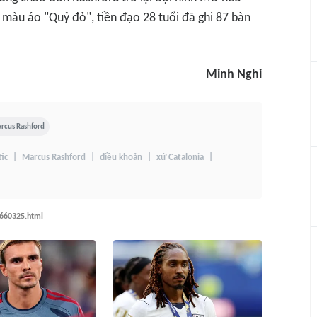
màu áo "Quỷ đỏ", tiền đạo 28 tuổi đã ghi 87 bàn
Minh Nghi
rcus Rashford
ic
Marcus Rashford
điều khoản
xứ Catalonia
1660325.html