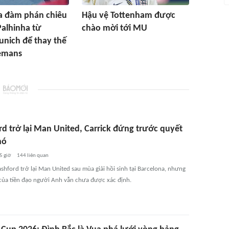
la đàm phán chiêu
Hậu vệ Tottenham được
alhinha từ
chào mời tới MU
nich để thay thế
lemans
 trở lại Man United, Carrick đứng trước quyết
ó
5 giờ
144
liên quan
ford trở lại Man United sau mùa giải hồi sinh tại Barcelona, nhưng
của tiền đạo người Anh vẫn chưa được xác định.