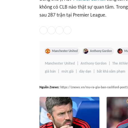
không có CLB nào thật sự quan tâm. Trong 
sau 287 trận tại Premier League.
Manchester United
Anthony Gordon
Ma
Manchester United
Anthony Gordon
The Athlet
giá bán
mức giá
dày dạn
bất khả xâm phạm
Nguồn
Znews
:
https://znews.vn/mu-ra-gia-ban-rashford-post