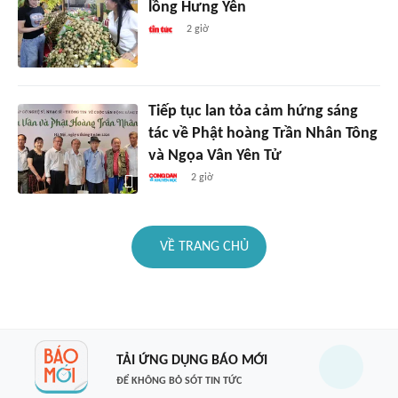
lồng Hưng Yên
2 giờ
Tiếp tục lan tỏa cảm hứng sáng
tác về Phật hoàng Trần Nhân Tông
và Ngọa Vân Yên Tử
2 giờ
VỀ TRANG CHỦ
TẢI ỨNG DỤNG BÁO MỚI
ĐỂ KHÔNG BỎ SÓT TIN TỨC