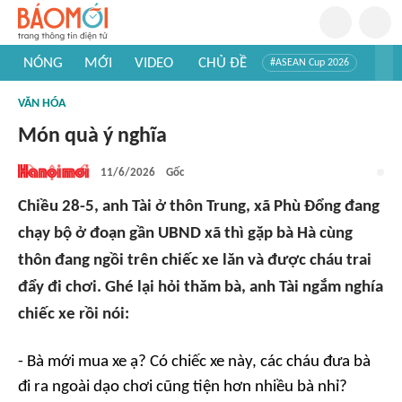
NÓNG
MỚI
VIDEO
CHỦ ĐỀ
#ASEAN Cup 2026
#Trí tuệ nhân tạo
#Mỹ - Iran
#Khám phá Việt Nam
VĂN HÓA
#Khám phá thế giới
Món quà ý nghĩa
11/6/2026
Gốc
Chiều 28-5, anh Tài ở thôn Trung, xã Phù Đổng đang
chạy bộ ở đoạn gần UBND xã thì gặp bà Hà cùng
thôn đang ngồi trên chiếc xe lăn và được cháu trai
đẩy đi chơi. Ghé lại hỏi thăm bà, anh Tài ngắm nghía
chiếc xe rồi nói:
- Bà mới mua xe ạ? Có chiếc xe này, các cháu đưa bà
đi ra ngoài dạo chơi cũng tiện hơn nhiều bà nhỉ?