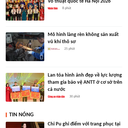
Võ thuật quốc tế Hà Nội 2026
8 phút
Mô hình làng rèn không sản xuất
vũ khí thô sơ
25 phút
Lan tỏa hình ảnh đẹp về lực lượng
tham gia bảo vệ ANTT ở cơ sở trên
cả nước
30 phút
TIN NÓNG
Chi Pu ghi điểm với trang phục tại