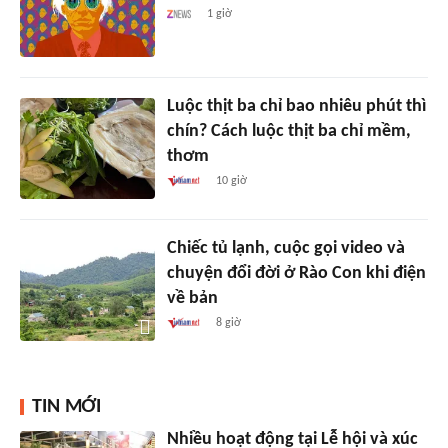
1 giờ
Luộc thịt ba chỉ bao nhiêu phút thì
chín? Cách luộc thịt ba chỉ mềm,
thơm
10 giờ
Chiếc tủ lạnh, cuộc gọi video và
chuyện đổi đời ở Rào Con khi điện
về bản
8 giờ
TIN MỚI
Nhiều hoạt động tại Lễ hội và xúc