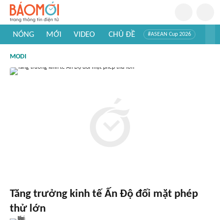
NÓNG
MỚI
VIDEO
CHỦ ĐỀ
#ASEAN Cup 2026
#Trí tuệ nhân tạo
#Mỹ - Iran
#Khám phá Việt Nam
MODI
#Khám phá thế giới
Tăng trưởng kinh tế Ấn Độ đối mặt phép
thử lớn