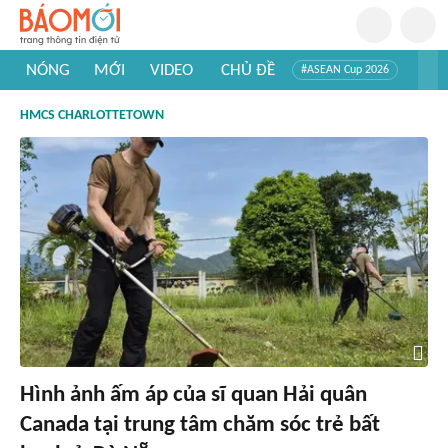
NÓNG
MỚI
VIDEO
CHỦ ĐỀ
#ASEAN Cup 2026
#Trí tuệ nhân tạo
#Mỹ - Iran
#Khám phá Việt Nam
HMCS CHARLOTTETOWN
#Khám phá thế giới
Hình ảnh ấm áp của sĩ quan Hải quân
Canada tại trung tâm chăm sóc trẻ bất