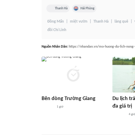
Thanh Hà
Hải Phòng
Đồng Mẩn
miệt vườn
Thanh Hà
làng quê
đồi Chí Linh
Nguồn
Nhân Dân
:
https://nhandan.vn/mo-huong-du-lich-nong
Bên dòng Trường Giang
Du lịch tr
đa giá trị
1 giờ
4 gi