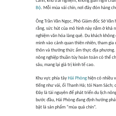
cảnh, khu trải nghiệm, không gian nghỉ c
Bộ
. Mỗi mùa vải chín, nơi đây đón hàng c
Ông Trần Văn Ngọc, Phó Giám đốc Sở Văn 
rằng, sức hút của mô hình này nằm ở khả nă
nghiệm văn hóa làng quê. Du khách không
mình vào cảnh quan thiên nhiên, tham gia c
thôn và thưởng thức ẩm thực địa phương. 
nông nghiệp thuần túy hoàn toàn có thể ch
sâu, mang lại giá trị kinh tế cao.
Khu vực phía tây
Hải Phòng
hiện có nhiều 
tiếng như vải, ổi Thanh Hà; tỏi Nam Sách; c
Đây là tài nguyên để phát triển du lịch nôn
bước đầu, Hải Phòng đang định hướng phát 
bật là sản phẩm “mùa quả chín”.