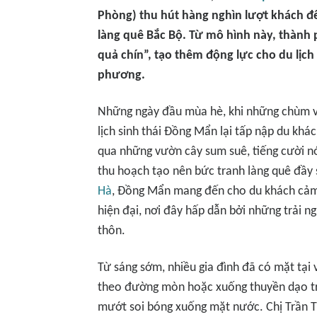
Phòng) thu hút hàng nghìn lượt khách đ
làng quê Bắc Bộ. Từ mô hình này, thành 
quả chín”, tạo thêm động lực cho du lịch
phương.
Những ngày đầu mùa hè, khi những chùm v
lịch sinh thái Đồng Mẩn lại tấp nập du kh
qua những vườn cây sum suê, tiếng cười n
thu hoạch tạo nên bức tranh làng quê đầy 
Hà
, Đồng Mẩn mang đến cho du khách cảm g
hiện đại, nơi đây hấp dẫn bởi những trải n
thôn.
Từ sáng sớm, nhiều gia đình đã có mặt tại
theo đường mòn hoặc xuống thuyền dạo t
mướt soi bóng xuống mặt nước. Chị Trần T