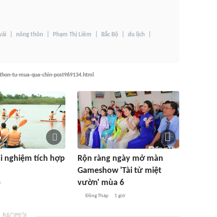
vải
nông thôn
Phạm Thị Liêm
Bắc Bộ
du lịch
-thon-tu-mua-qua-chin-post969134.html
ải nghiệm tích hợp
Rộn ràng ngày mở màn
Gameshow 'Tài tử miệt
vườn' mùa 6
ờ
Đồng Tháp
1 giờ