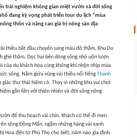
ến trải nghiệm không gian miệt vườn và đời sống
phố đang kỳ vọng phát triển tour du lịch “mùa
 nông thôn và nâng cao giá trị nông sản địa
ải thiều bắt đầu chuyển sang màu đỏ thắm, Khu Du
ách ghé thăm. Dọc hai bên dòng sông nhỏ uốn lượn
ói của du khách hòa cùng không khí nhộn nhịp mùa
sức sống. Nằm giữa vùng vải thiều nổi tiếng
Thanh
iác thư thái hiếm có. Thay vì những khu vui chơi
ghiệm gắn liền với thiên nhiên và đời sống nông
 vườn để thu hoạch vải chín. Khách có thể đi men
rên sông Đồng Mẩn, ngắm những hàng vải xanh
hị Hoa đến từ Phú Thọ cho biết, năm nào gia đình