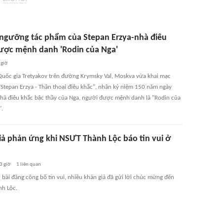
ngưỡng tác phẩm của Stepan Erzya-nhà điêu
ược mệnh danh 'Rodin của Nga'
 giờ
Quốc gia Tretyakov trên đường Krymsky Val, Moskva vừa khai mạc
 "Stepan Erzya - Thần thoại điêu khắc", nhân kỷ niệm 150 năm ngày
nhà điêu khắc bậc thầy của Nga, người được mệnh danh là "Rodin của
.
ả phản ứng khi NSƯT Thành Lộc báo tin vui ở
3 giờ
1
liên quan
 bài đăng công bố tin vui, nhiều khán giả đã gửi lời chúc mừng đến
h Lộc.