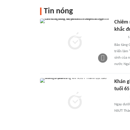
Tin nóng
Chiêm 
khắc đ
5
Bảo tàng 
triển lãm
sinh của 
nước Nga"
Khán gi
tuổi 65
Ngay dưới
NSƯT Thàn