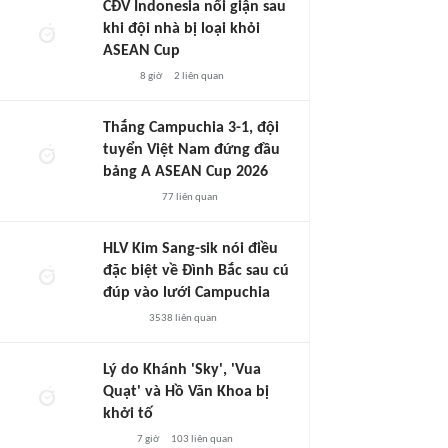
CĐV Indonesia nổi giận sau
khi đội nhà bị loại khỏi
ASEAN Cup
8 giờ
2
liên quan
Thắng Campuchia 3-1, đội
tuyển Việt Nam đứng đầu
bảng A ASEAN Cup 2026
77
liên quan
HLV Kim Sang-sik nói điều
đặc biệt về Đình Bắc sau cú
đúp vào lưới Campuchia
3538
liên quan
Lý do Khánh 'Sky', 'Vua
Quạt' và Hồ Văn Khoa bị
khởi tố
7 giờ
103
liên quan