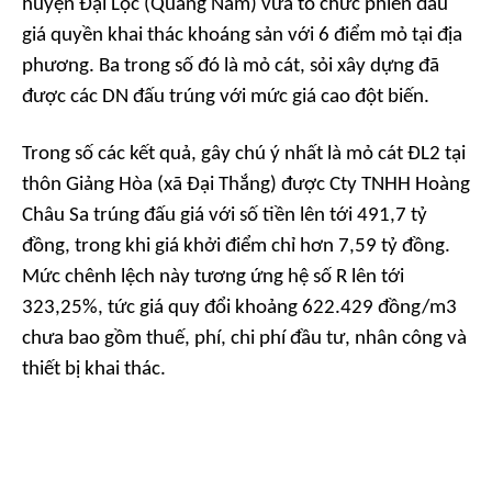
huyện Đại Lộc (Quảng Nam) vừa tổ chức phiên đấu
giá quyền khai thác khoáng sản với 6 điểm mỏ tại địa
phương. Ba trong số đó là mỏ cát, sỏi xây dựng đã
được các DN đấu trúng với mức giá cao đột biến.
Trong số các kết quả, gây chú ý nhất là mỏ cát ĐL2 tại
thôn Giảng Hòa (xã Đại Thắng) được Cty TNHH Hoàng
Châu Sa trúng đấu giá với số tiền lên tới 491,7 tỷ
đồng, trong khi giá khởi điểm chỉ hơn 7,59 tỷ đồng.
Mức chênh lệch này tương ứng hệ số R lên tới
323,25%, tức giá quy đổi khoảng 622.429 đồng/m3
chưa bao gồm thuế, phí, chi phí đầu tư, nhân công và
thiết bị khai thác.