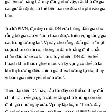
giá lên tới hàng trăm tỷ đồng như vậy, rất khó để giá
cát giữ ổn định, có thể bên bán sẽ đưa chi phí vào giá
bán.
Trả lời PLVN, đại diện một DN vừa trúng đấu giá cho
rằng bỏ giá cao vì “tính toán được triển vọng tăng giá
cát trong tương lai”. Vị này cho rằng, đấu giá là “một
cuộc chơi có rủi ro, không ai dám khẳng định chắc
chắn đầu tư sẽ có lãi lớn. Tuy nhiên, DN đã lên kế
hoạch khai thác nghiêm túc và kỳ vọng có thể có lãi
khi thị trường điều chỉnh giá theo hướng tự do, thay
vì bám giá niêm yết như trước”.
Theo đại diện DN này, sắp tới đây có thể có thay đổi
chính sách về giá, giá cát sẽ tăng chứ không còn ổn
định giá như ngày xưa. Vị này lập luận: “Trước đây
địa phương cấp phép mỏ theo giá của UBND tỉnh quy