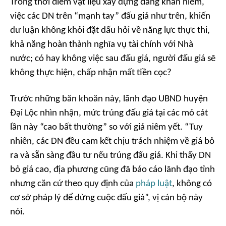
Trong thời điểm vật liệu xây dựng đang khan hiếm,
việc các DN trên “mạnh tay” đấu giá như trên, khiến
dư luận không khỏi đặt dấu hỏi về năng lực thực thi,
khả năng hoàn thành nghĩa vụ tài chính với Nhà
nước; có hay không việc sau đấu giá, người đấu giá sẽ
không thực hiện, chấp nhận mất tiền cọc?
Trước những băn khoăn này, lãnh đạo UBND huyện
Đại Lộc nhìn nhận, mức trúng đấu giá tại các mỏ cát
lần này “cao bất thường” so với giá niêm yết. “Tuy
nhiên, các DN đều cam kết chịu trách nhiệm về giá bỏ
ra và sẵn sàng đầu tư nếu trúng đấu giá. Khi thấy DN
bỏ giá cao, địa phương cũng đã báo cáo lãnh đạo tỉnh
nhưng căn cứ theo quy định của
pháp luật
, không có
cơ sở pháp lý để dừng cuộc đấu giá”, vị cán bộ này
nói.