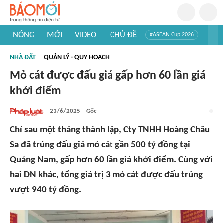
NÓNG
MỚI
VIDEO
CHỦ ĐỀ
#ASEAN Cup 2026
#Trí tuệ nhân tạo
#Mỹ - Iran
#Khám phá Việt Nam
NHÀ ĐẤT
QUẢN LÝ - QUY HOẠCH
#Khám phá thế giới
Mỏ cát được đấu giá gấp hơn 60 lần giá
khởi điểm
23/6/2025
Gốc
Chỉ sau một tháng thành lập, Cty TNHH Hoàng Châu
Sa đã trúng đấu giá mỏ cát gần 500 tỷ đồng tại
Quảng Nam, gấp hơn 60 lần giá khởi điểm. Cùng với
hai DN khác, tổng giá trị 3 mỏ cát được đấu trúng
vượt 940 tỷ đồng.