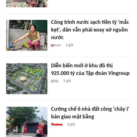
Công trình nước sạch tiền tỷ 'mắc
kẹt', dân vẫn phải xoay xở nguồn
nước
2 giờ
Diễn biến mới ở khu đô thị
925.000 tỷ của Tập đoàn Vingroup
5 giờ
Cưỡng chế 6 nhà đất công 'chây ì'
bàn giao mặt bằng
2 giờ