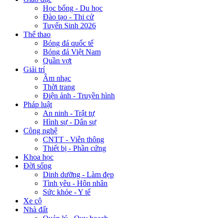
Học bổng - Du học
Đào tạo - Thi cử
Tuyển Sinh 2026
Thể thao
Bóng đá quốc tế
Bóng đá Việt Nam
Quần vợt
Giải trí
Âm nhạc
Thời trang
Điện ảnh - Truyền hình
Pháp luật
An ninh - Trật tự
Hình sự - Dân sự
Công nghệ
CNTT - Viễn thông
Thiết bị - Phần cứng
Khoa học
Đời sống
Dinh dưỡng - Làm đẹp
Tình yêu - Hôn nhân
Sức khỏe - Y tế
Xe cộ
Nhà đất