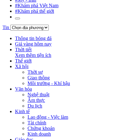
#Khám phá Việt Nam
#Khám phá thế giới
Tin
Thông tin bóng đá
Giá vàng hôm nay
Thời tiết
Xem thêm tiện ích
Thế giới
Xã hội
Thời sự
Giao thông
Môi trường - Khí hậu
Văn hóa
Nghệ thuật
Ẩm thực
Du lịch
Kinh tế
Lao động - Việc làm
Tài chính
Chứng khoán
Kinh doanh
Giáo dục