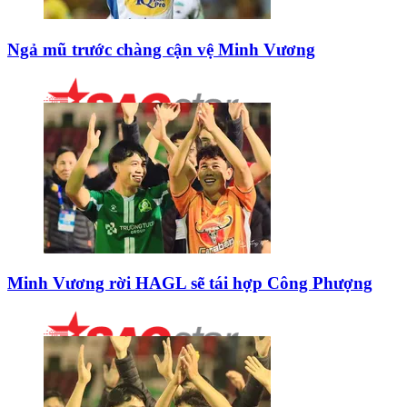
Ngả mũ trước chàng cận vệ Minh Vương
Minh Vương rời HAGL sẽ tái hợp Công Phượng