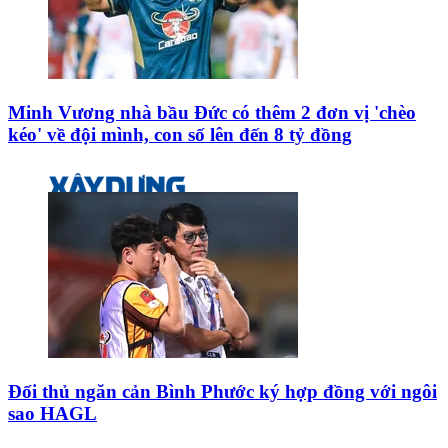
Minh Vương nhà bầu Đức có thêm 2 đơn vị 'chèo
kéo' về đội mình, con số lên đến 8 tỷ đồng
Đối thủ ngăn cản Bình Phước ký hợp đồng với ngôi
sao HAGL