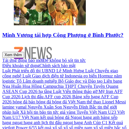
Minh Vương tái hợp Công Phượng ở Bình Phước?
Xem thêm
Tải ứng dụng báo mới
Để không bỏ sót tin tức
Điều khoản sử dụng
Chính sách bảo mật
Luật Phát triển đô thị
UBND
Lê Minh Hưng
Luật Chuyển giao
công nghệ
Luật Giao dịch điện tử
Indonesia
eo biển Hormuz
năm
logistic
Tô Lâm
doanh nghiệp
Bộ Giáo dục và Đào tạo
Liên bang
Nga
Huấn Hoa Hồng
Campuchia
THPT Chuyên Tuyên Quang
ASEAN Cup 2026
hạ tầng
Luật Viễn thông
tháo gỡ
Mỹ
Iran
AFF
Cup 2026
Lịch thi đấu AFF cup 2026
Bảng xếp hạng AFF Cup
2026
bóng đá
báo bóng đá
bóng đá Việt Nam
thể thao
Lionel Messi
lamine yamal
Nguyễn Xuân Son
Nguyễn Đình Bắc
tin thế giới
pháp luật
Xã hội
tin bão
tin tức
giá vàng
Tuyển Việt Nam
U23 Việt
Nam
U17 Việt Nam
kết quả bóng đá
Ngoại hạng anh
bảng xếp
hạng ngoại hạng anh
lịch thi đấu ngoại hạng Anh
Cúp C1
Kết quả
vietlott Power 6/55
kết quả xổ số
xổ số miền nam
xổ số miền bắc
xổ