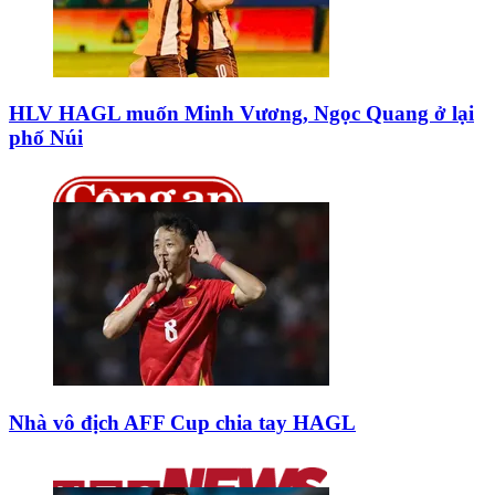
HLV HAGL muốn Minh Vương, Ngọc Quang ở lại
phố Núi
Nhà vô địch AFF Cup chia tay HAGL