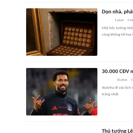
Dọn nhà, phá
5 phút
2
li
Một hốc tường nhỏ 
cũng không hề hay b
30.000 CĐV m
10 phút
5
Vozinha đi vào lịch
tráng nhất.
Thủ tướng Lê