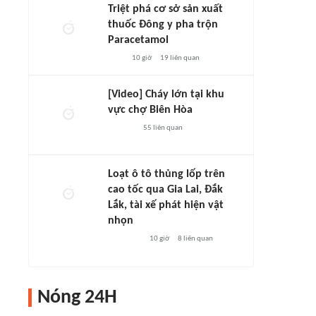
Triệt phá cơ sở sản xuất
thuốc Đông y pha trộn
Paracetamol
10 giờ
19
liên quan
[Video] Cháy lớn tại khu
vực chợ Biên Hòa
55
liên quan
Loạt ô tô thủng lốp trên
cao tốc qua Gia Lai, Đắk
Lắk, tài xế phát hiện vật
nhọn
10 giờ
8
liên quan
Nóng 24H