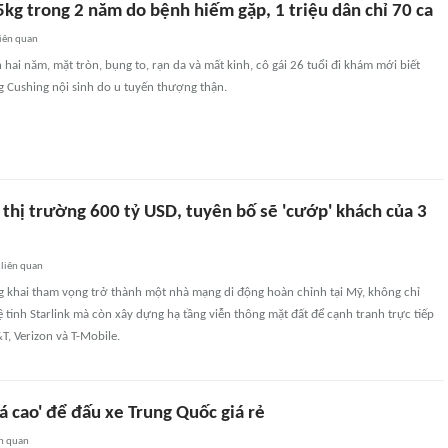
5kg trong 2 năm do bệnh hiếm gặp, 1 triệu dân chỉ 70 ca
iên quan
 hai năm, mặt tròn, bụng to, rạn da và mất kinh, cô gái 26 tuổi đi khám mới biết
 Cushing nội sinh do u tuyến thượng thận.
thị trường 600 tỷ USD, tuyên bố sẽ 'cướp' khách của 3
liên quan
g khai tham vọng trở thành một nhà mạng di động hoàn chỉnh tại Mỹ, không chỉ
ệ tinh Starlink mà còn xây dựng hạ tầng viễn thông mặt đất để cạnh tranh trực tiếp
T, Verizon và T-Mobile.
iá cao' để đấu xe Trung Quốc giá rẻ
n quan