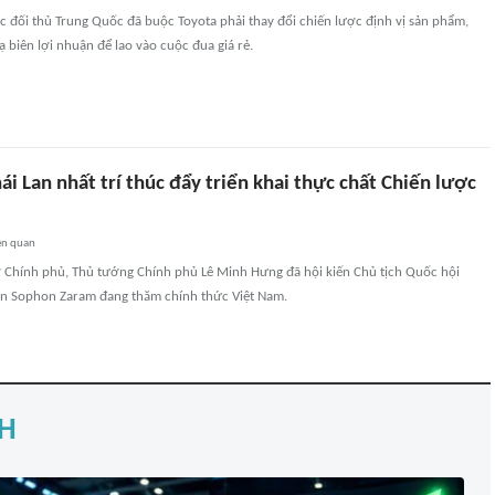
c đối thủ Trung Quốc đã buộc Toyota phải thay đổi chiến lược định vị sản phẩm,
ạ biên lợi nhuận để lao vào cuộc đua giá rẻ.
ái Lan nhất trí thúc đẩy triển khai thực chất Chiến lược
ên quan
sở Chính phủ, Thủ tướng Chính phủ Lê Minh Hưng đã hội kiến Chủ tịch Quốc hội
n Sophon Zaram đang thăm chính thức Việt Nam.
H