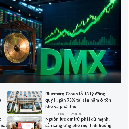
Bluemarq Group lỗ 13 tỷ đồng
a
quý II, gần 75% tài sản nằm ở tồn
kho và phải thu
1 giờ
2
liên quan
t
Nguồn lực dự trữ phải đủ mạnh,
 mất
sẵn sàng ứng phó mọi tình huống