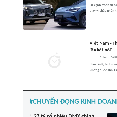
Sự cạnh tranh từ cá
thay vì chấp nhận h
Việt Nam - Th
'Ba kết nối'
8 phút
56
li
Chiều 6/8, tại trụ 
Vương quốc Thái La
CHUYỂN ĐỘNG KINH DOAN
1,27 tỷ cổ phiếu DMX chính