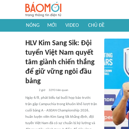
NÓNG
MỚI
VIDEO
CHỦ ĐỀ
HLV Kim Sang Sik: Đội
tuyển Việt Nam quyết
tâm giành chiến thắng
để giữ vững ngôi đầu
bảng
2 giờ
3293
liên quan
Ngày 6/8, phát biểu tại buổi họp báo trước
trận gặp Campuchia trong khuôn khổ lượt trận
cuối bảng A - ASEAN Championship 2026,
huấn luyện viên Kim Sang Sik khẳng định, đội
tuyển Việt Nam đã có sự chuẩn bị kỹ lưỡng và