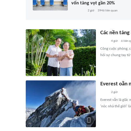
vốn tăng vọt gần 20%
2 giờ
3946
liên quan
Các nền tảng
4 giờ
6
liên 
Công cuộc phòng, c
hỏi sự chung tay t
Everest oằn m
2 giờ
Everest vẫn là giấ
'nóc nhà thế giới' l