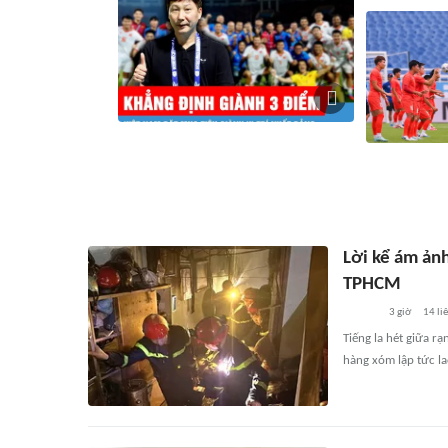
HLV Kim Sang-sik khẳng định sẽ giành 3
điểm trước đội tuyển Campuchia
Tuyển Việt Na
23 phút
8
liên quan
1 giờ
6
Lời kể ám ản
TPHCM
3 giờ
14
li
Tiếng la hét giữa r
hàng xóm lập tức l