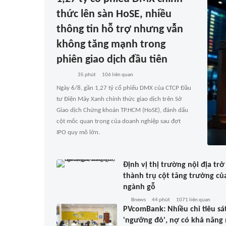
thức lên sàn HoSE, nhiều
thông tin hỗ trợ nhưng vẫn
không tăng mạnh trong
phiên giao dịch đầu tiên
35 phút
106
liên quan
Ngày 6/8, gần 1,27 tỷ cổ phiếu DMX của CTCP Đầu
tư Điện Máy Xanh chính thức giao dịch trên Sở
Giao dịch Chứng khoán TP.HCM (HoSE), đánh dấu
cột mốc quan trọng của doanh nghiệp sau đợt
IPO quy mô lớn.
Định vị thị trường nội địa trở
thành trụ cột tăng trưởng củ
ngành gỗ
Bnews
44 phút
1071
liên quan
PVcomBank: Nhiều chỉ tiêu sá
'ngưỡng đỏ', nợ có khả năng