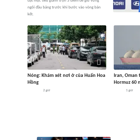
đặt mục tiêu giành trọn 3 điểm để giữ vững
ngôi đầu bảng trước khi bước vào vòng bán
kết.
Nóng: Khám xét nơi ở của Huấn Hoa
Iran, Oman 
Hồng
Hormuz 60 
2 giờ
1 giờ
#ASEAN Cup 2026