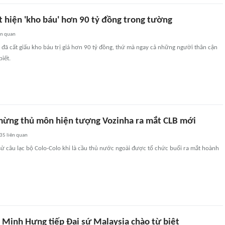
t hiện 'kho báu' hơn 90 tỷ đồng trong tường
ên quan
đã cất giấu kho báu trị giá hơn 90 tỷ đồng, thứ mà ngay cả những người thân cận
iết.
ừng thủ môn hiện tượng Vozinha ra mắt CLB mới
35
liên quan
 sử câu lạc bộ Colo-Colo khi là cầu thủ nước ngoài được tổ chức buổi ra mắt hoành
 Minh Hưng tiếp Đại sứ Malaysia chào từ biệt