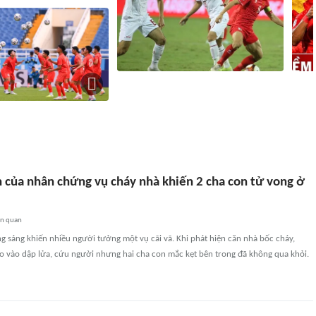
Kịch bản Indonesia chiếm ngôi nhất
Nhận 
bảng Việt Nam tại ASEAN Cup 2026:
sao t
m vắng hàng loạt trụ cột
Trông chờ vào Campuchia?
ngôi 
414
liên quan
2 giờ
1045
liên quan
h của nhân chứng vụ cháy nhà khiến 2 cha con tử vong ở
ên quan
ạng sáng khiến nhiều người tưởng một vụ cãi vã. Khi phát hiện căn nhà bốc cháy,
ao vào dập lửa, cứu người nhưng hai cha con mắc kẹt bên trong đã không qua khỏi.