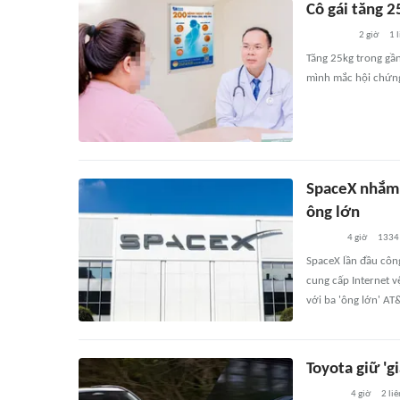
Cô gái tăng 2
2 giờ
1
l
Tăng 25kg trong gần
mình mắc hội chứng
SpaceX nhắm 
ông lớn
4 giờ
1334
SpaceX lần đầu côn
cung cấp Internet v
với ba 'ông lớn' AT&
Toyota giữ 'g
4 giờ
2
liê