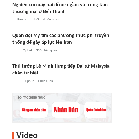
Nghiên cứu xây bãi đỗ xe ngầm và trung tâm
thương mại ở Bến Thành
Bnews
1 phút
4
liên quan
Quân đội Mỹ tìm các phương thức phi truyền
thống để gây áp lực lên Iran
2 phút
3668
liên quan
Thủ tướng Lê Minh Hưng tiếp Đại sứ Malaysia
chào từ biệt
4 phút
1
liên quan
ĐỐI TÁC CHÍNH THỨC
Video