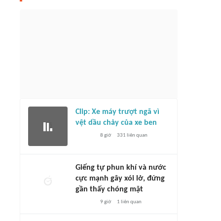
định Việt Nam vs Campuchia: Vì
hầy trò HLV Kim Sang-sik cần giành
Tuyển Việt Nam vắng 3 cầu thủ nhập
đầu bảng?
tịch trước trận đấu Campuchia
2 giờ
1045
liên quan
2 giờ
6414
liên quan
Clip: Xe máy trượt ngã vì
vệt dầu chảy của xe ben
8 giờ
331
liên quan
Giếng tự phun khí và nước
cực mạnh gây xói lở, đứng
gần thấy chóng mặt
9 giờ
1
liên quan