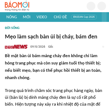
NÓNG
MỚI
VIDEO
CHỦ ĐỀ
#ASEAN Cup 2026
#Trí tuệ nhân tạo
#Mỹ - Iran
#Khám phá Việt Nam
ĐỜI SỐNG
#Khám phá thế giới
Mẹo làm sạch bàn ủi bị cháy, bám đen
09/6/2026
Gốc
Bề mặt bàn ủi bám mảng cháy đen không chỉ làm
hỏng trang phục mà còn suy giảm tuổi thọ thiết bị;
nếu biết mẹo, bạn có thể phục hồi thiết bị an toàn,
nhanh chóng.
Trong quá trình chăm sóc trang phục hàng ngày, bàn
ủi (bàn là) bị dính mảng cháy đen là sự cố rất phổ
biến. Hiện tượng này xảy ra khi nhiệt độ của mặt đế