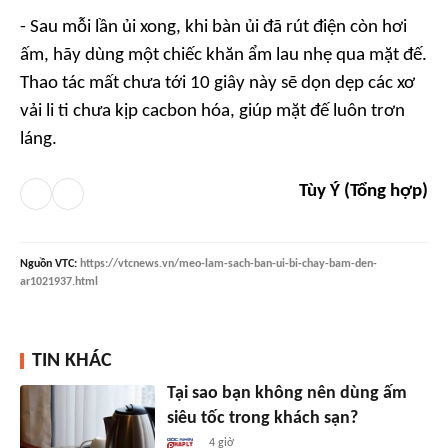
- Sau mỗi lần ủi xong, khi bàn ủi đã rút điện còn hơi
ấm, hãy dùng một chiếc khăn ẩm lau nhẹ qua mặt đế.
Thao tác mất chưa tới 10 giây này sẽ dọn dẹp các xơ
vải li ti chưa kịp cacbon hóa, giúp mặt đế luôn trơn
láng.
Tùy Ý (Tổng hợp)
Nguồn
VTC
:
https://vtcnews.vn/meo-lam-sach-ban-ui-bi-chay-bam-den-
ar1021937.html
TIN KHÁC
Tại sao bạn không nên dùng ấm
siêu tốc trong khách sạn?
4 giờ