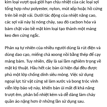
kim loại vượt quá giới hạn chịu nhiệt của các loại sợi
tổng hợp như polyester, nylon, mút xốp hoặc hồ cứng
trên bề mặt vải. Dưới tác động của nhiệt năng cao,
các sợi vải này bị nóng chảy, sau đó cacbon hóa và
bám chặt vào bề mặt kim loại tạo thành một màng
keo đen cứng ngắc.
Phản xạ tự nhiên của nhiều người dùng là rút điện và
dùng dao cạo, miếng chà xoong nồi bằng thép để cạy
mảng bám. Tuy nhiên, đây là sai lầm nghiêm trọng về
mặt kỹ thuật. Hầu hết các bàn ủi hiện đại đều được
phủ một lớp chống dính siêu mỏng. Việc sử dụng
ngoại lực từ vật cứng sẽ làm xước và bong tróc vĩnh
viễn lớp bảo vệ này, khiến bàn ủi mất đi khả năng
trượt êm, phân bổ nhiệt kém và dễ dàng làm cháy
quần áo nặng hơn ở những lần sử dụng sau.