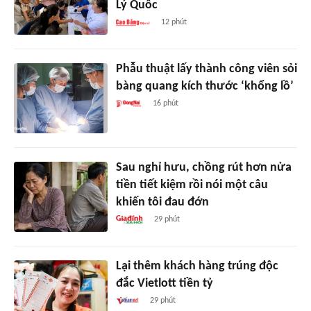
Lý Quốc
12 phút
Phẫu thuật lấy thành công viên sỏi
bàng quang kích thước ‘khổng lồ’
16 phút
Sau nghỉ hưu, chồng rút hơn nửa
tiền tiết kiệm rồi nói một câu
khiến tôi đau đớn
29 phút
Lại thêm khách hàng trúng độc
đắc Vietlott tiền tỷ
29 phút