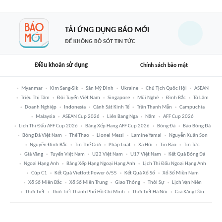
TẢI ỨNG DỤNG BÁO MỚI
ĐỂ KHÔNG BỎ SÓT TIN TỨC
Điều khoản sử dụng
Chính sách bảo mật
Myanmar
Kim Sang-Sik
Sân Mỹ Đình
Ukraine
Chủ Tịch Quốc Hội
ASEAN
Triệu Thị Tâm
Đội Tuyển Việt Nam
Singapore
Mũi Nghê
Đình Bắc
Tô Lâm
Doanh Nghiệp
Indonesia
Cảnh Sát Kinh Tế
Trần Thanh Mẫn
Campuchia
Malaysia
ASEAN Cup 2026
Liên Bang Nga
Năm
AFF Cup 2026
Lịch Thi Đấu AFF Cup 2026
Bảng Xếp Hạng AFF Cup 2026
Bóng Đá
Báo Bóng Đá
Bóng Đá Việt Nam
Thể Thao
Lionel Messi
Lamine Yamal
Nguyễn Xuân Son
Nguyễn Đình Bắc
Tin Thế Giới
Pháp Luật
Xã Hội
Tin Bão
Tin Tức
Giá Vàng
Tuyển Việt Nam
U23 Việt Nam
U17 Việt Nam
Kết Quả Bóng Đá
Ngoại Hạng Anh
Bảng Xếp Hạng Ngoại Hạng Anh
Lịch Thi Đấu Ngoại Hạng Anh
Cúp C1
Kết Quả Vietlott Power 6/55
Kết Quả Xổ Số
Xổ Số Miền Nam
Xổ Số Miền Bắc
Xổ Số Miền Trung
Giao Thông
Thời Sự
Lịch Vạn Niên
Thời Tiết
Thời Tiết Thành Phố Hồ Chí Minh
Thời Tiết Hà Nội
Giá Xăng Dầu