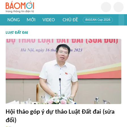
NÓNG
MỚI
VIDEO
CHỦ ĐỀ
#ASEAN Cup 2026
#Trí tuệ nhân tạo
#Mỹ - Iran
#Khám phá Việt Nam
LUẬT ĐẤT ĐAI
#Khám phá thế giới
Hội thảo góp ý dự thảo Luật Đất đai (sửa
đổi)