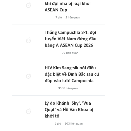
khi đội nhà bị loại khỏi
ASEAN Cup
7 giờ
2
liên quan
Thắng Campuchia 3-1, đội
tuyển Việt Nam đứng đầu
bảng A ASEAN Cup 2026
77
liên quan
HLV Kim Sang-sik nói điều
đặc biệt về Đình Bắc sau cú
đúp vào lưới Campuchia
3538
liên quan
Lý do Khánh 'Sky', 'Vua
Quạt' và Hồ Văn Khoa bị
khởi tố
6 giờ
103
liên quan