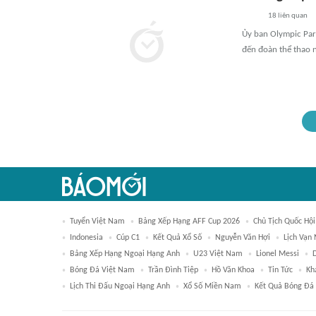
18
liên quan
Ủy ban Olympic Para
đến đoàn thể thao n
Tuyển Việt Nam
Bảng Xếp Hạng AFF Cup 2026
Chủ Tịch Quốc Hội
Indonesia
Cúp C1
Kết Quả Xổ Số
Nguyễn Văn Hợi
Lịch Vạn 
Bảng Xếp Hạng Ngoại Hạng Anh
U23 Việt Nam
Lionel Messi
Bóng Đá Việt Nam
Trần Đình Tiệp
Hồ Văn Khoa
Tin Tức
Kh
Lịch Thi Đấu Ngoại Hạng Anh
Xổ Số Miền Nam
Kết Quả Bóng Đá