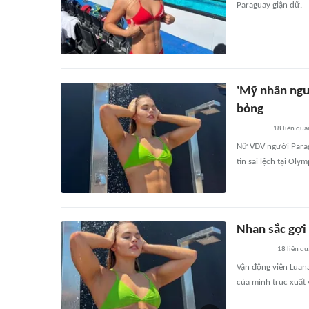
Paraguay giận dữ.
'Mỹ nhân ngư'
bỏng
18
liên qua
Nữ VĐV người Parag
tin sai lệch tại Oly
Nhan sắc gợi
18
liên qu
Vận động viên Luana
của mình trục xuất 