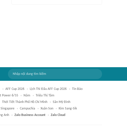
AFF Cup 2026
Lịch Thi Đấu AFF Cup 2026
Tin Bão
tt Power 6/55
Năm
Triệu Thị Tâm
Thời Tiết Thành Phố Hồ Chí Minh
Sân Mỹ Đình
Singapore
Campuchia
Xuân Son
Kim Sang-Sik
ng Anh
Zalo Business Account
Zalo Cloud