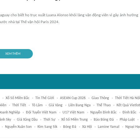
guay cho biết họ trục xuất Luana Alonso khỏi làng vận động viên vì gây ảnh hưởng
ước nhà tại Thế vận hội Paris 2024.
XEM THÊM
Xổ Số Miền Bắc
Tin Thế Giới
ASEAN Cup 2026
Giao Thông
Thời Tiết Hà Nội
Niên
Thời Tiết
Tô Lâm
Giá Vàng
Liên Bang Nga
Thể Thao
Kết Quả Vietlo
Doanh Nghiệp
Đội Tuyển Việt Nam
U17 Việt Nam
Nguyễn Đình Bắc
Đình Bắc
ánh Sky
Giá Xăng Dầu
Thời Sự
Xổ Số Miền Trung
Báo Bóng Đá
Pháp Luật
Nguyễn Xuân Son
Kim Sang Sik
Bóng Đá
Xã Hội
Lamine Yamal
Ngoại Hạ