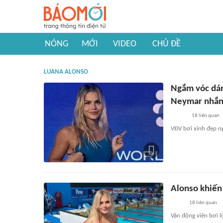
NÓNG
MỚI
VIDEO
CHỦ ĐỀ
LUANA ALONSO
Ngắm vóc dán
Neymar nhắn 
18
liên quan
VĐV bơi xinh đẹp ng
Alonso khiến
18
liên quan
Vận động viên bơi 