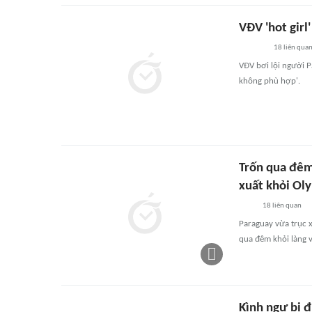
VĐV 'hot girl
18
liên qua
VĐV bơi lội người P
không phù hợp'.
Trốn qua đêm 
xuất khỏi Ol
18
liên quan
Paraguay vừa trục x
qua đêm khỏi làng v
Kình ngư bị đ