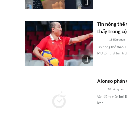
Tin nóng thể 
thấy trong c
18
liên quan
Tin nóng thể thao: 
MU tổn thất lớn trư
Alonso phản 
18
liên quan
Vận động viên bơi l
lệch.