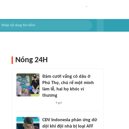
Nóng 24H
Đám cưới vắng cô dâu ở
Phú Thọ, chú rể một mình
làm lễ, hai họ khóc vì
thương
9 giờ
CĐV Indonesia phản ứng dữ
dội khi đội nhà bị loại AFF