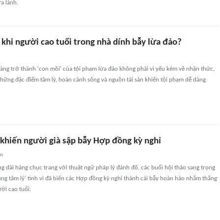
a lành.
 khi người cao tuổi trong nhà dính bẫy lừa đảo?
àng trở thành 'con mồi' của tội phạm lừa đảo không phải vì yếu kém về nhận thức,
hững đặc điểm tâm lý, hoàn cảnh sống và nguồn tài sản khiến tội phạm dễ dàng
 khiến người già sập bẫy Hợp đồng kỳ nghỉ
an
 dài hàng chục trang với thuật ngữ pháp lý đánh đố, các buổi hội thảo sang trọng
túng tâm lý' tinh vi đã biến các Hợp đồng kỳ nghỉ thành cái bẫy hoàn hảo nhắm thẳng
ời cao tuổi.