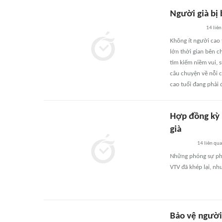
Người già bị 
14
liên
Không ít người cao
lớn thời gian bên c
tìm kiếm niềm vui, 
câu chuyện về nỗi c
cao tuổi đang phải 
Hợp đồng kỳ 
già
14
liên qu
Những phóng sự phản
VTV đã khép lại, nh
Bảo vệ người