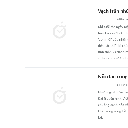
Vạch trần nhữ
14
liên q
Khi tuổi tác ngày m
hơn bao giờ hết. Th
'con mồi' của nhữn
đến các thiết bị chă
tinh thần và đánh m
xã hội cần được nh
Nỗi đau cùng
14
liên 
Những giọt nước mắt
Đài Truyền hình Việ
chuông cảnh báo về 
khát vọng sống tốt 
lợi.