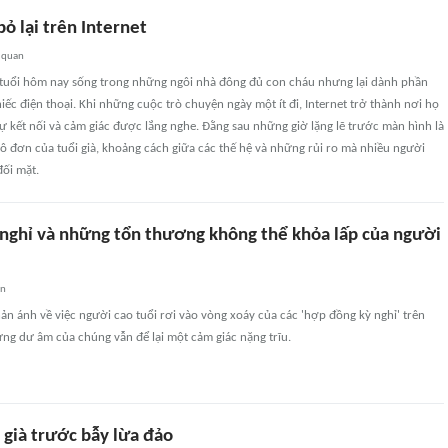
bỏ lại trên Internet
 quan
 tuổi hôm nay sống trong những ngôi nhà đông đủ con cháu nhưng lại dành phần
hiếc điện thoại. Khi những cuộc trò chuyện ngày một ít đi, Internet trở thành nơi họ
sự kết nối và cảm giác được lắng nghe. Đằng sau những giờ lặng lẽ trước màn hình là
ô đơn của tuổi già, khoảng cách giữa các thế hệ và những rủi ro mà nhiều người
đối mặt.
nghỉ và những tổn thương không thể khỏa lấp của người
an
 ánh về việc người cao tuổi rơi vào vòng xoáy của các 'hợp đồng kỳ nghỉ' trên
ưng dư âm của chúng vẫn để lại một cảm giác nặng trĩu.
 già trước bẫy lừa đảo