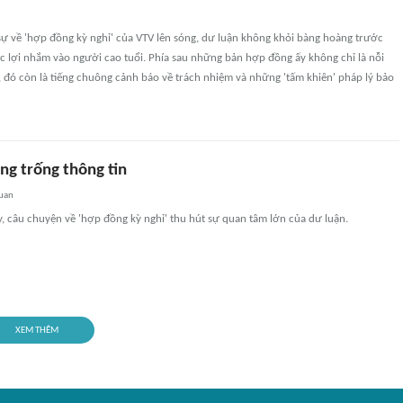
sự về 'hợp đồng kỳ nghỉ' của VTV lên sóng, dư luận không khỏi bàng hoàng trước
c lợi nhắm vào người cao tuổi. Phía sau những bản hợp đồng ấy không chỉ là nỗi
, đó còn là tiếng chuông cảnh báo về trách nhiệm và những 'tấm khiên' pháp lý bảo
ng trống thông tin
quan
, câu chuyện về 'hợp đồng kỳ nghỉ' thu hút sự quan tâm lớn của dư luận.
XEM THÊM