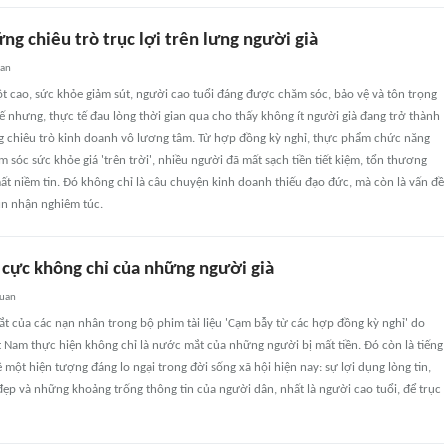
ng chiêu trò trục lợi trên lưng người già
uan
ột cao, sức khỏe giảm sút, người cao tuổi đáng được chăm sóc, bảo vệ và tôn trọng
ế nhưng, thực tế đau lòng thời gian qua cho thấy không ít người già đang trở thành
g chiêu trò kinh doanh vô lương tâm. Từ hợp đồng kỳ nghỉ, thực phẩm chức năng
m sóc sức khỏe giá 'trên trời', nhiều người đã mất sạch tiền tiết kiệm, tổn thương
ất niềm tin. Đó không chỉ là câu chuyện kinh doanh thiếu đạo đức, mà còn là vấn đề
ìn nhận nghiêm túc.
 cực không chỉ của những người già
quan
 của các nạn nhân trong bộ phim tài liệu 'Cạm bẫy từ các hợp đồng kỳ nghỉ' do
t Nam thực hiện không chỉ là nước mắt của những người bị mất tiền. Đó còn là tiếng
một hiện tượng đáng lo ngại trong đời sống xã hội hiện nay: sự lợi dụng lòng tin,
đẹp và những khoảng trống thông tin của người dân, nhất là người cao tuổi, để trục