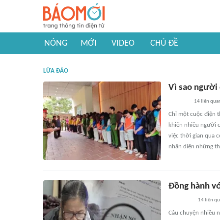
NÓNG
MỚI
VIDEO
CHỦ ĐỀ
LỪA ĐẢO
Vì sao người 
14
liên qua
Chỉ một cuộc điện t
khiến nhiều người c
việc thời gian qua 
nhận diện những thủ
Đồng hành vớ
14
liên q
Câu chuyện nhiều ng