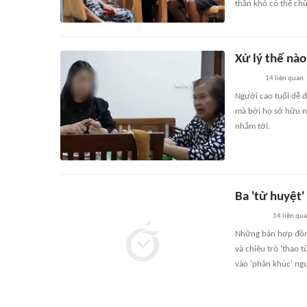
thần khó có thể chữ
Xử lý thế nào
14
liên quan
Người cao tuổi dễ d
mà bởi họ sở hữu n
nhắm tới.
Ba 'tử huyệt'
14
liên qu
Những bản hợp đồng
và chiêu trò 'thao 
vào 'phân khúc' ngư