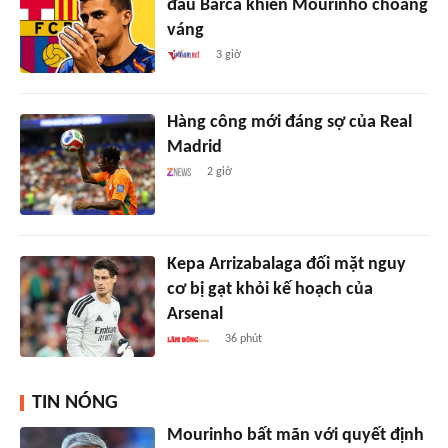
đầu Barca khiến Mourinho choáng
váng
3 giờ
Hàng công mới đáng sợ của Real
Madrid
2 giờ
Kepa Arrizabalaga đối mặt nguy
cơ bị gạt khỏi kế hoạch của
Arsenal
36 phút
TIN NÓNG
Mourinho bất mãn với quyết định