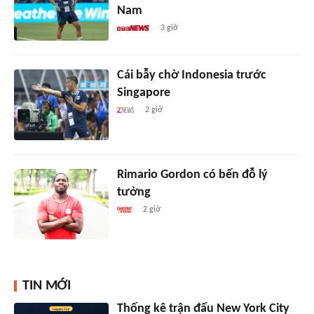
Nam
3 giờ
Cái bẫy chờ Indonesia trước
Singapore
2 giờ
Rimario Gordon có bến đỗ lý
tưởng
2 giờ
TIN MỚI
Thống kê trận đấu New York City