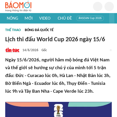
NÓNG
MỚI
VIDEO
CHỦ ĐỀ
#ASEAN Cup 2026
#Trí tuệ nhân tạo
#Mỹ - Iran
#Khám phá Việt Nam
THỂ THAO
BÓNG ĐÁ QUỐC TẾ
#Khám phá thế giới
Lịch thi đấu World Cup 2026 ngày 15/6
14/6/2026
Gốc
Ngày 15/6/2026, người hâm mộ bóng đá Việt Nam
và thế giới sẽ hướng sự chú ý của mình tới 5 trận
đấu: Đức - Curacao lúc 0h, Hà Lan - Nhật Bản lúc 3h,
Bờ Biển Ngà - Ecuador lúc 6h, Thụy Điển - Tunisia
lúc 9h và Tây Ban Nha - Cape Verde lúc 23h.