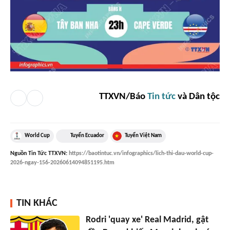
TTXVN/Báo
Tin tức
và Dân tộc
World Cup
Tuyển Ecuador
Tuyển Việt Nam
Nguồn
Tin Tức TTXVN
:
https://baotintuc.vn/infographics/lich-thi-dau-world-cup-
2026-ngay-156-20260614094851195.htm
TIN KHÁC
Rodri 'quay xe' Real Madrid, gật