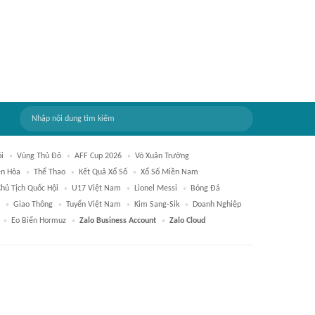
i
Vùng Thủ Đô
AFF Cup 2026
Võ Xuân Trường
ên Hòa
Thể Thao
Kết Quả Xổ Số
Xổ Số Miền Nam
Chủ Tịch Quốc Hội
U17 Việt Nam
Lionel Messi
Bóng Đá
Giao Thông
Tuyển Việt Nam
Kim Sang-Sik
Doanh Nghiệp
Eo Biển Hormuz
Zalo Business Account
Zalo Cloud