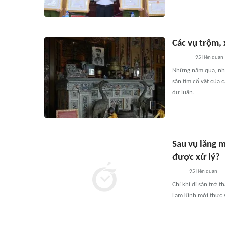
Các vụ trộm,
95
liên quan
Những năm qua, nhi
săn tìm cổ vật của 
dư luận.
Sau vụ lăng m
được xử lý?
95
liên quan
Chỉ khi di sản trở 
Lam Kinh mới thực 