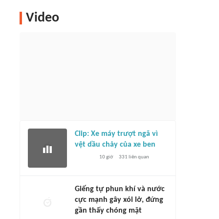
Video
Clip: Xe máy trượt ngã vì
vệt dầu chảy của xe ben
10 giờ
331
liên quan
Giếng tự phun khí và nước
cực mạnh gây xói lở, đứng
gần thấy chóng mặt