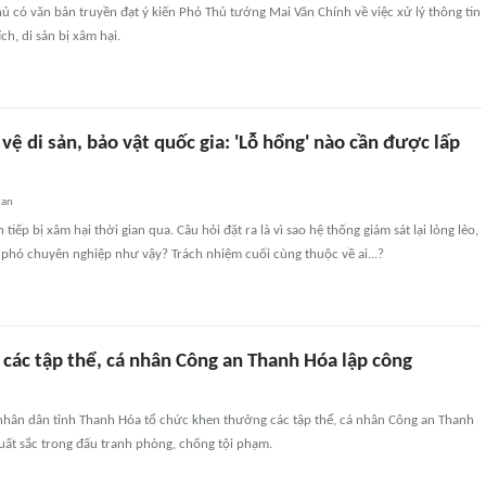
 có văn bản truyền đạt ý kiến Phó Thủ tướng Mai Văn Chính về việc xử lý thông tin
ch, di sản bị xâm hại.
vệ di sản, bảo vật quốc gia: 'Lỗ hổng' nào cần được lấp
uan
n tiếp bị xâm hại thời gian qua. Câu hỏi đặt ra là vì sao hệ thống giám sát lại lỏng lẻo,
 phó chuyên nghiệp như vậy? Trách nhiệm cuối cùng thuộc về ai...?
các tập thể, cá nhân Công an Thanh Hóa lập công
nhân dân tỉnh Thanh Hóa tổ chức khen thưởng các tập thể, cá nhân Công an Thanh
uất sắc trong đấu tranh phòng, chống tội phạm.