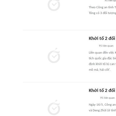
95
liên q
Theo Công an tỉnh T
Tông có 3 đối tượng
Khởi tố 2 đố
95
liên quan
Liên quan đến việc 
tích quốc gia đặc b
định khởi tố bị can
mồ mả, hài cốt'.
Khởi tố 2 đố
95
liên quan
Ngày 16/5, Công an 
và Deng ZhiJi (ở tỉn