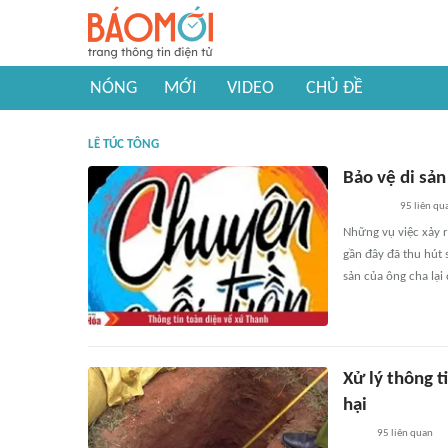
NÓNG
MỚI
VIDEO
CHỦ ĐỀ
LÊ TÚC TÔNG
Bảo vệ di sản
95
liên qu
Những vụ việc xảy r
gần đây đã thu hút 
sản của ông cha lại
Xử lý thông t
hại
95
liên quan