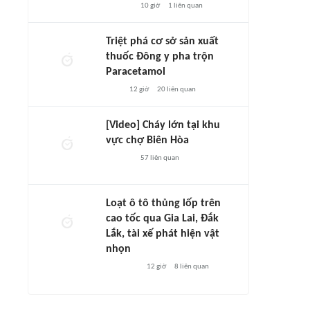
10 giờ
1
liên quan
Triệt phá cơ sở sản xuất
thuốc Đông y pha trộn
Paracetamol
12 giờ
20
liên quan
[Video] Cháy lớn tại khu
vực chợ Biên Hòa
57
liên quan
Loạt ô tô thủng lốp trên
cao tốc qua Gia Lai, Đắk
Lắk, tài xế phát hiện vật
nhọn
12 giờ
8
liên quan