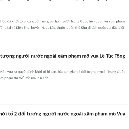
 Hóa đã khởi tố bị can, bắt tạm giam hai người Trung Quốc liên quan vụ xâm phạm
Tông tại xã Kiên Thọ, huyện Ngọc Lặc, thuộc quần thể Khu di tích quốc gia đặc biệt
i tượng người nước ngoài xâm phạm mộ vua Lê Túc Tông
Hóa vừa ra quyết định khởi tố bị can, bắt tạm giam 2 đối tượng người Trung Quốc
xâm phạm thi thể, mồ mả, hài cốt'.
hởi tố 2 đối tượng người nước ngoài xâm phạm mộ Vua