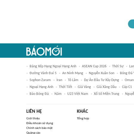
Bảng Xếp Hạng Ngoại Hạng Anh
ASEAN Cup 2026
Thời Sự
La
Đường Vành Đai 5
An Ninh Mạng
Nguyễn Xuân Son
Bóng Đá 
Sophon Zaram
Iran
Tô Lâm
Dự Án Đầu Tư Xây Dựng
Oman
Ngoại Hạng Anh
Thời Tiết
Giá Vàng
Giá Xăng Dầu
Cúp C1
Báo Bóng Đá
Năm
U23 Việt Nam
Xổ Số Miền Trung
Nguyễ
LIÊN HỆ
KHÁC
Giới thiệu
Tổng hợp
Điều khoản sử dụng
Chính sách bảo mật
Quảng cáo