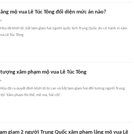
lăng mộ vua Lê Túc Tông đối diện mức án nào?
an
Hóa đã khởi tố, bắt tạm giam hai người quốc tịch Trung Quốc do có hành vi xâm
ua Lê Túc Tông.
i tượng xâm phạm mộ vua Lê Túc Tông
an
Hóa đã ra quyết định khởi tố bị can và bắt tạm giam hai đối tượng người Trung
 tội 'Xâm phạm thi thể, mồ mả, hài cốt'.
 tạm giam 2 người Trung Quốc xâm phạm lăng mộ vua Lê