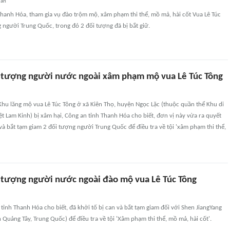
uan
hanh Hóa, tham gia vụ đào trộm mộ, xâm phạm thi thể, mồ mả, hài cốt Vua Lê Túc
 người Trung Quốc, trong đó 2 đối tượng đã bị bắt giữ.
i tượng người nước ngoài xâm phạm mộ vua Lê Túc Tông
Khu lăng mộ vua Lê Túc Tông ở xã Kiên Thọ, huyện Ngọc Lặc (thuộc quần thể Khu di
iệt Lam Kinh) bị xâm hại, Công an tỉnh Thanh Hóa cho biết, đơn vị này vừa ra quyết
 và bắt tạm giam 2 đối tượng người Trung Quốc để điều tra về tội 'xâm phạm thi thể,
i tượng người nước ngoài đào mộ vua Lê Túc Tông
tỉnh Thanh Hóa cho biết, đã khởi tố bị can và bắt tạm giam đối với Shen JiangYang
h Quảng Tây, Trung Quốc) để điều tra về tội 'Xâm phạm thi thể, mồ mả, hài cốt'.