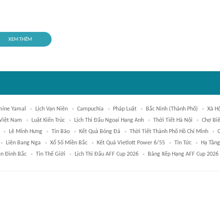
XEM THÊM
mine Yamal
Lịch Vạn Niên
Campuchia
Pháp Luật
Bắc Ninh (thành Phố)
Xã Hộ
Việt Nam
Luật Kiến Trúc
Lịch Thi Đấu Ngoại Hạng Anh
Thời Tiết Hà Nội
Chợ Bi
Lê Minh Hưng
Tin Bão
Kết Quả Bóng Đá
Thời Tiết Thành Phố Hồ Chí Minh
Liên Bang Nga
Xổ Số Miền Bắc
Kết Quả Vietlott Power 6/55
Tin Tức
Hạ Tầng
n Đình Bắc
Tin Thế Giới
Lịch Thi Đấu AFF Cup 2026
Bảng Xếp Hạng AFF Cup 2026