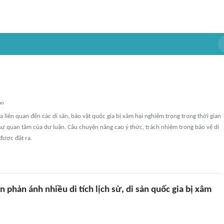
an
a liên quan đến các di sản, bảo vật quốc gia bị xâm hại nghiêm trọng trong thời gian
sự quan tâm của dư luận. Câu chuyện nâng cao ý thức, trách nhiệm trong bảo vệ di
 được đặt ra.
in phản ánh nhiều di tích lịch sử, di sản quốc gia bị xâm