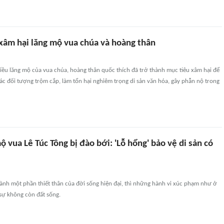
 xâm hại lăng mộ vua chúa và hoàng thân
ều lăng mộ của vua chúa, hoàng thân quốc thích đã trở thành mục tiêu xâm hại để
các đối tượng trộm cắp, làm tổn hại nghiêm trọng di sản văn hóa, gây phẫn nộ trong
ộ vua Lê Túc Tông bị đào bới: 'Lỗ hổng' bảo vệ di sản có
thành một phần thiết thân của đời sống hiện đại, thì những hành vi xúc phạm như ở
sự không còn đất sống.