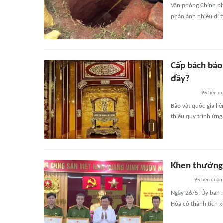
Văn phòng Chính phủ
phản ánh nhiều di tí
Cấp bách bảo 
đầy?
95
liên q
Bảo vật quốc gia liê
thiếu quy trình ứng
Khen thưởng 
95
liên quan
Ngày 26/5, Ủy ban 
Hóa có thành tích x