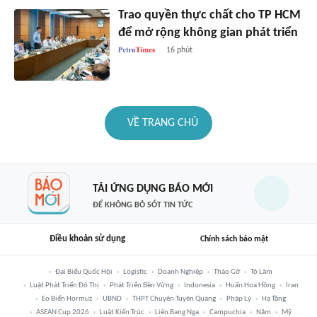
Trao quyền thực chất cho TP HCM
để mở rộng không gian phát triển
16 phút
VỀ TRANG CHỦ
TẢI ỨNG DỤNG BÁO MỚI
ĐỂ KHÔNG BỎ SÓT TIN TỨC
Điều khoản sử dụng
Chính sách bảo mật
Đại Biểu Quốc Hội
Logistic
Doanh Nghiệp
Tháo Gỡ
Tô Lâm
Luật Phát Triển Đô Thị
Phát Triển Bền Vững
Indonesia
Huấn Hoa Hồng
Iran
Eo Biển Hormuz
UBND
THPT Chuyên Tuyên Quang
Pháp Lý
Hạ Tầng
ASEAN Cup 2026
Luật Kiến Trúc
Liên Bang Nga
Campuchia
Năm
Mỹ