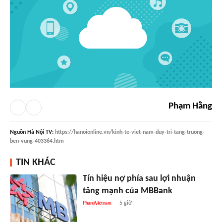
Phạm Hằng
Nguồn
Hà Nội TV
:
https://hanoionline.vn/kinh-te-viet-nam-duy-tri-tang-truong-
ben-vung-403364.htm
TIN KHÁC
Tín hiệu nợ phía sau lợi nhuận
tăng mạnh của MBBank
5 giờ