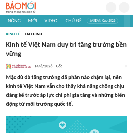
NÓNG
MỚI
VIDEO
CHỦ ĐỀ
#ASEAN Cup 2026
#Trí tuệ nhân tạo
#Mỹ - Iran
#Khám phá Việt Nam
KINH TẾ
TÀI CHÍNH
#Khám phá thế giới
Kinh tế Việt Nam duy trì tăng trưởng bền
vững
14/6/2026
Gốc
Mặc dù đà tăng trưởng đã phần nào chậm lại, nền
kinh tế Việt Nam vẫn cho thấy khả năng chống chịu
đáng kể trước áp lực chi phí gia tăng và những biến
động từ môi trường quốc tế.