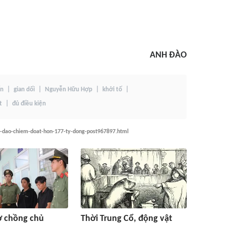
ANH ĐÀO
ốn
gian dối
Nguyễn Hữu Hợp
khởi tố
t
đủ điều kiện
a-dao-chiem-doat-hon-177-ty-dong-post967897.html
ợ chồng chủ
Thời Trung Cổ, động vật