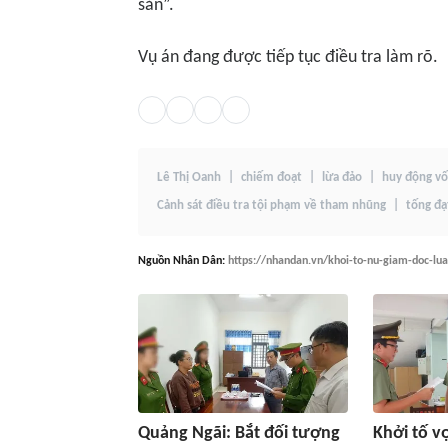
sản”.
Vụ án đang được tiếp tục điều tra làm rõ.
Lê Thị Oanh
chiếm đoạt
lừa đảo
huy động v
Cảnh sát điều tra tội phạm về tham nhũng
tống đạ
Nguồn
Nhân Dân
:
https://nhandan.vn/khoi-to-nu-giam-doc-lu
Quảng Ngãi: Bắt đối tượng
Khởi tố v