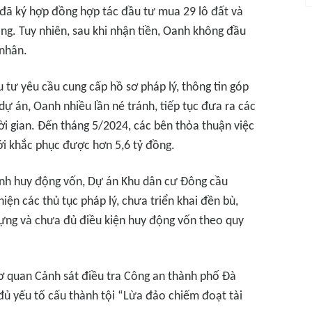
g đã ký hợp đồng hợp tác đầu tư mua 29 lô đất và
ng. Tuy nhiên, sau khi nhận tiền, Oanh không đầu
 nhân.
u tư yêu cầu cung cấp hồ sơ pháp lý, thông tin góp
dự án, Oanh nhiều lần né tránh, tiếp tục đưa ra các
ời gian. Đến tháng 5/2024, các bên thỏa thuận việc
ới khắc phục được hơn 5,6 tỷ đồng.
Oanh huy động vốn, Dự án Khu dân cư Đông cầu
ện các thủ tục pháp lý, chưa triển khai đền bù,
dựng và chưa đủ điều kiện huy động vốn theo quy
Cơ quan Cảnh sát điều tra Công an thành phố Đà
đủ yếu tố cấu thành tội “Lừa đảo chiếm đoạt tài