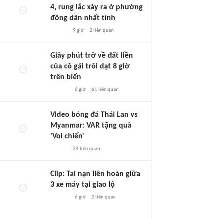
4, rung lắc xảy ra ở phường
đông dân nhất tỉnh
9 giờ
2
liên quan
Giây phút trở về đất liền
của cô gái trôi dạt 8 giờ
trên biển
6 giờ
61
liên quan
Video bóng đá Thái Lan vs
Myanmar: VAR tặng quà
'Voi chiến'
24
liên quan
Clip: Tai nạn liên hoàn giữa
3 xe máy tại giao lộ
6 giờ
2
liên quan