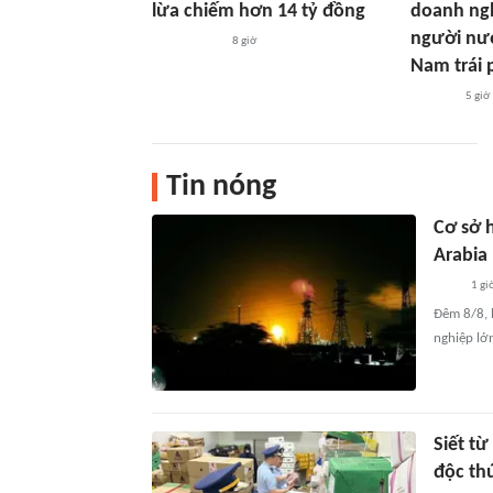
lừa chiếm hơn 14 tỷ đồng
doanh ngh
người nướ
8 giờ
Nam trái 
5 giờ
Tin nóng
Cơ sở 
Arabia 
1 gi
Đêm 8/8, l
nghiệp lớ
Siết t
độc th