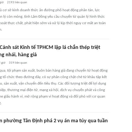
giờ
2193
liên quan
hù cơ sở kinh doanh thức ăn đường phố hoạt động phân tán, lực
n lý còn mỏng, tỉnh Lâm Đồng yêu cầu chuyển từ quản lý hình thức
soát thực chất, phát hiện sớm và xử lý kịp thời nguy cơ mất an toàn
m.
Cảnh sát Kinh tế TPHCM lập lá chắn thép triệt
ng nhái, hàng giả
 giờ
319
liên quan
 qua, tội phạm sản xuất, buôn bán hàng giả đang chuyển từ hoạt động
ng tổ chức theo đường dây, có sự phân công chặt chẽ từ khâu tập kết
u, sản xuất, vận chuyển đến tiêu thụ. Các đối tượng triệt để lợi dụng
iệp, thương mại điện tử, mạng xã hội, dịch vụ chuyển phát và công
he giấu hành vi, mở rộng phạm vi hoạt động và đối phó với cơ quan
.
n phường Tân Định phá 2 vụ án ma túy qua tuần