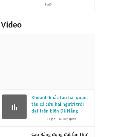
8 giờ
Video
Khoảnh khắc tàu hải quân,
tàu cá cứu hai người trôi
dạt trên biển Đà Nẵng
11 giờ
61
liên quan
Cao Bằng động đất lần thứ