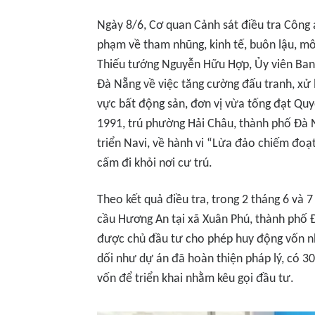
Ngày 8/6, Cơ quan Cảnh sát điều tra Công
phạm về tham nhũng, kinh tế, buôn lậu, môi
Thiếu tướng Nguyễn Hữu Hợp, Ủy viên Ban
Đà Nẵng về việc tăng cường đấu tranh, xử l
vực bất động sản, đơn vị vừa tống đạt Quyế
1991, trú phường Hải Châu, thành phố Đà 
triển Navi, về hành vi “Lừa đảo chiếm đoạ
cấm đi khỏi nơi cư trú.
Theo kết quả điều tra, trong 2 tháng 6 và
cầu Hương An tại xã Xuân Phú, thành phố 
được chủ đầu tư cho phép huy động vốn nh
dối như dự án đã hoàn thiện pháp lý, có 30
vốn để triển khai nhằm kêu gọi đầu tư.