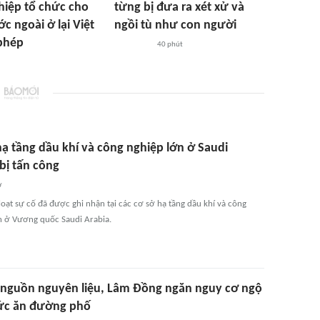
iệp tổ chức cho
từng bị đưa ra xét xử và
c ngoài ở lại Việt
ngồi tù như con người
phép
40 phút
hạ tầng dầu khí và công nghiệp lớn ở Saudi
bị tấn công
ờ
oạt sự cố đã được ghi nhận tại các cơ sở hạ tầng dầu khí và công
n ở Vương quốc Saudi Arabia.
ừ nguồn nguyên liệu, Lâm Đồng ngăn nguy cơ ngộ
ức ăn đường phố