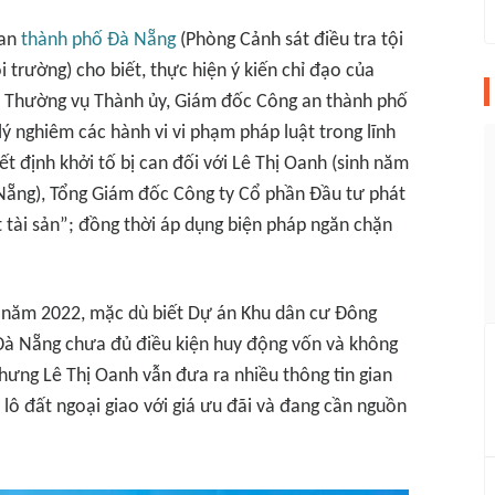
 an
thành phố Đà Nẵng
(Phòng Cảnh sát điều tra tội
 trường) cho biết, thực hiện ý kiến chỉ đạo của
 Thường vụ Thành ủy, Giám đốc Công an thành phố
ý nghiêm các hành vi vi phạm pháp luật trong lĩnh
t định khởi tố bị can đối với Lê Thị Oanh (sinh năm
Nẵng), Tổng Giám đốc Công ty Cổ phần Đầu tư phát
t tài sản”; đồng thời áp dụng biện pháp ngăn chặn
 7 năm 2022, mặc dù biết Dự án Khu dân cư Đông
Đà Nẵng chưa đủ điều kiện huy động vốn và không
ưng Lê Thị Oanh vẫn đưa ra nhiều thông tin gian
 lô đất ngoại giao với giá ưu đãi và đang cần nguồn