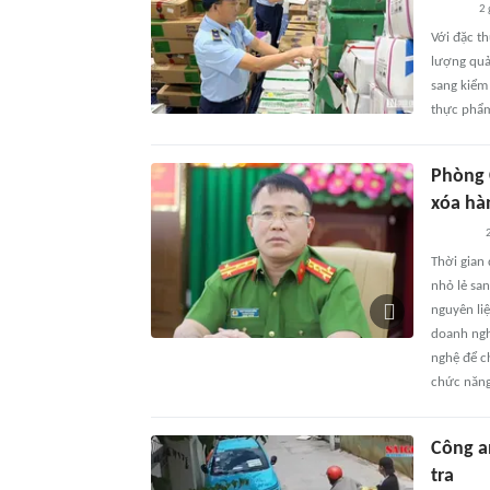
2 
Với đặc t
lượng quả
sang kiểm 
thực phẩ
Phòng 
xóa hà
2
Thời gian
nhỏ lẻ sa
nguyên liệ
doanh ngh
nghệ để c
chức năng
Công a
tra